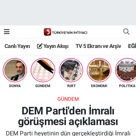
Canlı Yayın
Yayın Akışı
Canlı Yayın
Yayın Akışı
TV 5 Ekranı ve Arşiv
EĞ
TV 5 Ekranı ve Arşiv
DÜNYA
GÜNDEM
YURT
EKONOMİ
POLİTİKA
GÜNDEM
DEM Parti'den İmralı
görüşmesi açıklaması
DEM Parti heyetinin dün gerçekleştirdiği İmralı