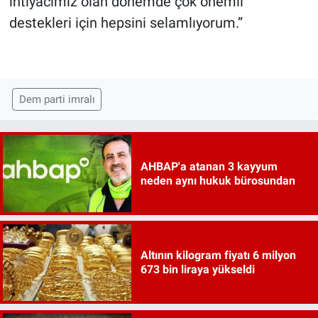
ihtiyacımız olan dönemde çok önemli
destekleri için hepsini selamlıyorum.”
Dem parti imralı
AHBAP'a atanan 3 kayyum
neden aynı hukuk bürosundan
Altının kilogram fiyatı 6 milyon
673 bin liraya yükseldi