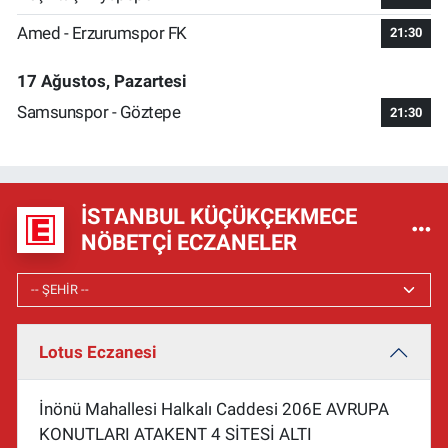
Amed - Erzurumspor FK
21:30
17 Ağustos, Pazartesi
Samsunspor - Göztepe
21:30
İSTANBUL KÜÇÜKÇEKMECE
NÖBETÇI ECZANELER
Lotus Eczanesi
İnönü Mahallesi Halkalı Caddesi 206E AVRUPA
KONUTLARI ATAKENT 4 SİTESİ ALTI