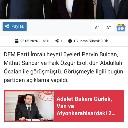
Paylaş
-
+
A
A
25.05.2026 - 16:01
1
Okunma Süresi: 3 Dk
DEM Parti İmralı heyeti üyeleri Pervin Buldan,
Mithat Sancar ve Faik Özgür Erol, dün Abdullah
Öcalan ile görüşmüştü. Görüşmeyle ilgili bugün
partiden açıklama yapıldı.
Adalet Bakanı Gürlek,
Van ve
Afyonkarahisar'daki 2
faili meçhul olayın
aydınlatıldığını duyurdu