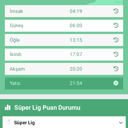
İmsak
04:19
Güneş
06:00
Öğle
13:15
İkindi
17:07
Akşam
20:20
Yatsı
21:54
Süper Lig Puan Durumu
Süper Lig