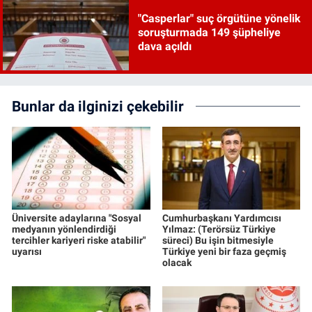
"Casperlar" suç örgütüne yönelik
soruşturmada 149 şüpheliye
dava açıldı
Bunlar da ilginizi çekebilir
Üniversite adaylarına "Sosyal
Cumhurbaşkanı Yardımcısı
medyanın yönlendirdiği
Yılmaz: (Terörsüz Türkiye
tercihler kariyeri riske atabilir"
süreci) Bu işin bitmesiyle
uyarısı
Türkiye yeni bir faza geçmiş
olacak