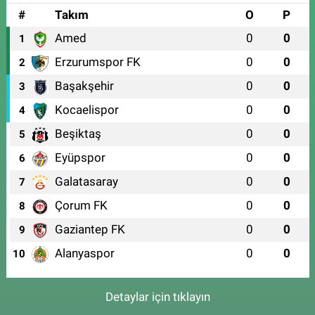
#
Takım
O
P
Amed
0
0
1
Erzurumspor FK
0
0
2
Başakşehir
0
0
3
Kocaelispor
0
0
4
Beşiktaş
0
0
5
Eyüpspor
0
0
6
Galatasaray
0
0
7
Çorum FK
0
0
8
Gaziantep FK
0
0
9
Alanyaspor
0
0
10
Detaylar için tıklayın