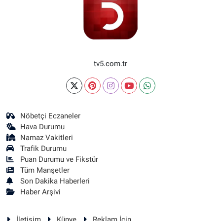
tv5.com.tr
Nöbetçi Eczaneler
Hava Durumu
Namaz Vakitleri
Trafik Durumu
Puan Durumu ve Fikstür
Tüm Manşetler
Son Dakika Haberleri
Haber Arşivi
İletişim
Künye
Reklam İçin