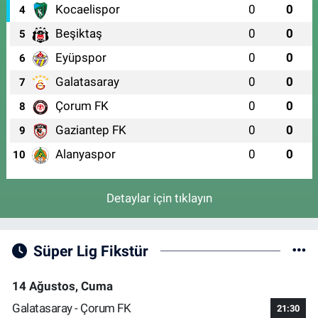
Kocaelispor
0
0
4
Beşiktaş
0
0
5
Eyüpspor
0
0
6
Galatasaray
0
0
7
Çorum FK
0
0
8
Gaziantep FK
0
0
9
Alanyaspor
0
0
10
Detaylar için tıklayın
Süper Lig Fikstür
14 Ağustos, Cuma
Galatasaray - Çorum FK
21:30