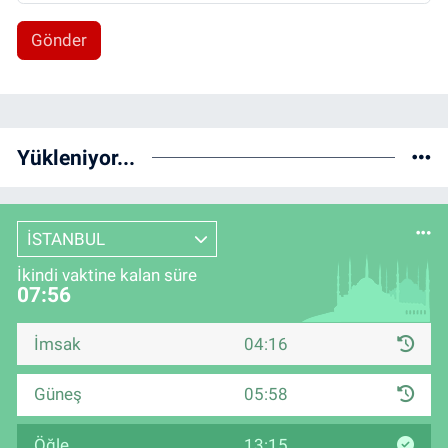
Gönder
Yükleniyor...
İSTANBUL
İkindi vaktine kalan süre
07:56
İmsak
04:16
Güneş
05:58
Öğle
13:15