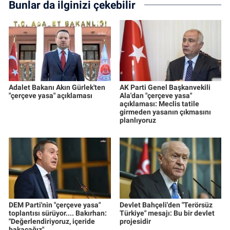
Bunlar da ilginizi çekebilir
Adalet Bakanı Akın Gürlek'ten
AK Parti Genel Başkanvekili
"çerçeve yasa" açıklaması
Ala'dan "çerçeve yasa"
açıklaması: Meclis tatile
girmeden yasanın çıkmasını
planlıyoruz
DEM Parti'nin "çerçeve yasa"
Devlet Bahçeli'den "Terörsüz
toplantısı sürüyor.... Bakırhan:
Türkiye" mesajı: Bu bir devlet
"Değerlendiriyoruz, içeride
projesidir
bakacağız"