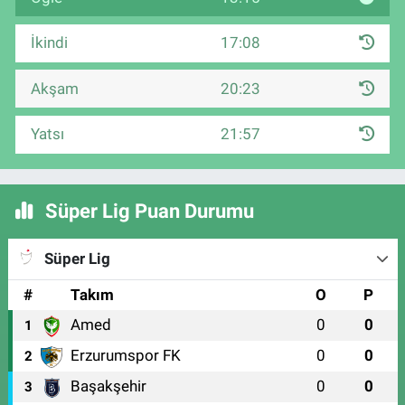
İkindi
17:08
Akşam
20:23
Yatsı
21:57
Süper Lig Puan Durumu
Süper Lig
#
Takım
O
P
Amed
0
0
1
Erzurumspor FK
0
0
2
Başakşehir
0
0
3