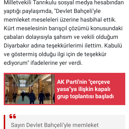
Milletvekili Tanrıkulu sosyal medya hesabından
yaptığı paylaşımda, "Devlet Bahçeli’yle
memleket meseleleri üzerine hasbihal ettik.
Kürt meselesinin barışçıl çözümü konusundaki
çabaları dolayısıyla şahsım ve vekili olduğum
Diyarbakır adına teşekkürlerimi ilettim. Kabulü
ve göstermiş olduğu ilgi için de teşekkür
ediyorum" ifadelerine yer verdi.
AK Parti'nin "çerçeve
yasa"ya ilişkin kapalı
grup toplantısı başladı
Sayın Devlet Bahçeli’yle memleket