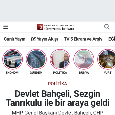
Canlı Yayın
Yayın Akışı
Canlı Yayın
Yayın Akışı
TV 5 Ekranı ve Arşiv
EĞ
TV 5 Ekranı ve Arşiv
EKONOMİ
GÜNDEM
POLİTİKA
DÜNYA
YURT
POLİTİKA
Devlet Bahçeli, Sezgin
Tanrıkulu ile bir araya geldi
MHP Genel Başkanı Devlet Bahçeli, CHP