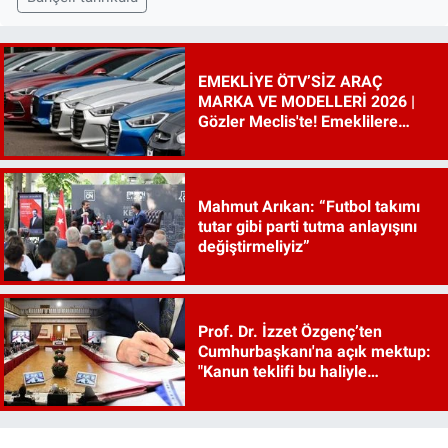
EMEKLİYE ÖTV’SİZ ARAÇ
MARKA VE MODELLERİ 2026 |
Gözler Meclis'te! Emeklilere
ÖTV’siz araç çıkacak mı, şartları
ne?
Mahmut Arıkan: “Futbol takımı
tutar gibi parti tutma anlayışını
değiştirmeliyiz”
Prof. Dr. İzzet Özgenç’ten
Cumhurbaşkanı'na açık mektup:
"Kanun teklifi bu haliyle
kanunlaşırsa kaos çıkar"