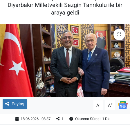
Diyarbakır Milletvekili Sezgin Tanrıkulu ile bir
araya geldi
Paylaş
-
+
A
A
18.06.2026 - 08:37
1
Okunma Süresi: 1 Dk