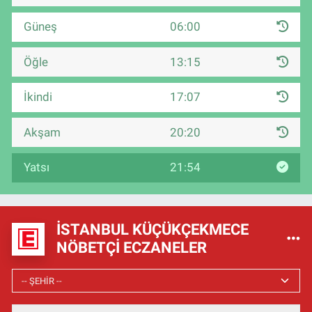
Güneş
06:00
Öğle
13:15
İkindi
17:07
Akşam
20:20
Yatsı
21:54
İSTANBUL KÜÇÜKÇEKMECE
NÖBETÇI ECZANELER