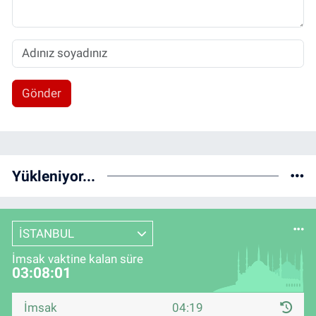
Gönder
Yükleniyor...
İSTANBUL
İmsak vaktine kalan süre
03:08:00
İmsak
04:19