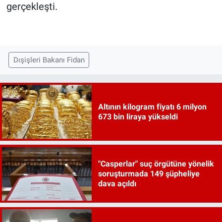
gerçekleşti.
Dışişleri Bakanı Fidan
Altının kilogram fiyatı 6 milyon
673 bin liraya yükseldi
"Casperlar" suç örgütüne yönelik
soruşturmada 149 şüpheliye
dava açıldı