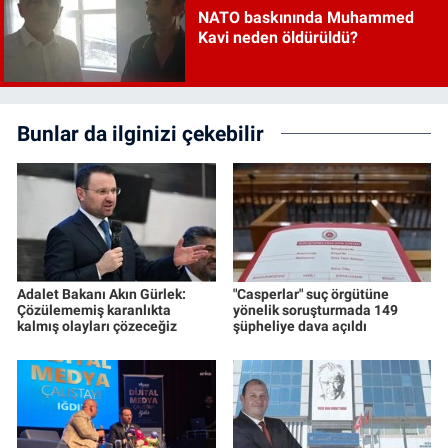
NATO baskınında Muhammed
Kavi neden öldürüldü?
Bunlar da ilginizi çekebilir
Adalet Bakanı Akın Gürlek:
"Casperlar" suç örgütüne
Çözülememiş karanlıkta
yönelik soruşturmada 149
kalmış olayları çözeceğiz
şüpheliye dava açıldı