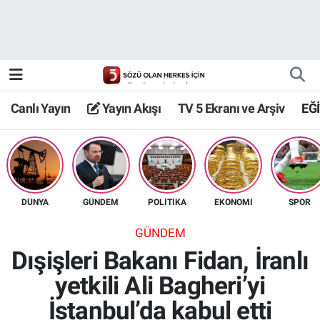
Canlı Yayın
Yayın Akışı
Canlı Yayın
Yayın Akışı
TV 5 Ekranı ve Arşiv
EĞ
TV 5 Ekranı ve Arşiv
DÜNYA
GÜNDEM
POLİTİKA
EKONOMİ
SPOR
GÜNDEM
Dışişleri Bakanı Fidan, İranlı
yetkili Ali Bagheri’yi
İstanbul’da kabul etti