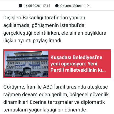
16.05.2026 - 17:14
Okunma Süresi: 1 Dk
Dışişleri Bakanlığı tarafından yapılan
açıklamada, görüşmenin İstanbul’da
gerçekleştiği belirtilirken, ele alınan başlıklara
ilişkin ayrıntı paylaşılmadı.
Kuşadası Belediyesi'ne
yeni operasyon: Yeni
Partili milletvekilinin kızı
ve damadı da gözaltında
Görüşme, İran ile ABD-İsrail arasında ateşkese
rağmen devam eden gerilim, bölgesel güvenlik
dinamikleri üzerine tartışmalar ve diplomatik
temasların yoğunlaştığı bir dönemde