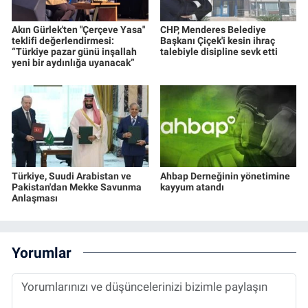
Akın Gürlek'ten "Çerçeve Yasa"
CHP, Menderes Belediye
teklifi değerlendirmesi:
Başkanı Çiçek'i kesin ihraç
“Türkiye pazar günü inşallah
talebiyle disipline sevk etti
yeni bir aydınlığa uyanacak”
Türkiye, Suudi Arabistan ve
Ahbap Derneğinin yönetimine
Pakistan'dan Mekke Savunma
kayyum atandı
Anlaşması
Yorumlar