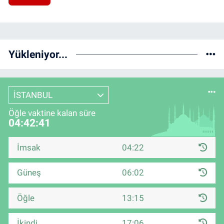
Yükleniyor...
İSTANBUL
Öğle vaktine kalan süre
04:42:40
İmsak
04:22
Güneş
06:02
Öğle
13:15
İkindi
17:06