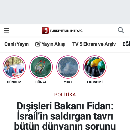
Canlı Yayın
Yayın Akışı
Canlı Yayın
Yayın Akışı
TV 5 Ekranı ve Arşiv
EĞ
TV 5 Ekranı ve Arşiv
GÜNDEM
DÜNYA
YURT
EKONOMİ
POLİTİKA
Dışişleri Bakanı Fidan:
İsrail’in saldırgan tavrı
bütün dünyanın sorunu