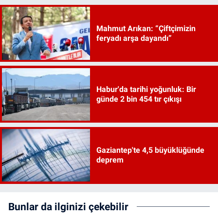
Mahmut Arıkan: “Çiftçimizin
feryadı arşa dayandı”
Habur'da tarihi yoğunluk: Bir
günde 2 bin 454 tır çıkışı
Gaziantep'te 4,5 büyüklüğünde
deprem
Bunlar da ilginizi çekebilir