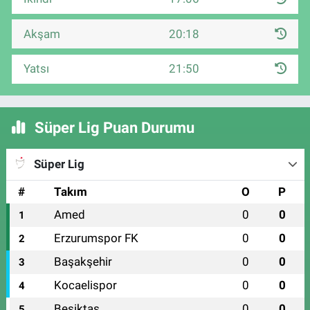
Akşam
20:18
Yatsı
21:50
Süper Lig Puan Durumu
Süper Lig
#
Takım
O
P
Amed
0
0
1
Erzurumspor FK
0
0
2
Başakşehir
0
0
3
Kocaelispor
0
0
4
Beşiktaş
0
0
5