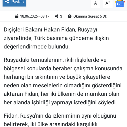
Paylaş
-
+
A
A
18.06.2026 - 08:17
3
Okunma Süresi: 5 Dk
Dışişleri Bakanı Hakan Fidan, Rusya'yı
ziyaretinde, Türk basınına gündeme ilişkin
değerlendirmede bulundu.
Rusya'daki temaslarının, ikili ilişkilerde ve
bölgesel konularda beraber çalışma konusunda
herhangi bir sıkıntının ve büyük şikayetlere
neden olan meselelerin olmadığını gösterdiğini
aktaran Fidan, her iki ülkenin de mümkün olan
her alanda işbirliği yapmayı istediğini söyledi.
Fidan, Rusya'nın da izleniminin aynı olduğunu
belirterek, iki ülke arasındaki karşılıklı