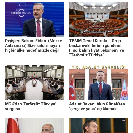
Dışişleri Bakanı Fidan: (Mekke
TBMM Genel Kurulu... Grup
Anlaşması) Bize saldırmayan
başkanvekillerinin gündemi:
hiçbir ülke hedefimizde değil
Fındık alım fiyatı, ekonomi ve
“Terörsüz Türkiye”
MGK'dan 'Terörsüz Türkiye'
Adalet Bakanı Akın Gürlek'ten
vurgusu
"çerçeve yasa" açıklaması