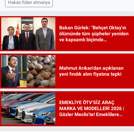
Hakan fidan almanya
Bakan Gürlek: "Behçet Oktay'ın
ölümünde tüm şüpheler yeniden
ve kapsamlı biçimde
incelenecek"
Mahmut Arıkan'dan açıklanan
yeni fındık alım fiyatına tepki
EMEKLİYE ÖTV’SİZ ARAÇ
MARKA VE MODELLERİ 2026 |
Gözler Meclis'te! Emeklilere
ÖTV’siz araç çıkacak mı, şartları
ne?