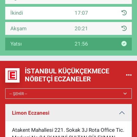
İkindi
17:07
Akşam
20:21
Yatsı
21:56
İSTANBUL KÜÇÜKÇEKMECE
NÖBETÇI ECZANELER
Limon Eczanesi
Atakent Mahallesi 221. Sokak 3J Rota Office Tic.