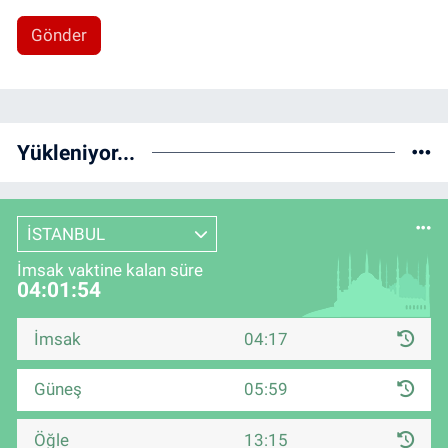
Gönder
Yükleniyor...
İSTANBUL
İmsak vaktine kalan süre
04:01:53
İmsak
04:17
Güneş
05:59
Öğle
13:15