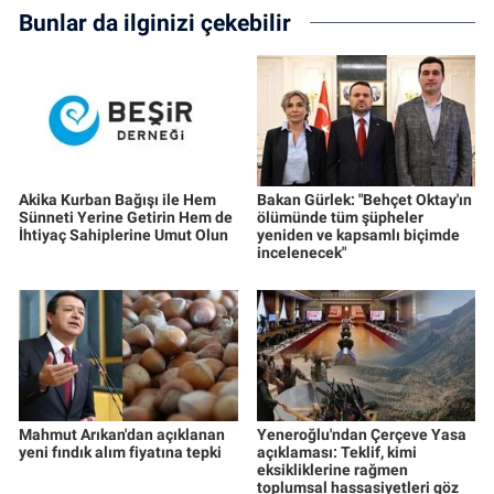
Bunlar da ilginizi çekebilir
Akika Kurban Bağışı ile Hem
Bakan Gürlek: "Behçet Oktay'ın
Sünneti Yerine Getirin Hem de
ölümünde tüm şüpheler
İhtiyaç Sahiplerine Umut Olun
yeniden ve kapsamlı biçimde
incelenecek"
Mahmut Arıkan'dan açıklanan
Yeneroğlu'ndan Çerçeve Yasa
yeni fındık alım fiyatına tepki
açıklaması: Teklif, kimi
eksikliklerine rağmen
toplumsal hassasiyetleri göz