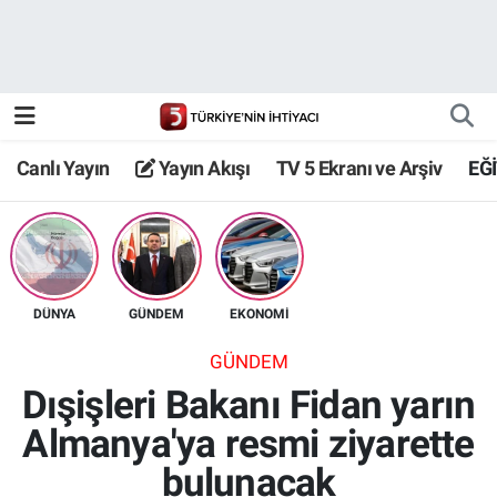
Canlı Yayın
Yayın Akışı
Canlı Yayın
Yayın Akışı
TV 5 Ekranı ve Arşiv
EĞ
TV 5 Ekranı ve Arşiv
DÜNYA
GÜNDEM
EKONOMİ
GÜNDEM
Dışişleri Bakanı Fidan yarın
Almanya'ya resmi ziyarette
bulunacak