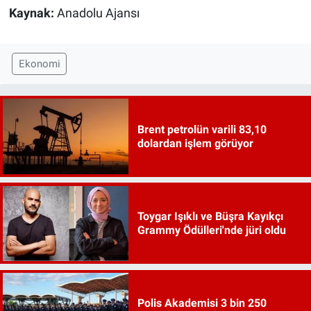
Kaynak:
Anadolu Ajansı
Ekonomi
Brent petrolün varili 83,10
dolardan işlem görüyor
Toygar Işıklı ve Büşra Kayıkçı
Grammy Ödülleri'nde jüri oldu
Polis Akademisi 3 bin 250