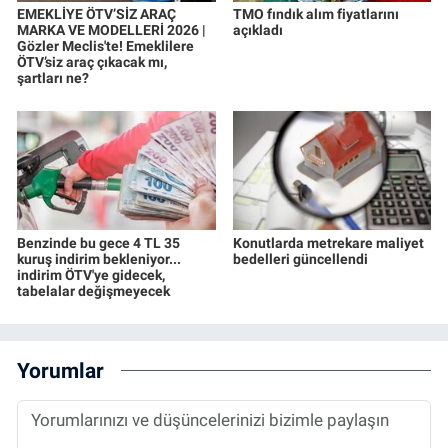
EMEKLİYE ÖTV’SİZ ARAÇ
TMO fındık alım fiyatlarını
MARKA VE MODELLERİ 2026 |
açıkladı
Gözler Meclis'te! Emeklilere
ÖTV’siz araç çıkacak mı,
şartları ne?
Benzinde bu gece 4 TL 35
Konutlarda metrekare maliyet
kuruş indirim bekleniyor...
bedelleri güncellendi
indirim ÖTV'ye gidecek,
tabelalar değişmeyecek
Yorumlar