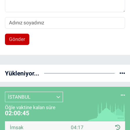
Gönder
Yükleniyor...
İSTANBUL
Öğle vaktine kalan süre
02:00:44
İmsak
04:17