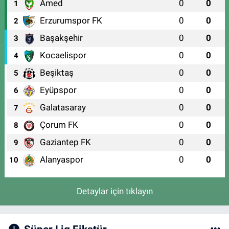
Amed
0
0
1
Erzurumspor FK
0
0
2
Başakşehir
0
0
3
Kocaelispor
0
0
4
Beşiktaş
0
0
5
Eyüpspor
0
0
6
Galatasaray
0
0
7
Çorum FK
0
0
8
Gaziantep FK
0
0
9
Alanyaspor
0
0
10
Detaylar için tıklayın