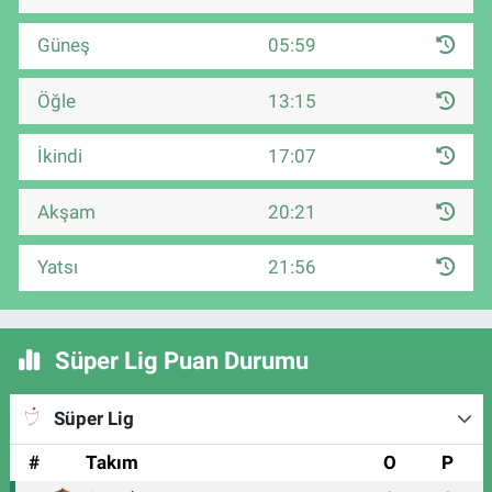
Güneş
05:59
Öğle
13:15
İkindi
17:07
Akşam
20:21
Yatsı
21:56
Süper Lig Puan Durumu
Süper Lig
#
Takım
O
P