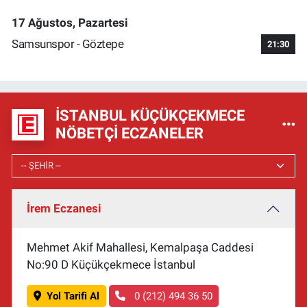
17 Ağustos, Pazartesi
Samsunspor - Göztepe
21:30
İSTANBUL KÜÇÜKÇEKMECE
NÖBETÇI ECZANELER
İrem Eczanesi
Mehmet Akif Mahallesi, Kemalpaşa Caddesi
No:90 D Küçükçekmece İstanbul
Yol Tarifi Al
0 (212) 494 36 50