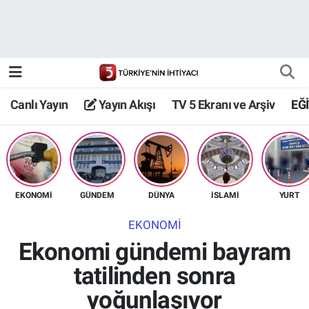
Canlı Yayın
Yayın Akışı
Canlı Yayın
Yayın Akışı
TV 5 Ekranı ve Arşiv
EĞ
TV 5 Ekranı ve Arşiv
EKONOMİ
GÜNDEM
DÜNYA
İSLAMİ
YURT
EKONOMİ
Ekonomi gündemi bayram
tatilinden sonra
yoğunlaşıyor