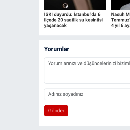
İSKİ duyurdu: İstanbul'da 6
Nasuh Ma
ilçede 20 saatlik su kesintisi
Temmuz" 
yaşanacak
4 yıl 6 a
Yorumlar
Gönder