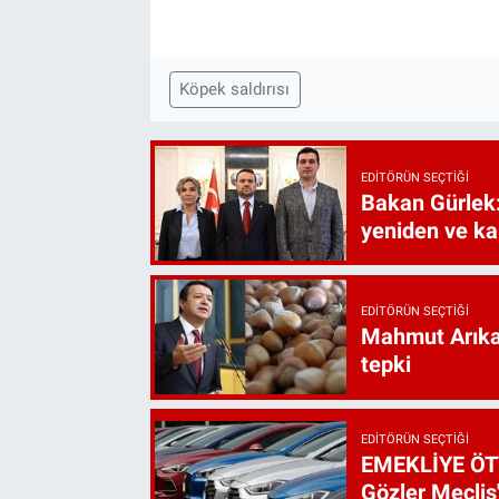
Köpek saldırısı
EDITÖRÜN SEÇTIĞI
Bakan Gürlek:
yeniden ve ka
EDITÖRÜN SEÇTIĞI
Mahmut Arıkan
tepki
EDITÖRÜN SEÇTIĞI
EMEKLİYE ÖT
Gözler Meclis'