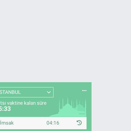
İSTANBUL
tsı vaktine kalan süre
5:32
İmsak
04:16