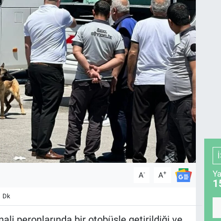
Ya
-
+
A
A
1
1 Dk
ali peronlarında bir otobüsle getirildiği ve