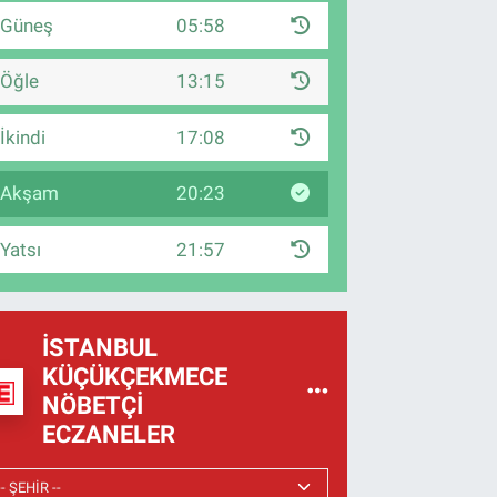
Güneş
05:58
Öğle
13:15
İkindi
17:08
Akşam
20:23
Yatsı
21:57
İSTANBUL
KÜÇÜKÇEKMECE
NÖBETÇI
ECZANELER