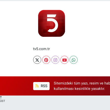
tv5.com.tr
Sitemizdeki tüm yazı, resim ve hab
RSS
kullanılması kesinlikle yasaktır.
ÜST