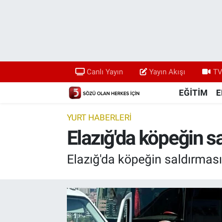
Canlı Yayın
Yayın Akışı
Canlı Yayın
Yayın Akışı
TV
TV 5 Ekranı ve Arşiv
EĞİTİM
E
YURT HABERLERİ
Elazığ'da köpeğin sa
Elazığ'da köpeğin saldırması