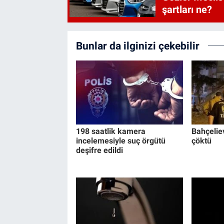
şartları ne?
Bunlar da ilginizi çekebilir
198 saatlik kamera
Bahçeliev
incelemesiyle suç örgütü
çöktü
deşifre edildi