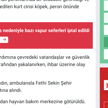
a edilen kurt cinsi köpek, peron önünde
s nedeniyle bazı vapur seferleri iptal edildi
e
rdımına çevredeki vatandaşlar ve güvenlik
arafından yakalanırken, ihbar üzerine olay
kadın, ambulansla Fethi Sekin Şehir
ına alındı.
ından hayvan bakım merkezine götürüldü.