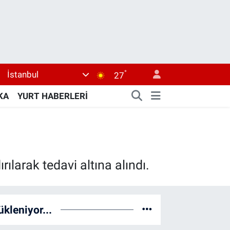
°
İstanbul
27
KA
YURT HABERLERİ
larak tedavi altına alındı.
ükleniyor...