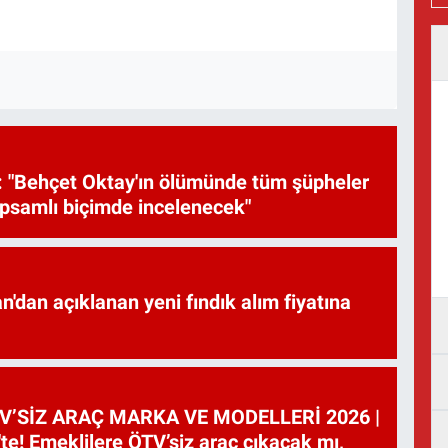
 "Behçet Oktay'ın ölümünde tüm şüpheler
psamlı biçimde incelenecek"
'dan açıklanan yeni fındık alım fiyatına
V’SİZ ARAÇ MARKA VE MODELLERİ 2026 |
te! Emeklilere ÖTV’siz araç çıkacak mı,