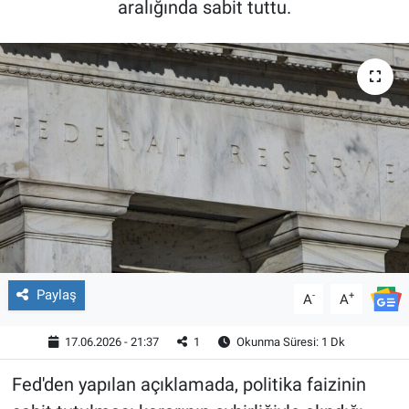
aralığında sabit tuttu.
Paylaş
-
+
A
A
17.06.2026 - 21:37
1
Okunma Süresi: 1 Dk
Fed'den yapılan açıklamada, politika faizinin