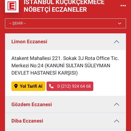
İSTANBUL KÜÇÜKÇEKMECE
NÖBETÇI ECZANELER
Limon Eczanesi
Atakent Mahallesi 221. Sokak 3J Rota Office Tic.
Merkezi No:24 (KANUNİ SULTAN SÜLEYMAN
DEVLET HASTANESİ KARŞISI)
Yol Tarifi Al
0 (212) 924 64 68
Gözdem Eczanesi
Diba Eczanesi