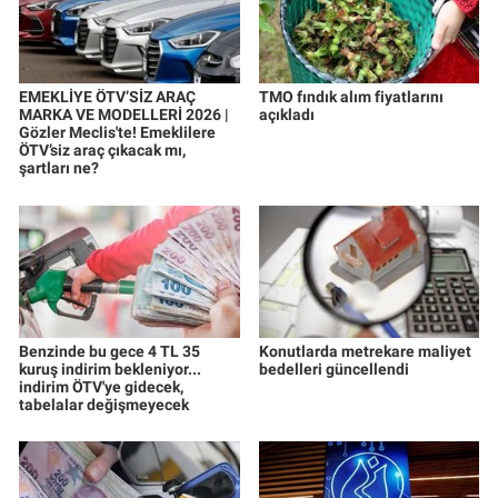
EMEKLİYE ÖTV’SİZ ARAÇ
TMO fındık alım fiyatlarını
MARKA VE MODELLERİ 2026 |
açıkladı
Gözler Meclis'te! Emeklilere
ÖTV’siz araç çıkacak mı,
şartları ne?
Benzinde bu gece 4 TL 35
Konutlarda metrekare maliyet
kuruş indirim bekleniyor...
bedelleri güncellendi
indirim ÖTV'ye gidecek,
tabelalar değişmeyecek