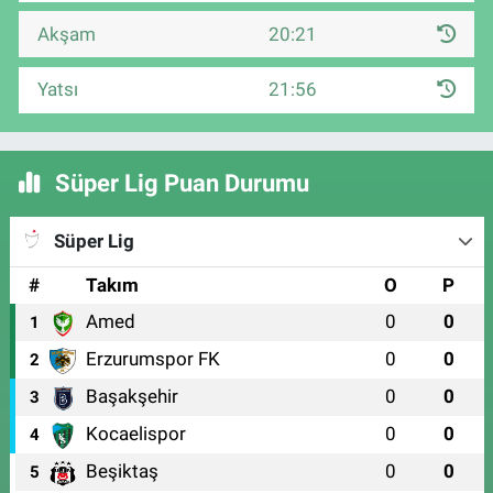
Akşam
20:21
Yatsı
21:56
Süper Lig Puan Durumu
Süper Lig
#
Takım
O
P
Amed
0
0
1
Erzurumspor FK
0
0
2
Başakşehir
0
0
3
Kocaelispor
0
0
4
Beşiktaş
0
0
5