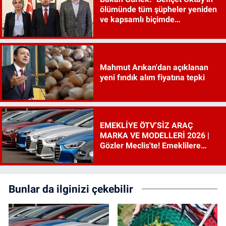
ölümünde tüm şüpheler yeniden
ve kapsamlı biçimde
incelenecek"
Mahmut Arıkan'dan açıklanan
yeni fındık alım fiyatına tepki
EMEKLİYE ÖTV’SİZ ARAÇ
MARKA VE MODELLERİ 2026 |
Gözler Meclis'te! Emeklilere
ÖTV’siz araç çıkacak mı, şartları
ne?
Bunlar da ilginizi çekebilir