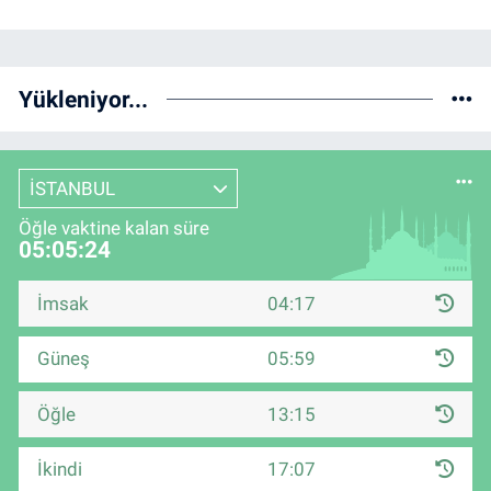
Yükleniyor...
İSTANBUL
Öğle vaktine kalan süre
05:05:23
İmsak
04:17
Güneş
05:59
Öğle
13:15
İkindi
17:07