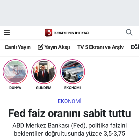
Canlı Yayın
Yayın Akışı
Canlı Yayın
Yayın Akışı
TV 5 Ekranı ve Arşiv
EĞ
TV 5 Ekranı ve Arşiv
DÜNYA
GÜNDEM
EKONOMİ
EKONOMİ
Fed faiz oranını sabit tuttu
ABD Merkez Bankası (Fed), politika faizini
beklentiler doğrultusunda yüzde 3,5-3,75