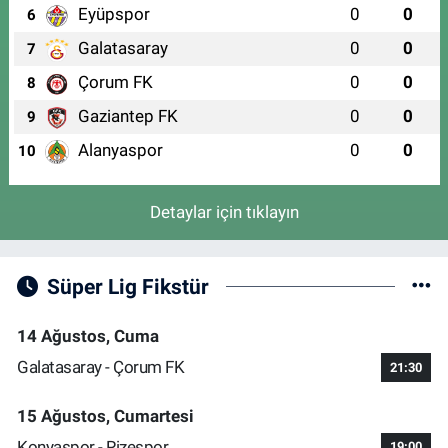
Eyüpspor
0
0
6
Galatasaray
0
0
7
Çorum FK
0
0
8
Gaziantep FK
0
0
9
Alanyaspor
0
0
10
Detaylar için tıklayın
Süper Lig Fikstür
14 Ağustos, Cuma
Galatasaray - Çorum FK
21:30
15 Ağustos, Cumartesi
Konyaspor - Rizespor
19:00