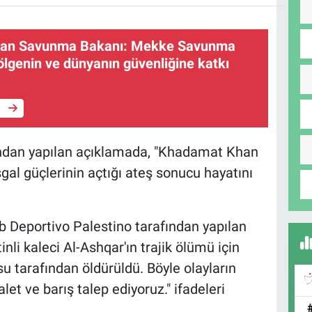
stan Savunma Bakanı: Mekke Savunma
ölgenin ve dünyanın güvenliğine katkı
e
fından yapılan açıklamada, "Khadamat Khan
şgal güçlerinin açtığı ateş sonucu hayatını
lub Deportivo Palestino tarafından yapılan
inli kaleci Al-Ashqar'ın trajik ölümü için
usu tarafından öldürüldü. Böyle olayların
et ve barış talep ediyoruz." ifadeleri