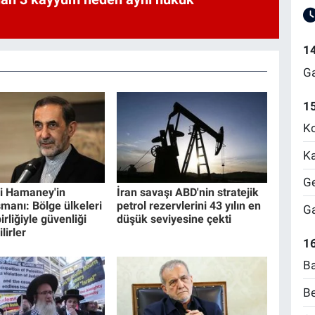
1
Ga
1
Ko
Ka
Ge
ri Hamaney'in
İran savaşı ABD'nin stratejik
manı: Bölge ülkeleri
petrol rezervlerini 43 yılın en
Ga
irliğiyle güvenliği
düşük seviyesine çekti
lirler
16
Ba
Be