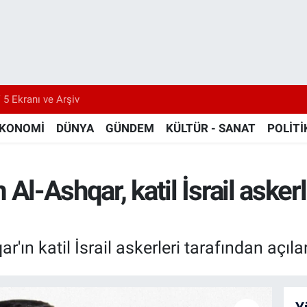
 5 Ekranı ve Arşiv
KONOMİ
DÜNYA
GÜNDEM
KÜLTÜR - SANAT
POLİTİ
im Al-Ashqar, katil İsrail asker
qar'ın katil İsrail askerleri tarafından açıl