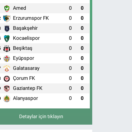
Amed
0
0
1
Erzurumspor FK
0
0
2
Başakşehir
0
0
3
Kocaelispor
0
0
4
Beşiktaş
0
0
5
Eyüpspor
0
0
6
Galatasaray
0
0
7
Çorum FK
0
0
8
Gaziantep FK
0
0
9
Alanyaspor
0
0
0
Detaylar için tıklayın