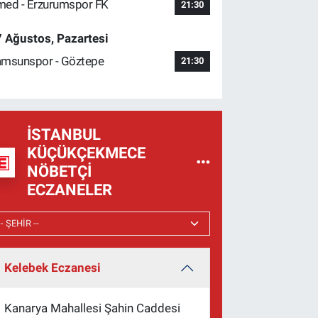
ed - Erzurumspor FK
21:30
 Ağustos, Pazartesi
msunspor - Göztepe
21:30
İSTANBUL
KÜÇÜKÇEKMECE
NÖBETÇI
ECZANELER
Kelebek Eczanesi
Kanarya Mahallesi Şahin Caddesi