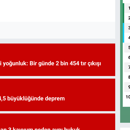
i yoğunluk: Bir günde 2 bin 454 tır çıkışı
1
 4,5 büyüklüğünde deprem
an 3 kayyum neden aynı hukuk