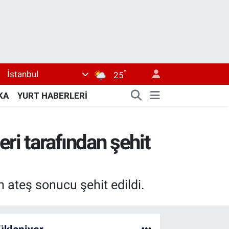
°
İstanbul
25
KA
YURT HABERLERİ
leri tarafından şehit
an ateş sonucu şehit edildi.