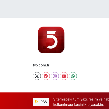
tv5.com.tr
Sitemizdeki tüm yazı, resim ve hab
RSS
kullanılması kesinlikle yasaktır.