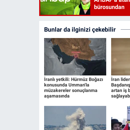
bürosundan
Bunlar da ilginizi çekebilir
İranlı yetkili: Hürmüz Boğazı
İran lide
konusunda Umman'la
Başdanış
müzakereler sonuçlanma
artan iş b
aşamasında
sağlayabi