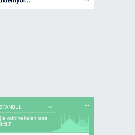
ükleniyor...
İSTANBUL
le vaktine kalan süre
3:56