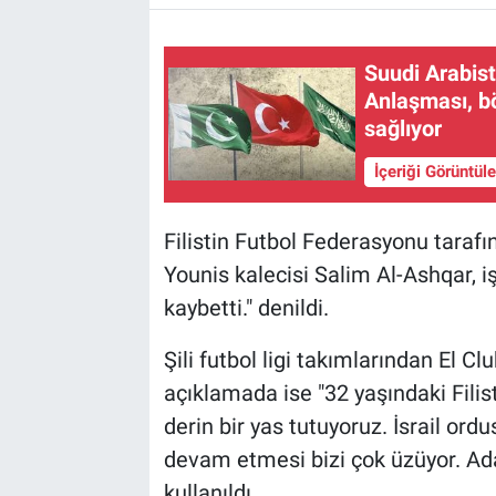
Suudi Arabi
Anlaşması, b
sağlıyor
İçeriği Görüntül
Filistin Futbol Federasyonu tara
Younis kalecisi Salim Al-Ashqar, i
kaybetti." denildi.
Şili futbol ligi takımlarından El C
açıklamada ise "32 yaşındaki Filist
derin bir yas tutuyoruz. İsrail ord
devam etmesi bizi çok üzüyor. Adal
kullanıldı.