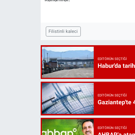
Filistinli kaleci
EDITÖRÜN SEÇTIĞI
Habur'da tarih
EDITÖRÜN SEÇTIĞI
Gaziantep'te
EDITÖRÜN SEÇTIĞI
AHBAP'a atan