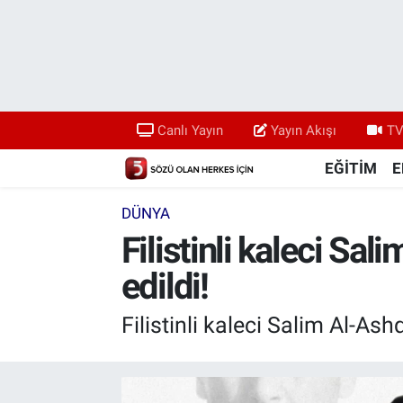
Canlı Yayın
Yayın Akışı
Canlı Yayın
Yayın Akışı
TV
TV 5 Ekranı ve Arşiv
EĞİTİM
E
DÜNYA
Filistinli kaleci Sal
edildi!
Filistinli kaleci Salim Al-Ash