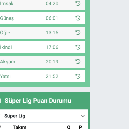
İmsak
04:20
Güneş
06:01
Öğle
13:15
İkindi
17:06
Akşam
20:19
Yatsı
21:52
Süper Lig Puan Durumu
Süper Lig
#
Takım
O
P