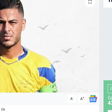
Y
Öğ
-
+
A
A
4
1 Dk