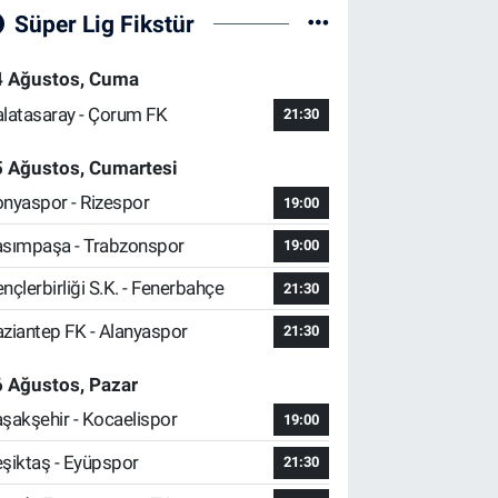
Süper Lig Fikstür
4 Ağustos, Cuma
latasaray - Çorum FK
21:30
5 Ağustos, Cumartesi
nyaspor - Rizespor
19:00
sımpaşa - Trabzonspor
19:00
nçlerbirliği S.K. - Fenerbahçe
21:30
ziantep FK - Alanyaspor
21:30
 Ağustos, Pazar
şakşehir - Kocaelispor
19:00
şiktaş - Eyüpspor
21:30