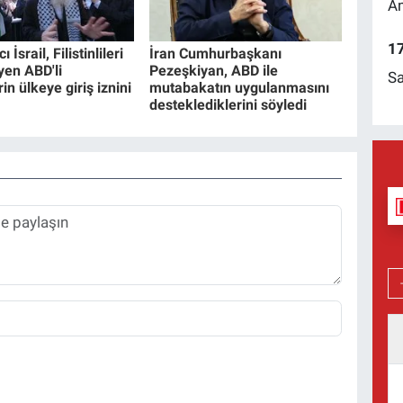
Am
17
 İsrail, Filistinlileri
İran Cumhurbaşkanı
yen ABD'li
Pezeşkiyan, ABD ile
Sa
in ülkeye giriş iznini
mutabakatın uygulanmasını
desteklediklerini söyledi