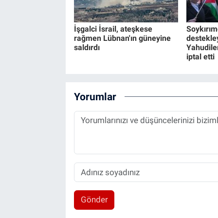
İşgalci İsrail, ateşkese
Soykırımcı
rağmen Lübnan'ın güneyine
destekle
saldırdı
Yahudiler
iptal etti
Yorumlar
Gönder