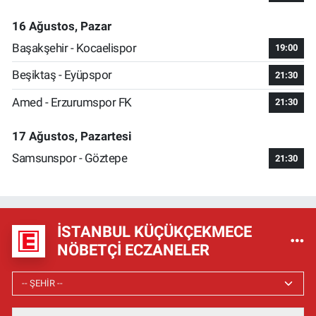
16 Ağustos, Pazar
Başakşehir - Kocaelispor
19:00
Beşiktaş - Eyüpspor
21:30
Amed - Erzurumspor FK
21:30
17 Ağustos, Pazartesi
Samsunspor - Göztepe
21:30
İSTANBUL KÜÇÜKÇEKMECE
NÖBETÇI ECZANELER