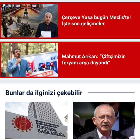
Çerçeve Yasa bugün Meclis'te!
İşte son gelişmeler
Mahmut Arıkan: “Çiftçimizin
feryadı arşa dayandı”
Bunlar da ilginizi çekebilir