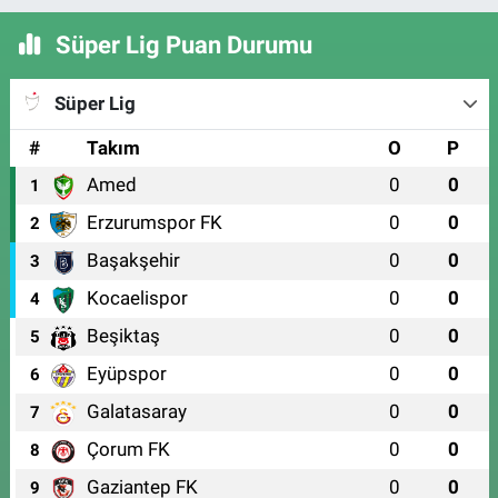
Süper Lig Puan Durumu
Süper Lig
#
Takım
O
P
Amed
0
0
1
Erzurumspor FK
0
0
2
Başakşehir
0
0
3
Kocaelispor
0
0
4
Beşiktaş
0
0
5
Eyüpspor
0
0
6
Galatasaray
0
0
7
Çorum FK
0
0
8
Gaziantep FK
0
0
9