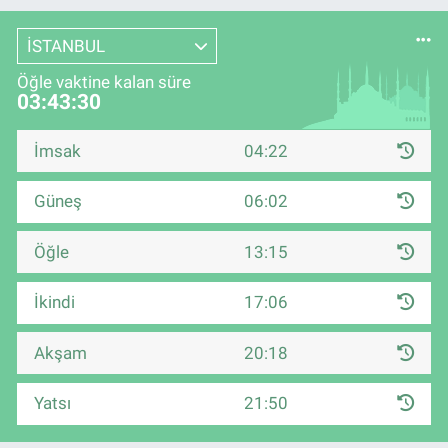
İSTANBUL
Öğle vaktine kalan süre
03:43:29
İmsak
04:22
Güneş
06:02
Öğle
13:15
İkindi
17:06
Akşam
20:18
Yatsı
21:50