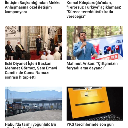
İletişim Başkanlığından Mekke
Kemal Kılıçdaroğlu'ndan,
Anlaşmasına özel iletişim
"Terörsüz Türkiye" açıklaması:
kampanyası
"Sürece tereddütsüz katkı
vereceğiz"
Eski Diyanet İşleri Başkanı
Mahmut Arıkan: “Çiftçimizin
Mehmet Görmez, Şam Emevi
feryadı arşa dayandı”
Camii’nde Cuma Namazı
sonrası hitap etti
Habur'da tarihi yoğunluk: Bir
YKS tercihlerinde son gün