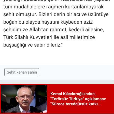
tüm müdahalelere rağmen kurtarılamayarak
şehit olmuştur. Bizleri derin bir acı ve üzüntüye
boğan bu olayda hayatını kaybeden aziz
şehidimize Allah'tan rahmet, kederli ailesine,
Türk Silahlı Kuvvetleri ile asil milletimize
başsağlığı ve sabır dileriz."
Şehit kenan şahin
Kemal Kılıçdaroğlu'ndan,
"Terörsüz Türkiye" açıklaması:
"Sürece tereddütsüz katkı
vereceğiz"