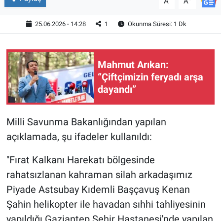
A
A
25.06.2026 - 14:28
1
Okunma Süresi: 1 Dk
Mahmut Arıkan:
“Çiftçimizin feryadı arşa
dayandı”
Milli Savunma Bakanlığından yapılan
açıklamada, şu ifadeler kullanıldı:
"Fırat Kalkanı Harekatı bölgesinde
rahatsızlanan kahraman silah arkadaşımız
Piyade Astsubay Kıdemli Başçavuş Kenan
Şahin helikopter ile havadan sıhhi tahliyesinin
yapıldığı Gaziantep Şehir Hastanesi'nde yapılan