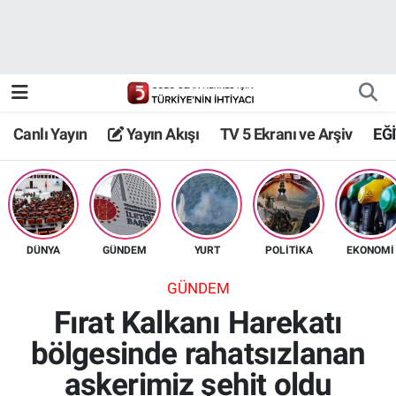
Canlı Yayın
Yayın Akışı
Canlı Yayın
Yayın Akışı
TV 5 Ekranı ve Arşiv
EĞ
TV 5 Ekranı ve Arşiv
DÜNYA
GÜNDEM
YURT
POLİTİKA
EKONOMİ
GÜNDEM
Fırat Kalkanı Harekatı
bölgesinde rahatsızlanan
askerimiz şehit oldu