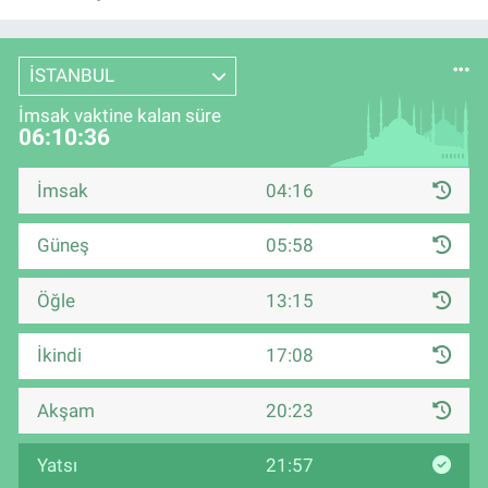
İSTANBUL
İmsak vaktine kalan süre
06:10:35
İmsak
04:16
Güneş
05:58
Öğle
13:15
İkindi
17:08
Akşam
20:23
Yatsı
21:57