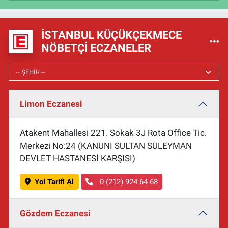
İSTANBUL KÜÇÜKÇEKMECE
NÖBETÇI ECZANELER
Limon Eczanesi
Atakent Mahallesi 221. Sokak 3J Rota Office Tic.
Merkezi No:24 (KANUNİ SULTAN SÜLEYMAN
DEVLET HASTANESİ KARŞISI)
Yol Tarifi Al
0 (212) 924 64 68
Gözdem Eczanesi