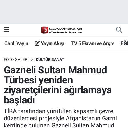
Canlı Yayın
Yayın Akışı
Canlı Yayın
Yayın Akışı
TV 5 Ekranı ve Arşiv
EĞ
TV 5 Ekranı ve Arşiv
FOTO GALERI
KÜLTÜR SANAT
Gazneli Sultan Mahmud
Türbesi yeniden
ziyaretçilerini ağırlamaya
başladı
TİKA tarafından yürütülen kapsamlı çevre
düzenlemesi projesiyle Afganistan'ın Gazni
kentinde bulunan Gazneli Sultan Mahmud