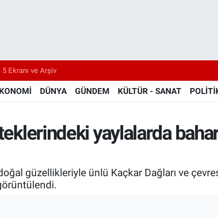
 5 Ekranı ve Arşiv
KONOMİ
DÜNYA
GÜNDEM
KÜLTÜR - SANAT
POLİTİ
teklerindeki yaylalarda baha
oğal güzellikleriyle ünlü Kaçkar Dağları ve çevre
görüntülendi.