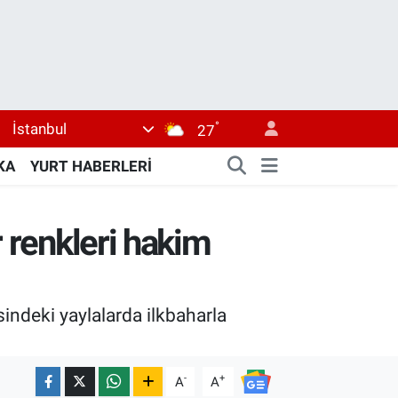
°
İstanbul
27
KA
YURT HABERLERİ
r renkleri hakim
sindeki yaylalarda ilkbaharla
-
+
A
A