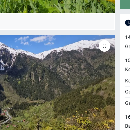
1
Ga
1
Ko
Ka
Ge
Ga
16
Ba