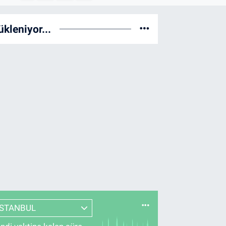
ükleniyor...
İSTANBUL