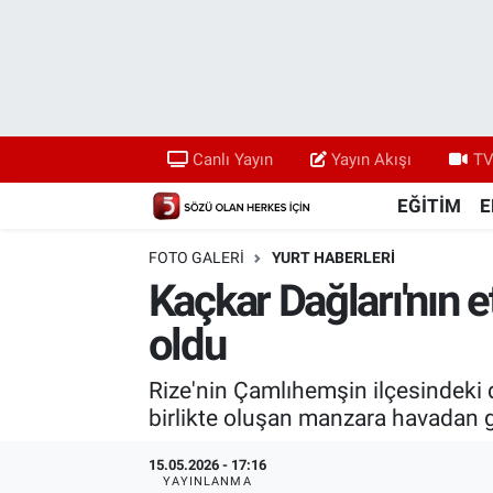
Canlı Yayın
Yayın Akışı
Canlı Yayın
Yayın Akışı
TV
TV 5 Ekranı ve Arşiv
EĞİTİM
E
FOTO GALERI
YURT HABERLERİ
Kaçkar Dağları'nın e
oldu
Rize'nin Çamlıhemşin ilçesindeki d
birlikte oluşan manzara havadan 
15.05.2026 - 17:16
YAYINLANMA