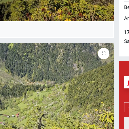
Be
Am
17
Sa