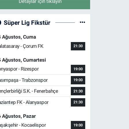
Detaylar için tıklayın
Süper Lig Fikstür
4 Ağustos, Cuma
latasaray - Çorum FK
21:30
5 Ağustos, Cumartesi
nyaspor - Rizespor
19:00
sımpaşa - Trabzonspor
19:00
nçlerbirliği S.K. - Fenerbahçe
21:30
ziantep FK - Alanyaspor
21:30
 Ağustos, Pazar
şakşehir - Kocaelispor
19:00