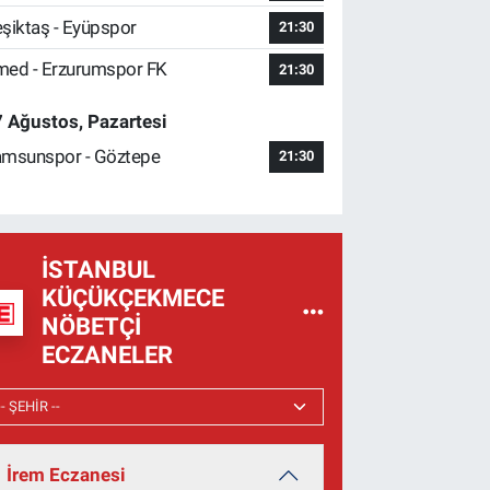
şiktaş - Eyüpspor
21:30
ed - Erzurumspor FK
21:30
 Ağustos, Pazartesi
msunspor - Göztepe
21:30
İSTANBUL
KÜÇÜKÇEKMECE
NÖBETÇI
ECZANELER
İrem Eczanesi