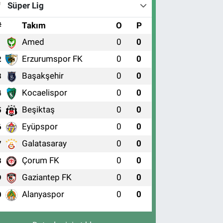
Süper Lig
#
Takım
O
P
Amed
0
0
1
Erzurumspor FK
0
0
2
Başakşehir
0
0
3
Kocaelispor
0
0
4
Beşiktaş
0
0
5
Eyüpspor
0
0
6
Galatasaray
0
0
7
Çorum FK
0
0
8
Gaziantep FK
0
0
9
Alanyaspor
0
0
0