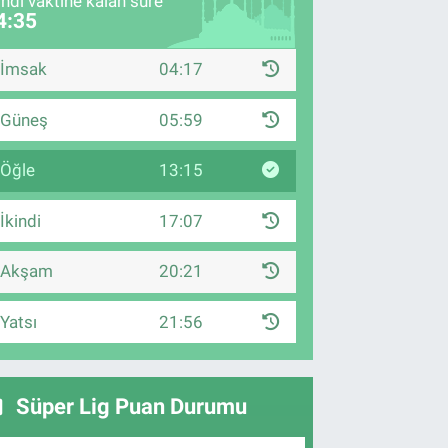
indi vaktine kalan süre
4:33
İmsak
04:17
Güneş
05:59
Öğle
13:15
İkindi
17:07
Akşam
20:21
Yatsı
21:56
Süper Lig Puan Durumu