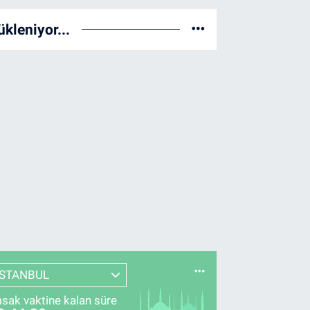
ükleniyor...
İSTANBUL
sak vaktine kalan süre