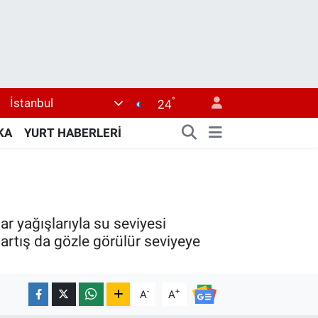
°
İstanbul
24
KA
YURT HABERLERİ
r yağışlarıyla su seviyesi
artış da gözle görülür seviyeye
-
+
A
A