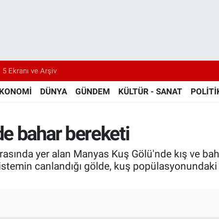
 5 Ekranı ve Arşiv
KONOMİ
DÜNYA
GÜNDEM
KÜLTÜR - SANAT
POLİTİ
e bahar bereketi
arasında yer alan Manyas Kuş Gölü'nde kış ve baha
osistemin canlandığı gölde, kuş popülasyonundaki 