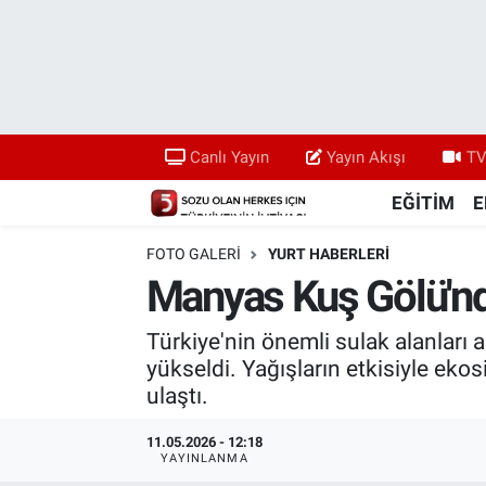
Canlı Yayın
Yayın Akışı
Canlı Yayın
Yayın Akışı
TV
TV 5 Ekranı ve Arşiv
EĞİTİM
E
FOTO GALERI
YURT HABERLERİ
Manyas Kuş Gölü'nd
Türkiye'nin önemli sulak alanları 
yükseldi. Yağışların etkisiyle ek
ulaştı.
11.05.2026 - 12:18
YAYINLANMA