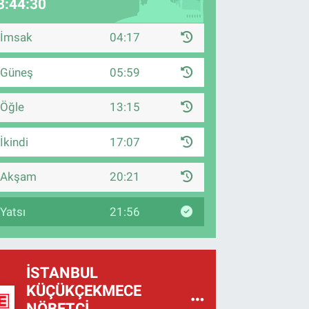
3:44:28
İmsak
04:17
Güneş
05:59
Öğle
13:15
İkindi
17:07
Akşam
20:21
Yatsı
21:56
İSTANBUL
KÜÇÜKÇEKMECE
NÖBETÇI