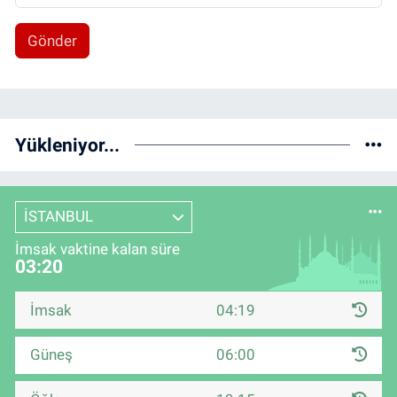
Gönder
Yükleniyor...
İSTANBUL
İmsak vaktine kalan süre
03:19
İmsak
04:19
Güneş
06:00