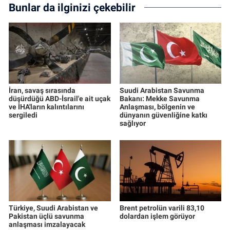
Bunlar da ilginizi çekebilir
İran, savaş sırasında
Suudi Arabistan Savunma
düşürdüğü ABD-İsrail'e ait uçak
Bakanı: Mekke Savunma
ve İHA'ların kalıntılarını
Anlaşması, bölgenin ve
sergiledi
dünyanın güvenliğine katkı
sağlıyor
Türkiye, Suudi Arabistan ve
Brent petrolün varili 83,10
Pakistan üçlü savunma
dolardan işlem görüyor
anlaşması imzalayacak