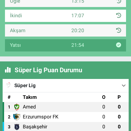
Öğle
13:15
İkindi
17:07
Akşam
20:20
Yatsı
21:54
Süper Lig Puan Durumu
Süper Lig
#
Takım
O
P
Amed
0
0
1
Erzurumspor FK
0
0
2
Başakşehir
0
0
3