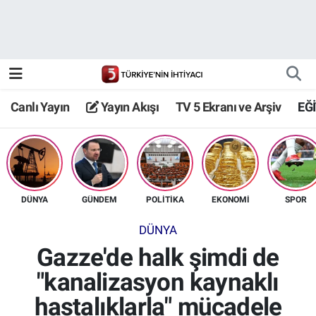
Canlı Yayın
Yayın Akışı
Canlı Yayın
Yayın Akışı
TV 5 Ekranı ve Arşiv
EĞ
TV 5 Ekranı ve Arşiv
DÜNYA
GÜNDEM
POLİTİKA
EKONOMİ
SPOR
DÜNYA
Gazze'de halk şimdi de
"kanalizasyon kaynaklı
hastalıklarla" mücadele