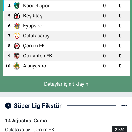
Kocaelispor
0
0
4
Beşiktaş
0
0
5
Eyüpspor
0
0
6
Galatasaray
0
0
7
Çorum FK
0
0
8
Gaziantep FK
0
0
9
Alanyaspor
0
0
10
Detaylar için tıklayın
Süper Lig Fikstür
14 Ağustos, Cuma
Galatasaray - Çorum FK
21:30