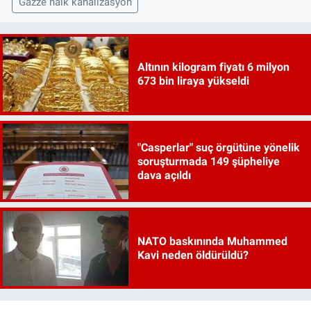
Gazze halk kanalizasyon
Altının kilogram fiyatı 6 milyon
673 bin liraya yükseldi
"Casperlar" suç örgütüne yönelik
soruşturmada 149 şüpheliye
dava açıldı
NATO baskınında Muhammed
Kavi neden öldürüldü?