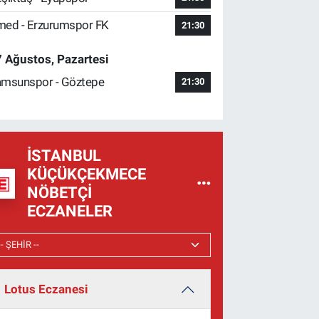
ed - Erzurumspor FK
21:30
 Ağustos, Pazartesi
msunspor - Göztepe
21:30
İSTANBUL
KÜÇÜKÇEKMECE
NÖBETÇI
ECZANELER
Lotus Eczanesi