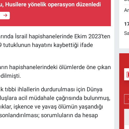
, Husilere yönelik operasyon düzenledi
Am
e
17
Sa
larında İsrail hapishanelerinde Ekim 2023'ten
 tutuklunun hayatını kaybettiği ifade
arın hapishanelerindeki ölümlerde öne çıkan
dilmişti.
ik tıbbi ihlallerin durdurulması için Dünya
uluşlara acil müdahale çağrısında bulunmuş,
lıklar, işkence ve yavaş ölümün yaşandığı
 sonlandırılması; sorumluların da hesap