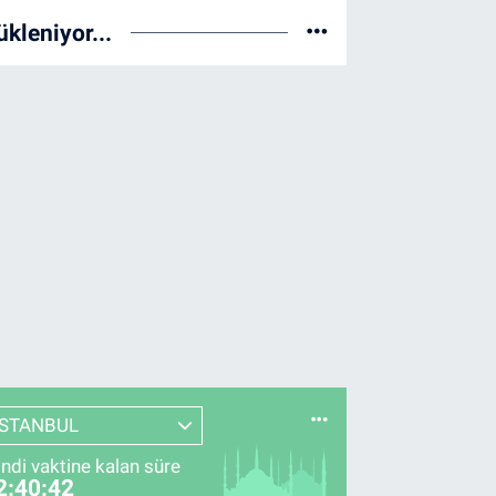
ükleniyor...
İSTANBUL
indi vaktine kalan süre
2:40:41