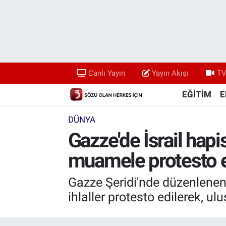
Canlı Yayın
Yayın Akışı
Canlı Yayın
Yayın Akışı
TV
TV 5 Ekranı ve Arşiv
EĞİTİM
E
DÜNYA
Gazze'de İsrail hapis
muamele protesto e
Gazze Şeridi'nde düzenlenen g
ihlaller protesto edilerek, u