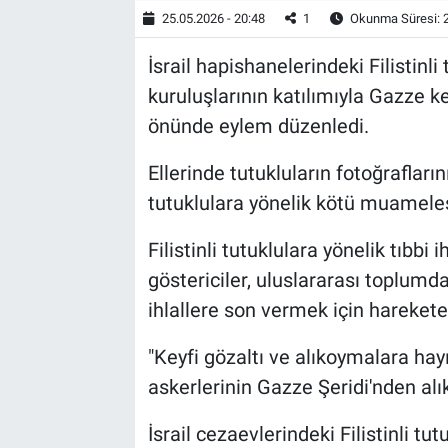
25.05.2026 - 20:48
1
Okunma Süresi: 
İsrail hapishanelerindeki Filistinli 
kuruluşlarının katılımıyla Gazze k
önünde eylem düzenledi.
Ellerinde tutukluların fotoğraflarını 
tutuklulara yönelik kötü muameles
Filistinli tutuklulara yönelik tıbbi
göstericiler, uluslararası toplumd
ihlallere son vermek için harekete
"Keyfi gözaltı ve alıkoymalara hayır
askerlerinin Gazze Şeridi'nden alık
İsrail cezaevlerindeki Filistinli t