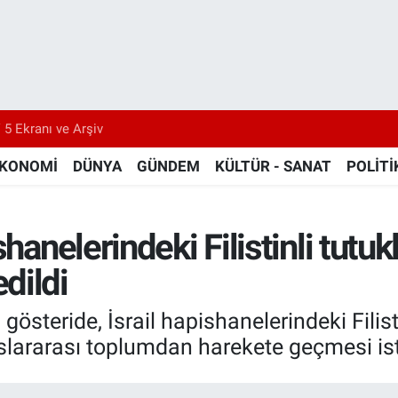
 5 Ekranı ve Arşiv
KONOMİ
DÜNYA
GÜNDEM
KÜLTÜR - SANAT
POLİTİ
hanelerindeki Filistinli tutuk
dildi
österide, İsrail hapishanelerindeki Filisti
luslararası toplumdan harekete geçmesi is