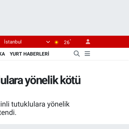
°
İstanbul
26
KA
YURT HABERLERİ
lulara yönelik kötü
nli tutuklulara yönelik
tendi.