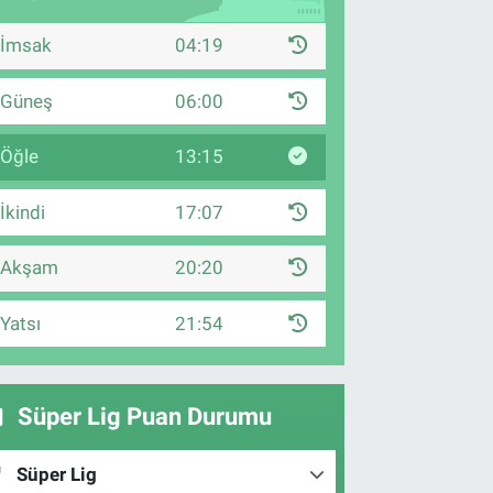
İmsak
04:19
Güneş
06:00
Öğle
13:15
İkindi
17:07
Akşam
20:20
Yatsı
21:54
Süper Lig Puan Durumu
Süper Lig