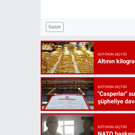
Gazze
EDITÖRÜN SEÇTIĞI
Altının kilogr
EDITÖRÜN SEÇTIĞI
"Casperlar" s
şüpheliye dava
EDITÖRÜN SEÇTIĞI
NATO baskını