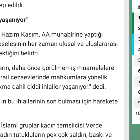
p edildi.
 yaşanıyor"
 Hazım Kasım, AA muhabirine yaptığı
meselesinin her zaman ulusal ve uluslararası
iğini belirtti.
nlilerin, daha önce görülmemiş muamelelere
srail cezaevlerinde mahkumlara yönelik
kma dahil ciddi ihlaller yaşanıyor." dedi.
'in bu ihlallerinin son bulması için harekete
1
e İslami gruplar kadın temsilcisi Verde
adın tutukluların pek çok saldırı, baskı ve