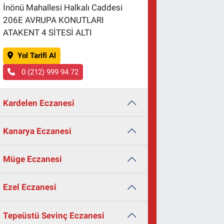
İnönü Mahallesi Halkalı Caddesi
206E AVRUPA KONUTLARI
ATAKENT 4 SİTESİ ALTI
Yol Tarifi Al
0 (212) 999 94 72
Kardelen Eczanesi
Kanarya Eczanesi
Müge Eczanesi
Ezel Eczanesi
Tepeüstü Sevinç Eczanesi