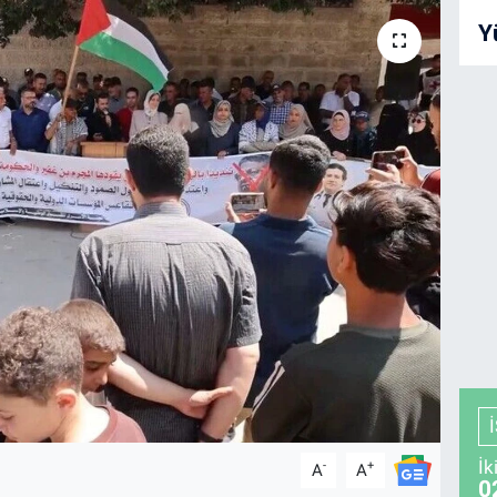
Y
İk
-
+
A
A
0