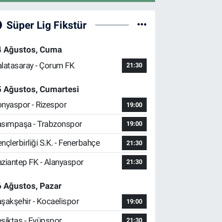
Süper Lig Fikstür
4 Ağustos, Cuma
latasaray - Çorum FK
21:30
5 Ağustos, Cumartesi
nyaspor - Rizespor
19:00
sımpaşa - Trabzonspor
19:00
nçlerbirliği S.K. - Fenerbahçe
21:30
ziantep FK - Alanyaspor
21:30
 Ağustos, Pazar
şakşehir - Kocaelispor
19:00
şiktaş - Eyüpspor
21:30