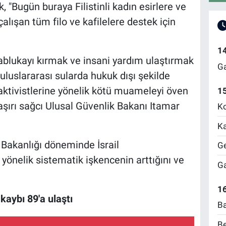
, "Bugün buraya Filistinli kadın esirlere ve
alışan tüm filo ve kafilelere destek için
1
ablukayı kırmak ve insani yardım ulaştırmak
Ga
n uluslararası sularda hukuk dışı şekilde
ktivistlerine yönelik kötü muameleyi öven
1
 aşırı sağcı Ulusal Güvenlik Bakanı Itamar
Ko
Ka
n Bakanlığı döneminde İsrail
Ge
e yönelik sistematik işkencenin arttığını ve
Ga
16
kaybı 89'a ulaştı
Ba
Be