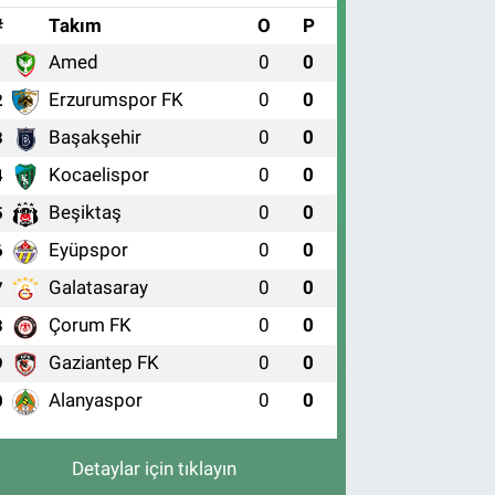
#
Takım
O
P
Amed
0
0
1
Erzurumspor FK
0
0
2
Başakşehir
0
0
3
Kocaelispor
0
0
4
Beşiktaş
0
0
5
Eyüpspor
0
0
6
Galatasaray
0
0
7
Çorum FK
0
0
8
Gaziantep FK
0
0
9
Alanyaspor
0
0
0
Detaylar için tıklayın