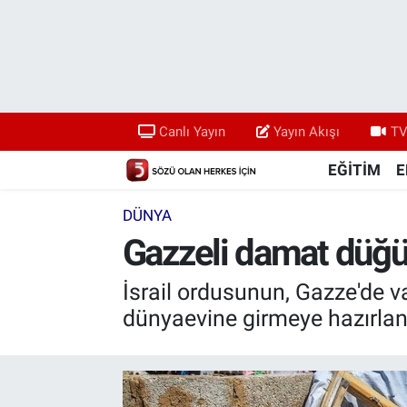
Canlı Yayın
Yayın Akışı
Canlı Yayın
Yayın Akışı
TV
TV 5 Ekranı ve Arşiv
EĞİTİM
E
DÜNYA
Gazzeli damat düğünü
İsrail ordusunun, Gazze'de v
dünyaevine girmeye hazırlan