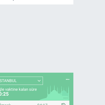
İSTANBUL
le vaktine kalan süre
0:23