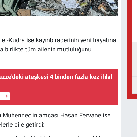
-Kudra ise kayınbiraderinin yeni hayatına
la birlikte tüm ailenin mutluluğunu
Gazze'deki ateşkesi 4 binden fazla kez ihlal
e
an Muhenned'in amcası Hasan Fervane ise
erle dile getirdi: