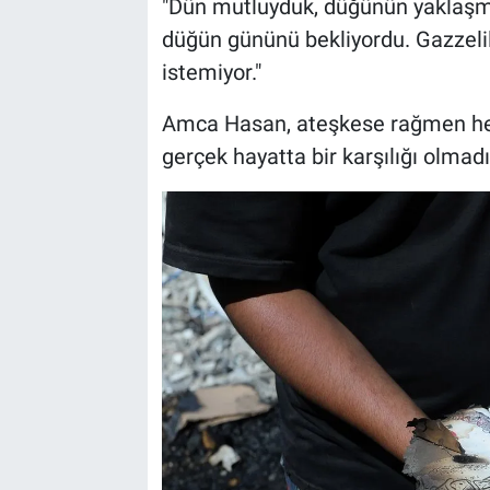
"Dün mutluyduk, düğünün yaklaşma
düğün gününü bekliyordu. Gazzelil
istemiyor."
Amca Hasan, ateşkese rağmen her 
gerçek hayatta bir karşılığı olmadığ