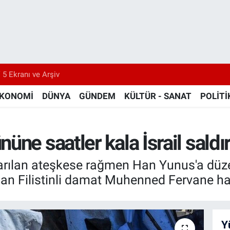
 5 Ekranı ve Arşiv
KONOMİ
DÜNYA
GÜNDEM
KÜLTÜR - SANAT
POLİTİ
ne saatler kala İsrail saldır
arılan ateşkese rağmen Han Yunus'a düzen
an Filistinli damat Muhenned Fervane hay
Y