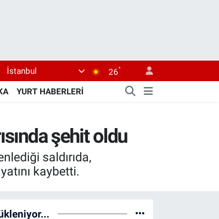
°
İstanbul
26
KA
YURT HABERLERİ
ısında şehit oldu
lediği saldırıda,
atını kaybetti.
ükleniyor...