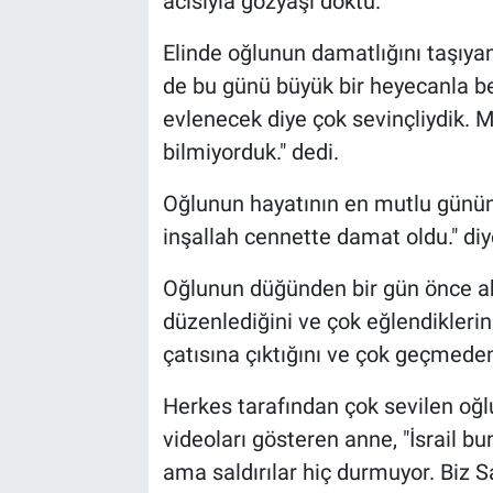
acısıyla gözyaşı döktü.
Elinde oğlunun damatlığını taşıyan
de bu günü büyük bir heyecanla be
evlenecek diye çok sevinçliydik.
bilmiyorduk." dedi.
Oğlunun hayatının en mutlu günü
inşallah cennette damat oldu." diye
Oğlunun düğünden bir gün önce ak
düzenlediğini ve çok eğlendikleri
çatısına çıktığını ve çok geçmeden
Herkes tarafından çok sevilen oğl
videoları gösteren anne, "İsrail bu
ama saldırılar hiç durmuyor. Biz Sa