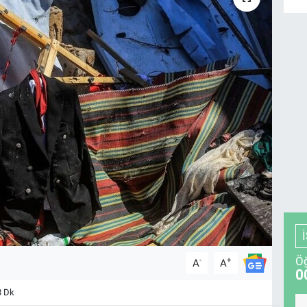
Öğ
-
+
A
A
0
3 Dk