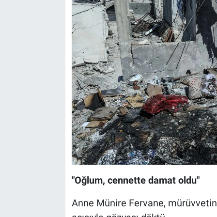
"Oğlum, cennette damat oldu"
Anne Münire Fervane, mürüvvetini