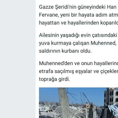
Gazze Şeridi'nin güneyindeki Han
Fervane, yeni bir hayata adım atmas
hayattan ve hayallerinden koparıld
Ailesinin yaşadığı evin çatısındaki 
yuva kurmaya çalışan Muhenned, İs
saldırının kurbanı oldu.
Muhenned'den ve onun hayallerinde
etrafa saçılmış eşyalar ve çiçekle
toprağa girdi.