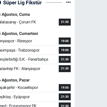
Süper Lig Fikstür
4 Ağustos, Cuma
latasaray - Çorum FK
21:30
5 Ağustos, Cumartesi
nyaspor - Rizespor
19:00
sımpaşa - Trabzonspor
19:00
nçlerbirliği S.K. - Fenerbahçe
21:30
ziantep FK - Alanyaspor
21:30
 Ağustos, Pazar
şakşehir - Kocaelispor
19:00
şiktaş - Eyüpspor
21:30
ed - Erzurumspor FK
21:30