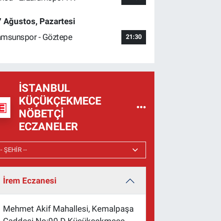
 Ağustos, Pazartesi
msunspor - Göztepe
21:30
İSTANBUL
KÜÇÜKÇEKMECE
NÖBETÇI
ECZANELER
İrem Eczanesi
Mehmet Akif Mahallesi, Kemalpaşa