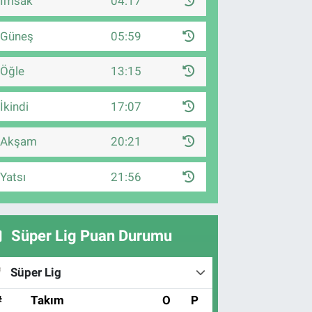
İmsak
04:17
Güneş
05:59
Öğle
13:15
İkindi
17:07
Akşam
20:21
Yatsı
21:56
Süper Lig Puan Durumu
Süper Lig
#
Takım
O
P