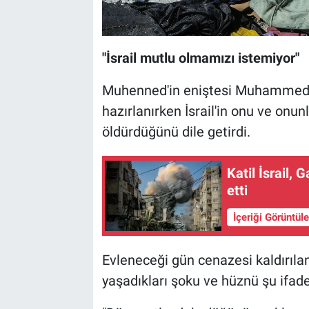
"İsrail mutlu olmamızı istemiyor"
Muhenned'in eniştesi Muhammed el
hazırlanırken İsrail'in onu ve onun
öldürdüğünü dile getirdi.
Katil İsrail, 
etti
İçeriği Görüntül
Evleneceği gün cenazesi kaldırıl
yaşadıkları şoku ve hüznü şu ifadel