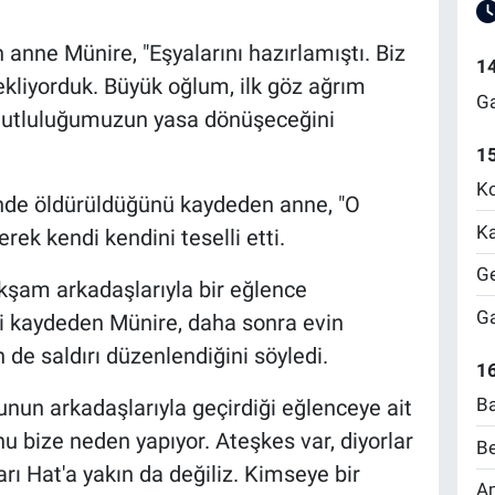
 anne Münire, "Eşyalarını hazırlamıştı. Biz
1
kliyorduk. Büyük oğlum, ilk göz ağrım
Ga
 Mutluluğumuzun yasa dönüşeceğini
1
Ko
nde öldürüldüğünü kaydeden anne, "O
Ka
rek kendi kendini teselli etti.
Ge
şam arkadaşlarıyla bir eğlence
Ga
ni kaydeden Münire, daha sonra evin
 de saldırı düzenlendiğini söyledi.
16
Ba
unun arkadaşlarıyla geçirdiği eğlenceye ait
nu bize neden yapıyor. Ateşkes var, diyorlar
Be
rı Hat'a yakın da değiliz. Kimseye bir
Am