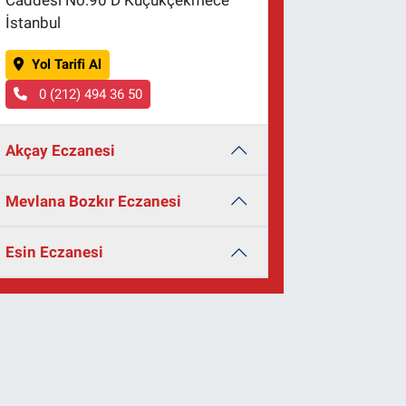
Caddesi No:90 D Küçükçekmece
İstanbul
Yol Tarifi Al
0 (212) 494 36 50
Akçay Eczanesi
Mevlana Bozkır Eczanesi
Esin Eczanesi