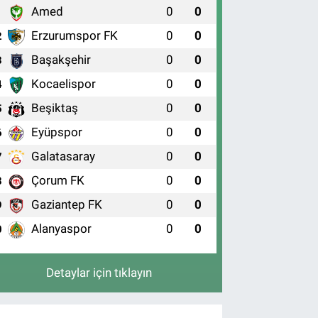
Amed
0
0
1
Erzurumspor FK
0
0
2
Başakşehir
0
0
3
Kocaelispor
0
0
4
Beşiktaş
0
0
5
Eyüpspor
0
0
6
Galatasaray
0
0
7
Çorum FK
0
0
8
Gaziantep FK
0
0
9
Alanyaspor
0
0
0
Detaylar için tıklayın