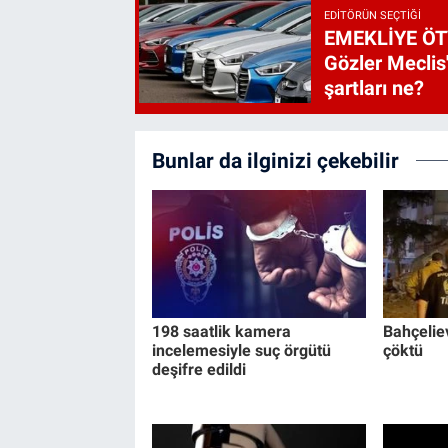
EDITÖRÜN SEÇTIĞI
EMEKLİYE ÖT
Gözler Meclis'
şartları ne?
Bunlar da ilginizi çekebilir
198 saatlik kamera
Bahçeliev
incelemesiyle suç örgütü
çöktü
deşifre edildi