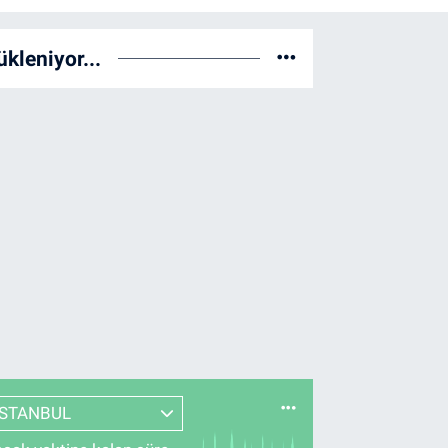
ükleniyor...
İSTANBUL