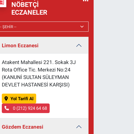
NÖBETÇI
ECZANELER
Limon Eczanesi
Atakent Mahallesi 221. Sokak 3J
Rota Office Tic. Merkezi No:24
(KANUNİ SULTAN SÜLEYMAN
DEVLET HASTANESİ KARŞISI)
Yol Tarifi Al
0 (212) 924 64 68
Gözdem Eczanesi