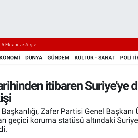
 5 Ekranı ve Arşiv
KONOMİ
DÜNYA
GÜNDEM
KÜLTÜR - SANAT
POLİTİ
arihinden itibaren Suriye'ye 
işi
i Başkanlığı, Zafer Partisi Genel Başkanı
 geçici koruma statüsü altındaki Suriyelil
di.