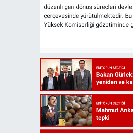
düzenli geri dönüş süreçleri devle
çerçevesinde yürütülmektedir. Bu d
Yüksek Komiserliği gözetiminde ge
EDITÖRÜN SEÇTIĞI
Bakan Gürlek:
yeniden ve ka
EDITÖRÜN SEÇTIĞI
Mahmut Arıkan
tepki