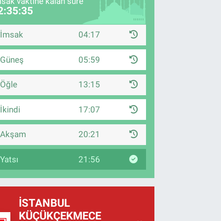
sak vaktine kalan süre
2:35:34
İmsak
04:17
Güneş
05:59
Öğle
13:15
İkindi
17:07
Akşam
20:21
Yatsı
21:56
İSTANBUL
KÜÇÜKÇEKMECE