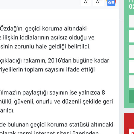
İm
-
+
A
A
0
Özdağ'ın, geçici koruma altındaki
 ilişkin iddialarının asılsız olduğu ve
nin zorunlu hale geldiği belirtildi.
 açıkladığı rakamın, 2016'dan bugüne kadar
yelilerin toplam sayısını ifade ettiği
lmaz'ın paylaştığı sayının ise yalnızca 8
üllü, güvenli, onurlu ve düzenli şekilde geri
rıldı.
'de bulunan geçici koruma statüsü altındaki
ık olarak resmi internet sitesi üzerinden