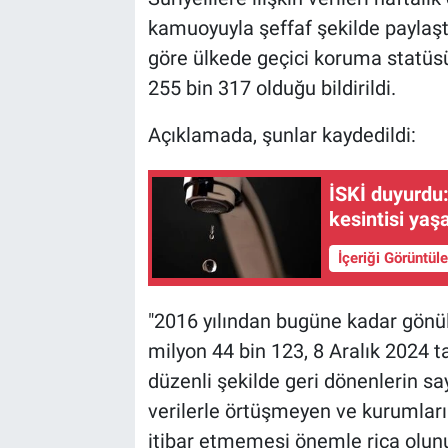
kamuoyuyla şeffaf şekilde paylaşt
göre ülkede geçici koruma statüsü 
255 bin 317 olduğu bildirildi.
Açıklamada, şunlar kaydedildi:
İSKİ duyurdu:
kesintisi ya
İçeriği Görüntül
"2016 yılından bugüne kadar gönül
milyon 44 bin 123, 8 Aralık 2024 ta
düzenli şekilde geri dönenlerin sa
verilerle örtüşmeyen ve kurumlarım
itibar etmemesi önemle rica olunur.