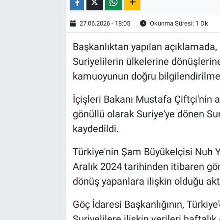
27.06.2026 - 18:05
Okunma Süresi: 1 Dk
Başkanlıktan yapılan açıklamada, 
Suriyelilerin ülkelerine dönüşlerine
kamuoyunun doğru bilgilendirilmesi
İçişleri Bakanı Mustafa Çiftçi'nin
gönüllü olarak Suriye'ye dönen Suri
kaydedildi.
Türkiye'nin Şam Büyükelçisi Nuh Yı
Aralık 2024 tarihinden itibaren gön
dönüş yapanlara ilişkin olduğu akta
Göç İdaresi Başkanlığının, Türkiye
Suriyelilere ilişkin verileri haftal