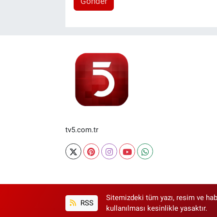
Gönder
tv5.com.tr
Sitemizdeki tüm yazı, resim ve hab
RSS
kullanılması kesinlikle yasaktır.