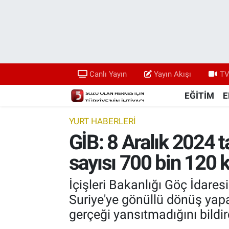
Canlı Yayın
Yayın Akışı
Canlı Yayın
Yayın Akışı
TV
TV 5 Ekranı ve Arşiv
EĞİTİM
E
YURT HABERLERİ
GİB: 8 Aralık 2024 t
sayısı 700 bin 120 k
İçişleri Bakanlığı Göç İdares
Suriye'ye gönüllü dönüş yapan
gerçeği yansıtmadığını bildir