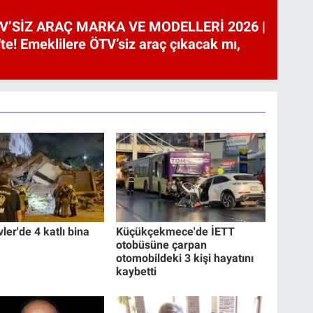
V’SİZ ARAÇ MARKA VE MODELLERİ 2026 |
te! Emeklilere ÖTV’siz araç çıkacak mı,
ler'de 4 katlı bina
Küçükçekmece'de İETT
otobüsüne çarpan
otomobildeki 3 kişi hayatını
kaybetti