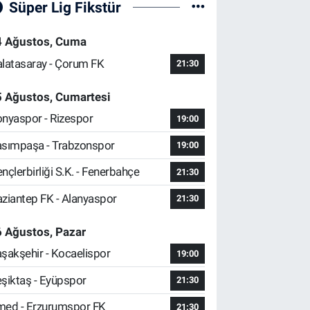
Süper Lig Fikstür
4 Ağustos, Cuma
latasaray - Çorum FK
21:30
5 Ağustos, Cumartesi
nyaspor - Rizespor
19:00
sımpaşa - Trabzonspor
19:00
nçlerbirliği S.K. - Fenerbahçe
21:30
ziantep FK - Alanyaspor
21:30
 Ağustos, Pazar
şakşehir - Kocaelispor
19:00
şiktaş - Eyüpspor
21:30
ed - Erzurumspor FK
21:30