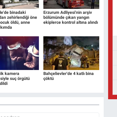
e'de binadaki
Erzurum Adliyesi'nin arşiv
dan zehirlendiği öne
bölümünde çıkan yangın
çocuk öldü, anne
ekiplerce kontrol altına alındı
akımda
lik kamera
Bahçelievler'de 4 katlı bina
siyle suç örgütü
çöktü
dildi