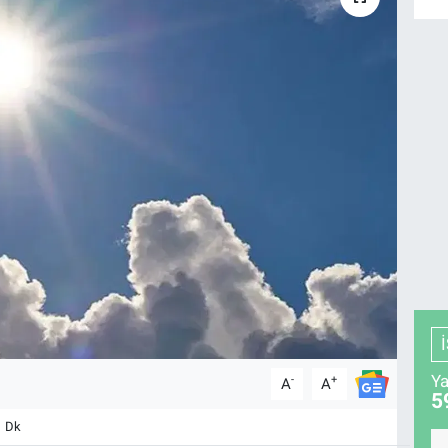
Ya
-
+
A
A
5
1 Dk