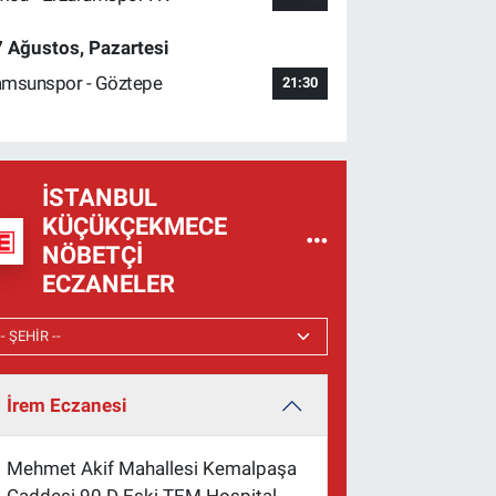
 Ağustos, Pazartesi
msunspor - Göztepe
21:30
İSTANBUL
KÜÇÜKÇEKMECE
NÖBETÇI
ECZANELER
İrem Eczanesi
Mehmet Akif Mahallesi Kemalpaşa