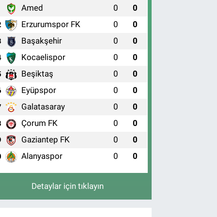
Amed
0
0
1
Erzurumspor FK
0
0
2
Başakşehir
0
0
3
Kocaelispor
0
0
4
Beşiktaş
0
0
5
Eyüpspor
0
0
6
Galatasaray
0
0
7
Çorum FK
0
0
8
Gaziantep FK
0
0
9
Alanyaspor
0
0
0
Detaylar için tıklayın