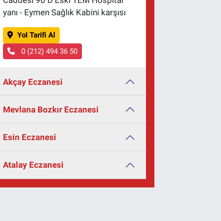
Caddesi 90 D Eski TEM Hospital
yanı - Eymen Sağlık Kabini karşısı
Yol Tarifi Al
0 (212) 494 36 50
Akçay Eczanesi
Mevlana Bozkır Eczanesi
Esin Eczanesi
Atalay Eczanesi