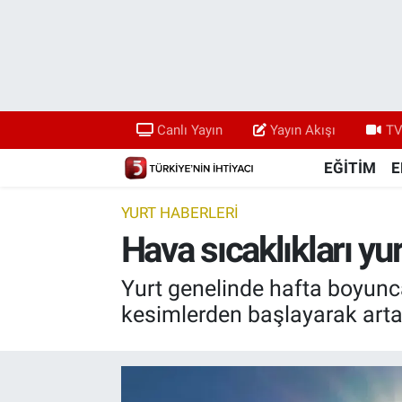
Canlı Yayın
Yayın Akışı
Canlı Yayın
Yayın Akışı
TV
TV 5 Ekranı ve Arşiv
EĞİTİM
E
YURT HABERLERİ
Hava sıcaklıkları yu
Yurt genelinde hafta boyunca
kesimlerden başlayarak art