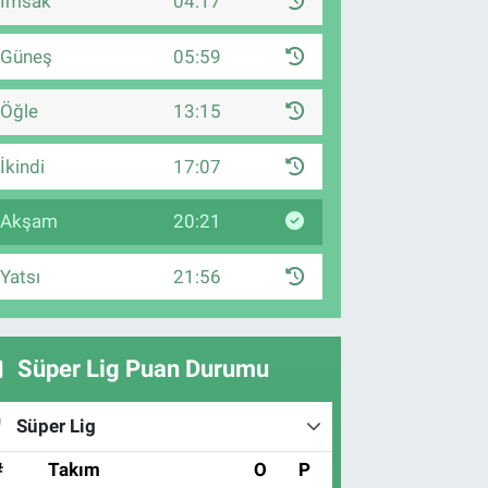
İmsak
04:17
Güneş
05:59
Öğle
13:15
İkindi
17:07
Akşam
20:21
Yatsı
21:56
Süper Lig Puan Durumu
Süper Lig
#
Takım
O
P