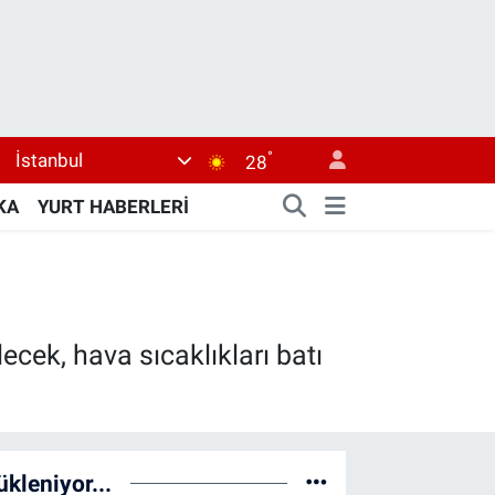
°
İstanbul
28
KA
YURT HABERLERİ
cek, hava sıcaklıkları batı
ükleniyor...