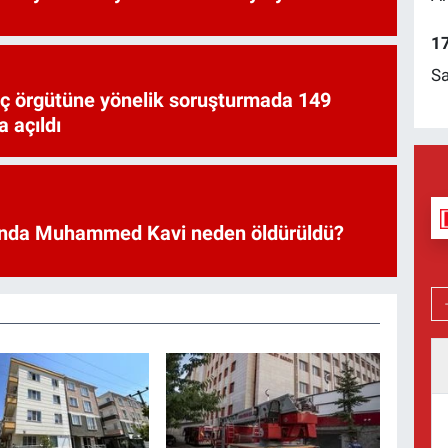
17
Sa
uç örgütüne yönelik soruşturmada 149
 açıldı
nda Muhammed Kavi neden öldürüldü?