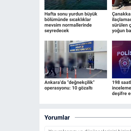
Hafta sonu yurdun büyük
Çanakkal
bölümünde sıcaklıklar
ilaçlama
mevsim normallerinde
sürülen 
seyredecek
yoğun b
Ankara'da "değnekçilik"
198 saat
operasyonu: 10 gözaltı
inceleme
deşifre e
Yorumlar