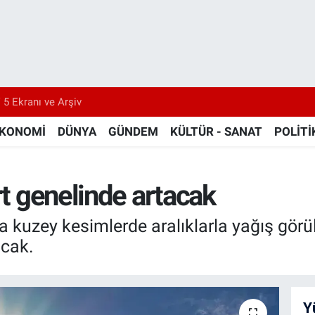
 5 Ekranı ve Arşiv
KONOMİ
DÜNYA
GÜNDEM
KÜLTÜR - SANAT
POLİTİ
rt genelinde artacak
 kuzey kesimlerde aralıklarla yağış görüle
acak.
Y