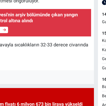
etmesi öngörülüyor.
yesi'nin arşiv bölümünde çıkan yangın
1
rol altına alındı
Ga
e
1
Ko
havayla sıcaklıkların 32-33 derece civarında
Ka
Ge
Ga
16
Ba
Be
am fiyatı 6 milyon 673 bin liraya yükseldi
Am