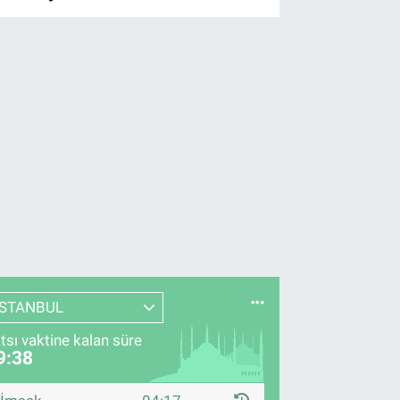
İSTANBUL
tsı vaktine kalan süre
9:37