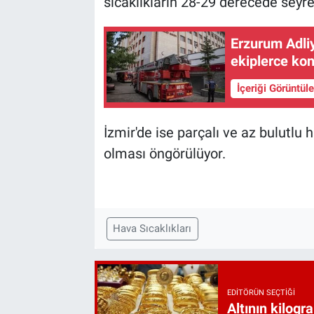
sıcaklıkların 28-29 derecede seyr
Erzurum Adli
ekiplerce kont
İçeriği Görüntül
İzmir'de ise parçalı ve az bulutlu 
olması öngörülüyor.
Hava Sıcaklıkları
EDITÖRÜN SEÇTIĞI
Altının kilogr