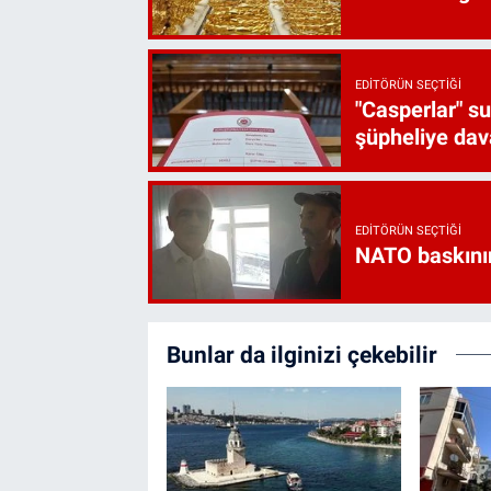
EDITÖRÜN SEÇTIĞI
"Casperlar" s
şüpheliye dava
EDITÖRÜN SEÇTIĞI
NATO baskını
Bunlar da ilginizi çekebilir