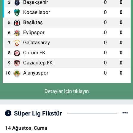
Başakşehir
0
0
3
Kocaelispor
0
0
4
Beşiktaş
0
0
5
Eyüpspor
0
0
6
Galatasaray
0
0
7
Çorum FK
0
0
8
Gaziantep FK
0
0
9
Alanyaspor
0
0
10
Detaylar için tıklayın
Süper Lig Fikstür
14 Ağustos, Cuma