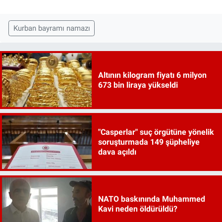
Kurban bayramı namazı
Altının kilogram fiyatı 6 milyon
673 bin liraya yükseldi
"Casperlar" suç örgütüne yönelik
soruşturmada 149 şüpheliye
dava açıldı
NATO baskınında Muhammed
Kavi neden öldürüldü?