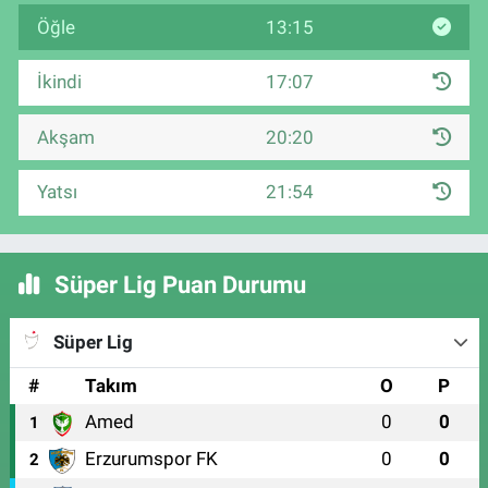
Öğle
13:15
İkindi
17:07
Akşam
20:20
Yatsı
21:54
Süper Lig Puan Durumu
Süper Lig
#
Takım
O
P
Amed
0
0
1
Erzurumspor FK
0
0
2