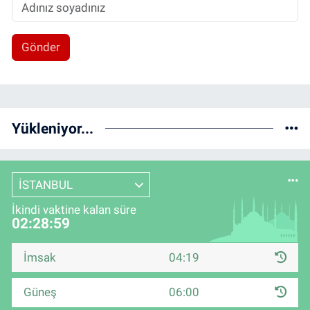
Gönder
Yükleniyor...
İSTANBUL
İkindi vaktine kalan süre
02:28:58
İmsak
04:19
Güneş
06:00