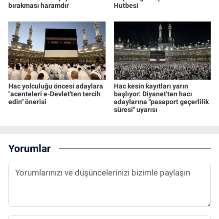
bırakması haramdır
Hutbesi
Hac yolculuğu öncesi adaylara
Hac kesin kayıtları yarın
"acenteleri e-Devlet'ten tercih
başlıyor: Diyanet'ten hacı
edin" önerisi
adaylarına "pasaport geçerlilik
süresi" uyarısı
Yorumlar