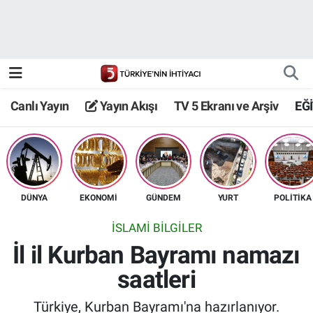
Canlı Yayın
Yayın Akışı
Canlı Yayın
Yayın Akışı
TV 5 Ekranı ve Arşiv
EĞ
TV 5 Ekranı ve Arşiv
DÜNYA
EKONOMİ
GÜNDEM
YURT
POLİTİKA
İSLAMİ BİLGİLER
İl il Kurban Bayramı namazı
saatleri
Türkiye, Kurban Bayramı'na hazırlanıyor.