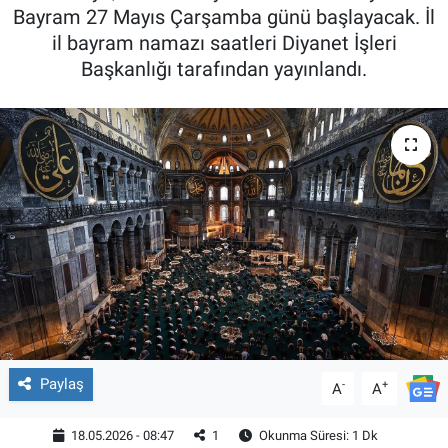
Bayram 27 Mayıs Çarşamba günü başlayacak. İl
il bayram namazı saatleri Diyanet İşleri
Başkanlığı tarafından yayınlandı.
Paylaş
-
+
A
A
18.05.2026 - 08:47
1
Okunma Süresi: 1 Dk