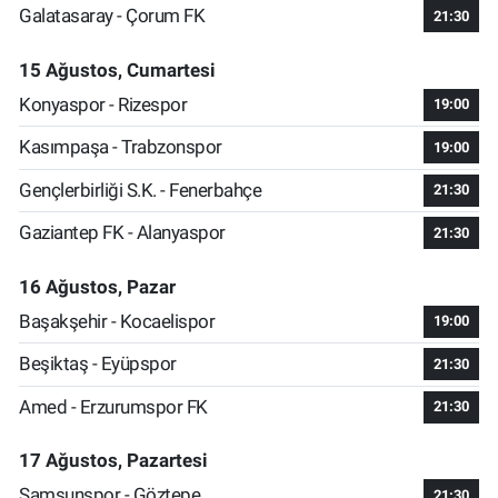
Galatasaray - Çorum FK
21:30
15 Ağustos, Cumartesi
Konyaspor - Rizespor
19:00
Kasımpaşa - Trabzonspor
19:00
Gençlerbirliği S.K. - Fenerbahçe
21:30
Gaziantep FK - Alanyaspor
21:30
16 Ağustos, Pazar
Başakşehir - Kocaelispor
19:00
Beşiktaş - Eyüpspor
21:30
Amed - Erzurumspor FK
21:30
17 Ağustos, Pazartesi
Samsunspor - Göztepe
21:30