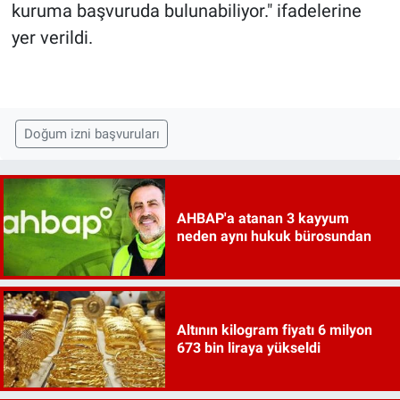
kuruma başvuruda bulunabiliyor." ifadelerine
yer verildi.
Doğum izni başvuruları
AHBAP'a atanan 3 kayyum
neden aynı hukuk bürosundan
Altının kilogram fiyatı 6 milyon
673 bin liraya yükseldi