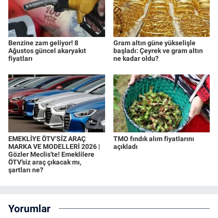
Benzine zam geliyor! 8
Gram altın güne yükselişle
Ağustos güncel akaryakıt
başladı: Çeyrek ve gram altın
fiyatları
ne kadar oldu?
EMEKLİYE ÖTV’SİZ ARAÇ
TMO fındık alım fiyatlarını
MARKA VE MODELLERİ 2026 |
açıkladı
Gözler Meclis'te! Emeklilere
ÖTV’siz araç çıkacak mı,
şartları ne?
Yorumlar