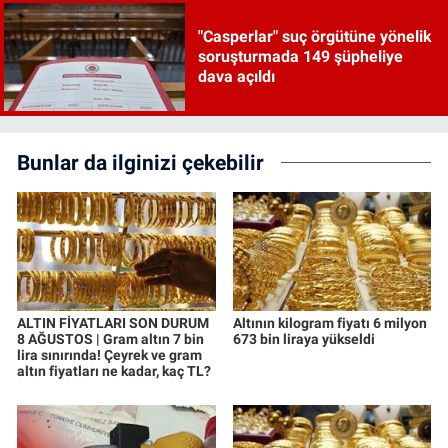
"Casperlar" suç örgütüne yönelik
soruşturmada 149 şüpheliye
dava açıldı
Bunlar da ilginizi çekebilir
ALTIN FİYATLARI SON DURUM
Altının kilogram fiyatı 6 milyon
8 AĞUSTOS | Gram altın 7 bin
673 bin liraya yükseldi
lira sınırında! Çeyrek ve gram
altın fiyatları ne kadar, kaç TL?