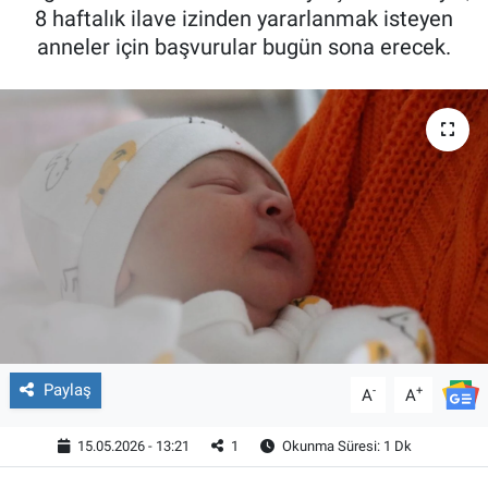
8 haftalık ilave izinden yararlanmak isteyen
anneler için başvurular bugün sona erecek.
Paylaş
-
+
A
A
15.05.2026 - 13:21
1
Okunma Süresi: 1 Dk