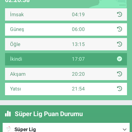
İmsak
04:19
Güneş
06:00
Öğle
13:15
İkindi
17:07
Akşam
20:20
Yatsı
21:54
Süper Lig Puan Durumu
Süper Lig