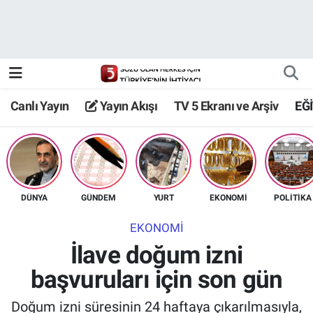
Canlı Yayın
Yayın Akışı
Canlı Yayın
Yayın Akışı
TV 5 Ekranı ve Arşiv
EĞ
TV 5 Ekranı ve Arşiv
DÜNYA
GÜNDEM
YURT
EKONOMİ
POLİTİKA
EKONOMİ
İlave doğum izni
başvuruları için son gün
Doğum izni süresinin 24 haftaya çıkarılmasıyla,