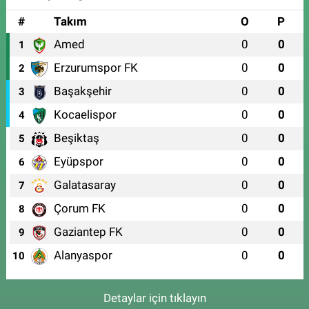
#
Takım
O
P
Amed
0
0
1
Erzurumspor FK
0
0
2
Başakşehir
0
0
3
Kocaelispor
0
0
4
Beşiktaş
0
0
5
Eyüpspor
0
0
6
Galatasaray
0
0
7
Çorum FK
0
0
8
Gaziantep FK
0
0
9
Alanyaspor
0
0
10
Detaylar için tıklayın