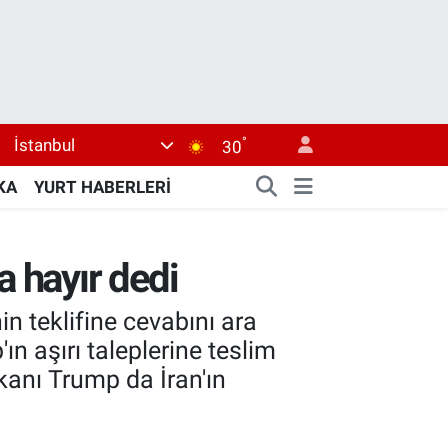
°
İstanbul
30
KA
YURT HABERLERİ
a hayır dedi
n teklifine cevabını ara
ın aşırı taleplerine teslim
şkanı Trump da İran'ın