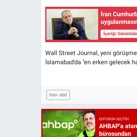
İran Cumhurb
uygulanmasını
İçeriği Görüntül
Wall Street Journal, yeni görüşme
İslamabad'da "en erken gelecek ha
Iran- abd
EDITÖRÜN SEÇTIĞI
AHBAP'a atan
bürosundan