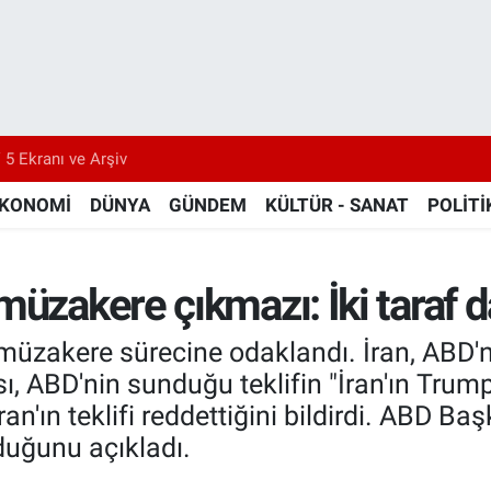
 5 Ekranı ve Arşiv
KONOMİ
DÜNYA
GÜNDEM
KÜLTÜR - SANAT
POLİTİ
üzakere çıkmazı: İki taraf d
üzakere sürecine odaklandı. İran, ABD'ni
ı, ABD'nin sunduğu teklifin "İran'ın Trump'
an'ın teklifi reddettiğini bildirdi. ABD Ba
duğunu açıkladı.