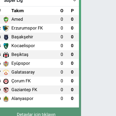
Süper Lig
#
Takım
O
P
Amed
0
0
1
Erzurumspor FK
0
0
2
Başakşehir
0
0
3
Kocaelispor
0
0
4
Beşiktaş
0
0
5
Eyüpspor
0
0
6
Galatasaray
0
0
7
Çorum FK
0
0
8
Gaziantep FK
0
0
9
Alanyaspor
0
0
0
Detaylar için tıklayın