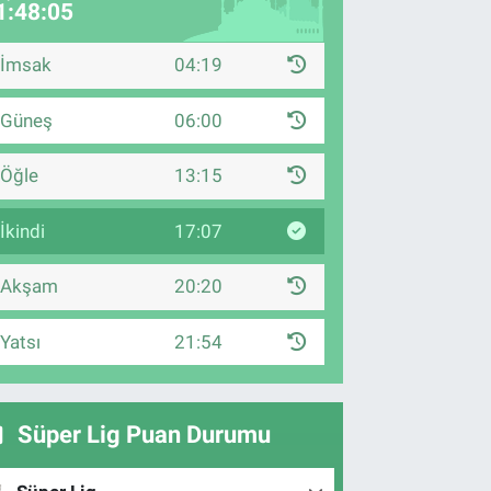
1:48:04
İmsak
04:19
Güneş
06:00
Öğle
13:15
İkindi
17:07
Akşam
20:20
Yatsı
21:54
Süper Lig Puan Durumu