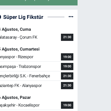
Süper Lig Fikstür
4 Ağustos, Cuma
latasaray - Çorum FK
21:30
5 Ağustos, Cumartesi
nyaspor - Rizespor
19:00
sımpaşa - Trabzonspor
19:00
nçlerbirliği S.K. - Fenerbahçe
21:30
ziantep FK - Alanyaspor
21:30
 Ağustos, Pazar
şakşehir - Kocaelispor
19:00