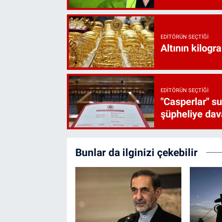
EDITÖRÜN SEÇTIĞI
Altının kilogr
EDITÖRÜN SEÇTIĞI
"Casperlar" s
şüpheliye dava
Bunlar da ilginizi çekebilir