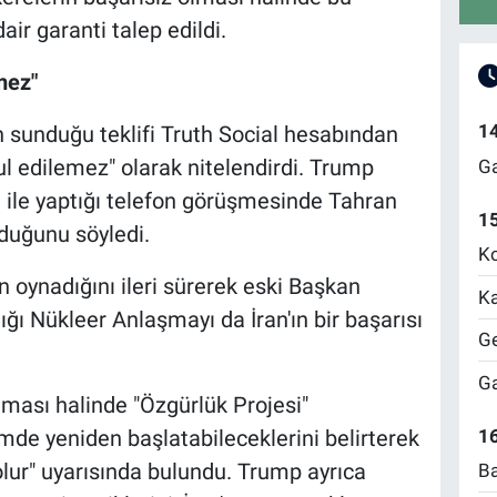
ir garanti talep edildi.
mez"
1
 sunduğu teklifi Truth Social hesabından
 edilemez" olarak nitelendirdi. Trump
Ga
 ile yaptığı telefon görüşmesinde Tahran
1
lduğunu söyledi.
Ko
un oynadığını ileri sürerek eski Başkan
Ka
ğı Nükleer Anlaşmayı da İran'ın bir başarısı
Ge
Ga
ması halinde "Özgürlük Projesi"
de yeniden başlatabileceklerini belirterek
16
olur" uyarısında bulundu. Trump ayrıca
Ba