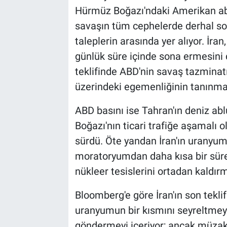
Hürmüz Boğazı'ndaki Amerikan abl
savaşın tüm cephelerde derhal son
taleplerin arasında yer alıyor. İran
günlük süre içinde sona ermesini de
teklifinde ABD'nin savaş tazminat
üzerindeki egemenliğinin tanınması 
ABD basını ise Tahran'ın deniz abl
Boğazı'nın ticari trafiğe aşamalı o
sürdü. Öte yandan İran'ın uranyum 
moratoryumdan daha kısa bir süre i
nükleer tesislerini ortadan kaldırm
Bloomberg'e göre İran'ın son tekli
uranyumun bir kısmını seyreltmeyi
göndermeyi içeriyor; ancak müzake