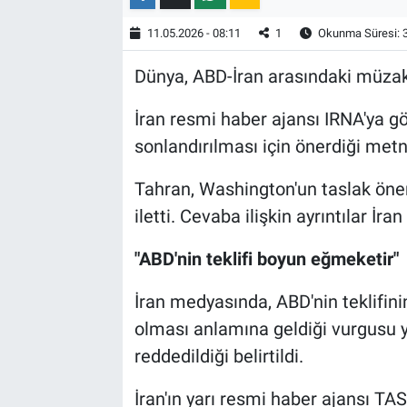
11.05.2026 - 08:11
1
Okunma Süresi: 
Dünya, ABD-İran arasındaki müzake
İran resmi haber ajansı IRNA'ya gö
sonlandırılması için önerdiği metn
Tahran, Washington'un taslak öner
iletti. Cevaba ilişkin ayrıntılar İr
"ABD'nin teklifi boyun eğmeketir"
İran medyasında, ABD'nin teklifinin
olması anlamına geldiği vurgusu ya
reddedildiği belirtildi.
İran'ın yarı resmi haber ajansı TAS