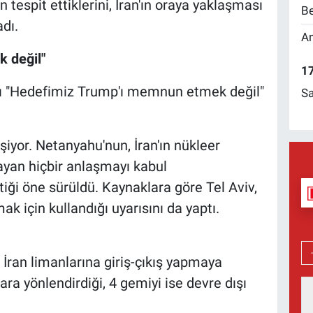
tespit ettiklerini, İran'ın oraya yaklaşması
Be
dı.
Am
 değil"
17
rşı "Hedefimiz Trump'ı memnun etmek değil"
Sa
eşiyor. Netanyahu'nun, İran'ın nükleer
an hiçbir anlaşmayı kabul
iği öne sürüldü. Kaynaklara göre Tel Aviv,
 için kullandığı uyarısını da yaptı.
ran limanlarına giriş-çıkış yapmaya
lara yönlendirdiği, 4 gemiyi ise devre dışı