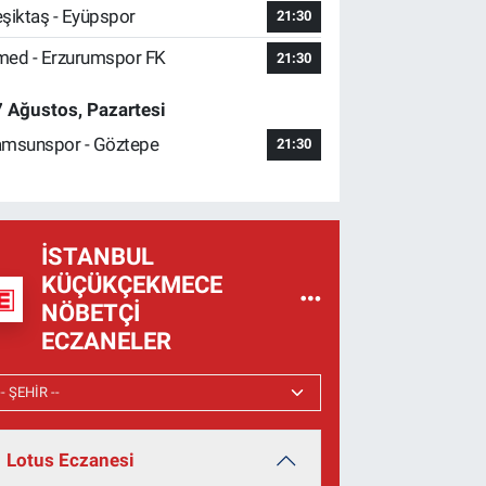
şiktaş - Eyüpspor
21:30
ed - Erzurumspor FK
21:30
 Ağustos, Pazartesi
msunspor - Göztepe
21:30
İSTANBUL
KÜÇÜKÇEKMECE
NÖBETÇI
ECZANELER
Lotus Eczanesi