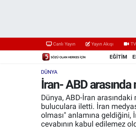
Canlı Yayın
Yayın Akışı
Canlı Yayın
Yayın Akışı
TV
TV 5 Ekranı ve Arşiv
EĞİTİM
E
DÜNYA
İran- ABD arasında m
Dünya, ABD-İran arasındaki m
buluculara iletti. İran medyas
olması" anlamına geldiğini, İr
cevabının kabul edilemez ol