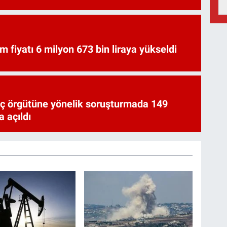
am fiyatı 6 milyon 673 bin liraya yükseldi
uç örgütüne yönelik soruşturmada 149
 açıldı