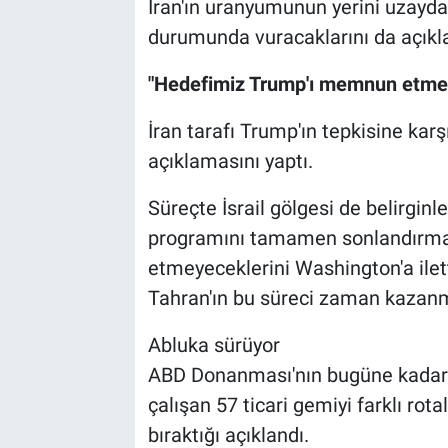
İran'ın uranyumunun yerini uzaydan 
durumunda vuracaklarını da açıkla
"Hedefimiz Trump'ı memnun etmek
İran tarafı Trump'ın tepkisine ka
açıklamasını yaptı.
Süreçte İsrail gölgesi de belirginl
programını tamamen sonlandırmay
etmeyeceklerini Washington'a ilett
Tahran'ın bu süreci zaman kazanmak
Abluka sürüyor
ABD Donanması'nın bugüne kadar İ
çalışan 57 ticari gemiyi farklı rota
bıraktığı açıklandı.