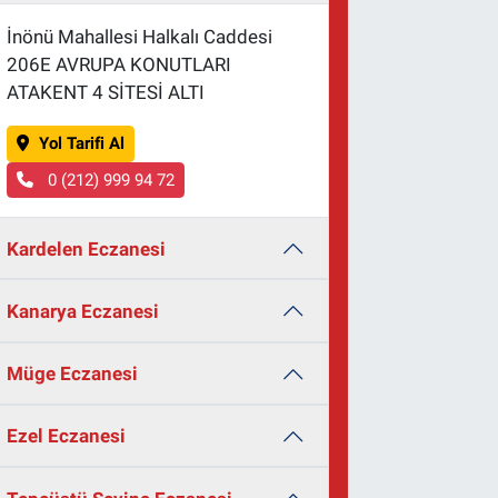
İnönü Mahallesi Halkalı Caddesi
206E AVRUPA KONUTLARI
ATAKENT 4 SİTESİ ALTI
Yol Tarifi Al
0 (212) 999 94 72
Kardelen Eczanesi
Kanarya Eczanesi
Müge Eczanesi
Ezel Eczanesi