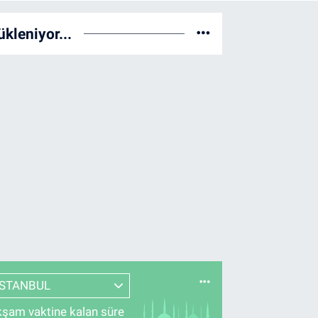
ükleniyor...
İSTANBUL
şam vaktine kalan süre