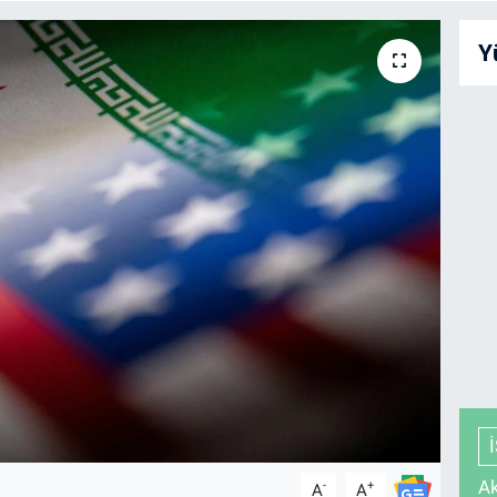
Y
Ak
-
+
A
A