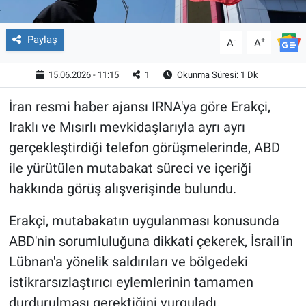
Paylaş
-
+
A
A
15.06.2026 - 11:15
1
Okunma Süresi: 1 Dk
İran resmi haber ajansı IRNA'ya göre Erakçi,
Iraklı ve Mısırlı mevkidaşlarıyla ayrı ayrı
gerçekleştirdiği telefon görüşmelerinde, ABD
ile yürütülen mutabakat süreci ve içeriği
hakkında görüş alışverişinde bulundu.
Erakçi, mutabakatın uygulanması konusunda
ABD'nin sorumluluğuna dikkati çekerek, İsrail'in
Lübnan'a yönelik saldırıları ve bölgedeki
istikrarsızlaştırıcı eylemlerinin tamamen
durdurulması gerektiğini vurguladı.