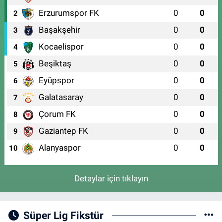
Erzurumspor FK
0
0
2
Başakşehir
0
0
3
Kocaelispor
0
0
4
Beşiktaş
0
0
5
Eyüpspor
0
0
6
Galatasaray
0
0
7
Çorum FK
0
0
8
Gaziantep FK
0
0
9
Alanyaspor
0
0
10
Detaylar için tıklayın
Süper Lig Fikstür