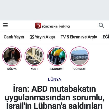
Canlı Yayın
Yayın Akışı
Canlı Yayın
Yayın Akışı
TV 5 Ekranı ve Arşiv
EĞ
TV 5 Ekranı ve Arşiv
DÜNYA
YURT
EKONOMİ
GÜNDEM
DÜNYA
İran: ABD mutabakatın
uygulanmasından sorumlu,
İsrail'in Lübnan'a saldırıları