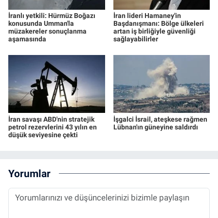
İranlı yetkili: Hürmüz Boğazı
İran lideri Hamaney'in
konusunda Umman'la
Başdanışmanı: Bölge ülkeleri
müzakereler sonuçlanma
artan iş birliğiyle güvenliği
aşamasında
sağlayabilirler
İran savaşı ABD'nin stratejik
İşgalci İsrail, ateşkese rağmen
petrol rezervlerini 43 yılın en
Lübnan'ın güneyine saldırdı
düşük seviyesine çekti
Yorumlar