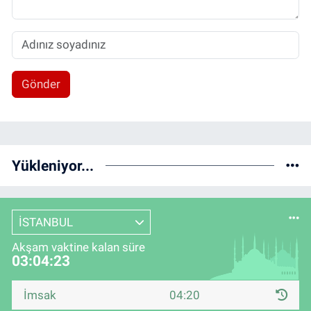
Gönder
Yükleniyor...
İSTANBUL
Akşam vaktine kalan süre
03:04:23
İmsak
04:20