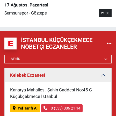
17 Ağustos, Pazartesi
Samsunspor - Göztepe
21:30
İSTANBUL KÜÇÜKÇEKMECE
NÖBETÇI ECZANELER
Kelebek Eczanesi
Kanarya Mahallesi, Şahin Caddesi No:45 C
Küçükçekmece İstanbul
Yol Tarifi Al
0 (533) 306 21 14