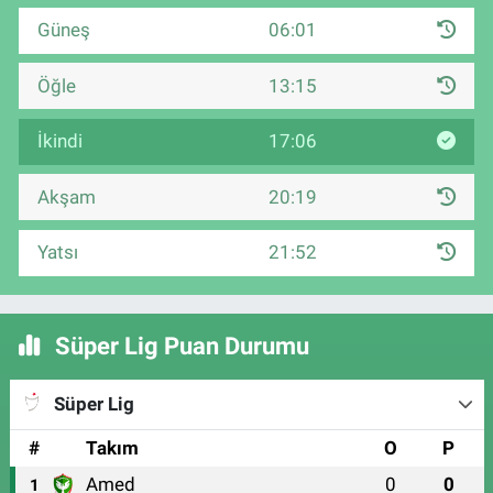
Güneş
06:01
Öğle
13:15
İkindi
17:06
Akşam
20:19
Yatsı
21:52
Süper Lig Puan Durumu
Süper Lig
#
Takım
O
P
Amed
0
0
1