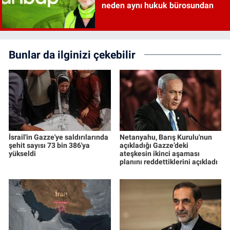
neden aynı hukuk bürosundan
Bunlar da ilginizi çekebilir
İsrail'in Gazze'ye saldırılarında
Netanyahu, Barış Kurulu'nun
şehit sayısı 73 bin 386'ya
açıkladığı Gazze’deki
yükseldi
ateşkesin ikinci aşaması
planını reddettiklerini açıkladı