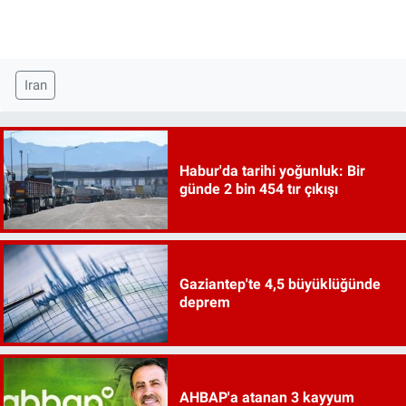
Iran
Habur'da tarihi yoğunluk: Bir
günde 2 bin 454 tır çıkışı
Gaziantep'te 4,5 büyüklüğünde
deprem
AHBAP'a atanan 3 kayyum