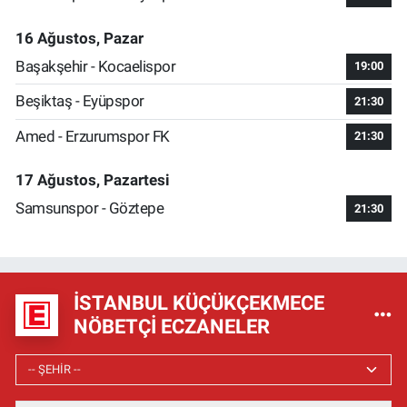
16 Ağustos, Pazar
Başakşehir - Kocaelispor
19:00
Beşiktaş - Eyüpspor
21:30
Amed - Erzurumspor FK
21:30
17 Ağustos, Pazartesi
Samsunspor - Göztepe
21:30
İSTANBUL KÜÇÜKÇEKMECE
NÖBETÇI ECZANELER