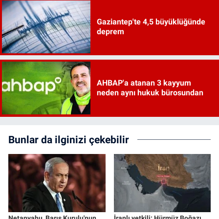
Gaziantep'te 4,5 büyüklüğünde
deprem
AHBAP'a atanan 3 kayyum
neden aynı hukuk bürosundan
Bunlar da ilginizi çekebilir
Netanyahu, Barış Kurulu'nun
İranlı yetkili: Hürmüz Boğazı