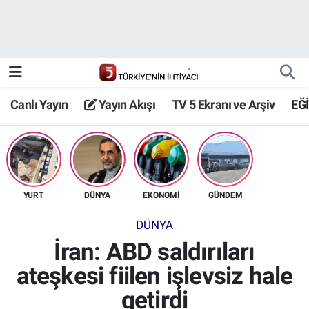
Canlı Yayın
Yayın Akışı
Canlı Yayın
Yayın Akışı
TV 5 Ekranı ve Arşiv
EĞ
TV 5 Ekranı ve Arşiv
YURT
DÜNYA
EKONOMİ
GÜNDEM
DÜNYA
İran: ABD saldırıları
ateşkesi fiilen işlevsiz hale
getirdi