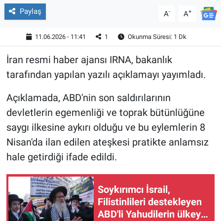
Paylaş
-
+
A
A
11.06.2026 - 11:41
1
Okunma Süresi: 1 Dk
İran resmi haber ajansı IRNA, bakanlık
tarafından yapılan yazılı açıklamayı yayımladı.
Açıklamada, ABD'nin son saldırılarının
devletlerin egemenliği ve toprak bütünlüğüne
saygı ilkesine aykırı olduğu ve bu eylemlerin 8
Nisan'da ilan edilen ateşkesi pratikte anlamsız
hale getirdiği ifade edildi.
Soykırımcı İsrail,
Filistinlileri destekleyen
ABD'li Yahudilerin ülkeye