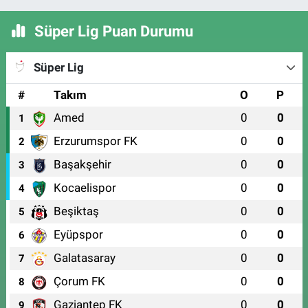
Süper Lig Puan Durumu
Süper Lig
#
Takım
O
P
Amed
0
0
1
Erzurumspor FK
0
0
2
Başakşehir
0
0
3
Kocaelispor
0
0
4
Beşiktaş
0
0
5
Eyüpspor
0
0
6
Galatasaray
0
0
7
Çorum FK
0
0
8
Gaziantep FK
0
0
9