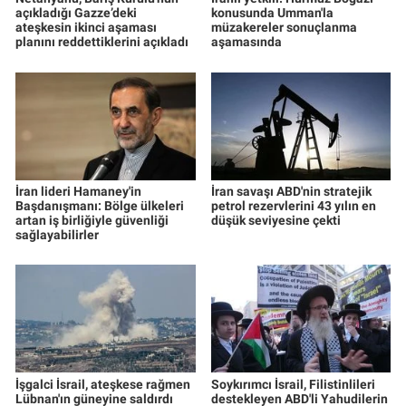
açıkladığı Gazze’deki
konusunda Umman'la
ateşkesin ikinci aşaması
müzakereler sonuçlanma
planını reddettiklerini açıkladı
aşamasında
İran lideri Hamaney'in
İran savaşı ABD'nin stratejik
Başdanışmanı: Bölge ülkeleri
petrol rezervlerini 43 yılın en
artan iş birliğiyle güvenliği
düşük seviyesine çekti
sağlayabilirler
İşgalci İsrail, ateşkese rağmen
Soykırımcı İsrail, Filistinlileri
Lübnan'ın güneyine saldırdı
destekleyen ABD'li Yahudilerin