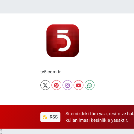
tv5.com.tr
Sitemizdeki tüm yazı, resim ve hab
RSS
kullanılması kesinlikle yasaktır.