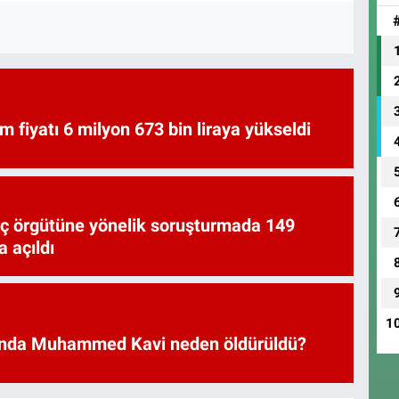
am fiyatı 6 milyon 673 bin liraya yükseldi
uç örgütüne yönelik soruşturmada 149
 açıldı
1
nda Muhammed Kavi neden öldürüldü?