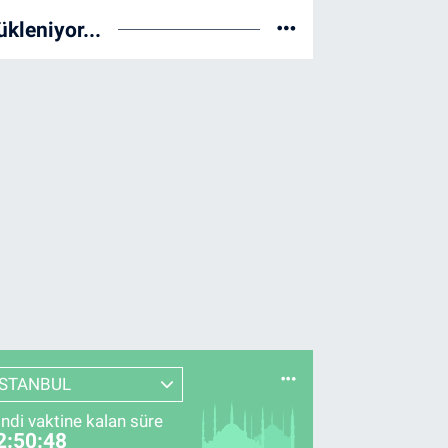
ükleniyor...
İSTANBUL
indi vaktine kalan süre
2:50:47