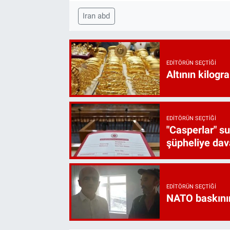
Iran abd
EDITÖRÜN SEÇTIĞI
Altının kilogr
EDITÖRÜN SEÇTIĞI
"Casperlar" s
şüpheliye dava
EDITÖRÜN SEÇTIĞI
NATO baskını