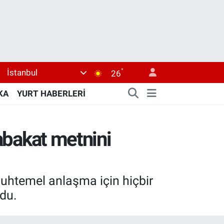
°
İstanbul
26
KA
YURT HABERLERİ
tabakat metnini
muhtemel anlaşma için hiçbir
du.