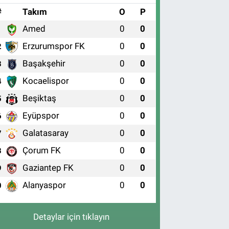
#
Takım
O
P
Amed
0
0
1
Erzurumspor FK
0
0
2
Başakşehir
0
0
3
Kocaelispor
0
0
4
Beşiktaş
0
0
5
Eyüpspor
0
0
6
Galatasaray
0
0
7
Çorum FK
0
0
8
Gaziantep FK
0
0
9
Alanyaspor
0
0
0
Detaylar için tıklayın