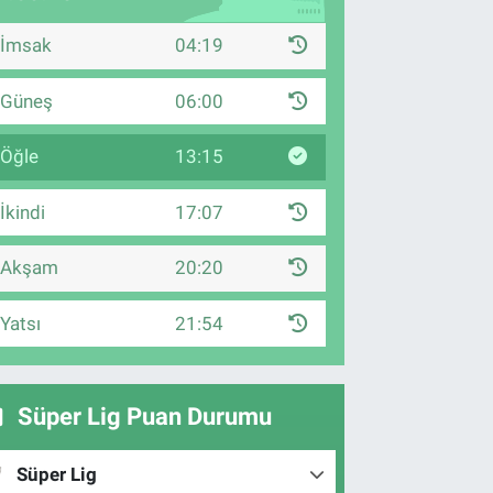
İmsak
04:19
Güneş
06:00
Öğle
13:15
İkindi
17:07
Akşam
20:20
Yatsı
21:54
Süper Lig Puan Durumu
Süper Lig