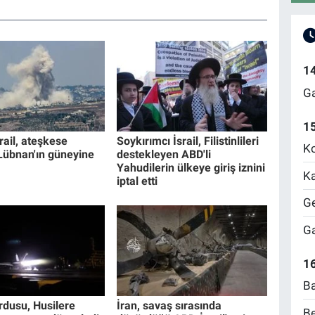
1
Ga
1
srail, ateşkese
Soykırımcı İsrail, Filistinlileri
Ko
übnan'ın güneyine
destekleyen ABD'li
Yahudilerin ülkeye giriş iznini
Ka
iptal etti
Ge
Ga
16
Ba
dusu, Husilere
İran, savaş sırasında
Be