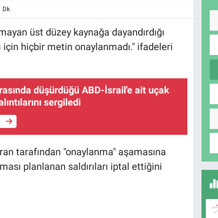
1 Dk
nmayan üst düzey kaynağa dayandırdığı
için hiçbir metin onaylanmadı." ifadeleri
ırasında düşürdüğü ABD-İsrail'e ait uçak
alıntılarını sergiledi
e
ran tarafından "onaylanma" aşamasına
ası planlanan saldırıları iptal ettiğini