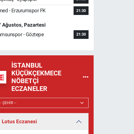
ed - Erzurumspor FK
21:30
 Ağustos, Pazartesi
msunspor - Göztepe
21:30
İSTANBUL
KÜÇÜKÇEKMECE
NÖBETÇI
ECZANELER
Lotus Eczanesi