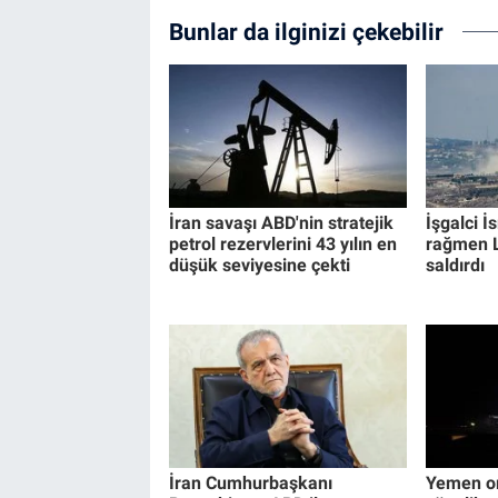
Bunlar da ilginizi çekebilir
İran savaşı ABD'nin stratejik
İşgalci İ
petrol rezervlerini 43 yılın en
rağmen L
düşük seviyesine çekti
saldırdı
İran Cumhurbaşkanı
Yemen or