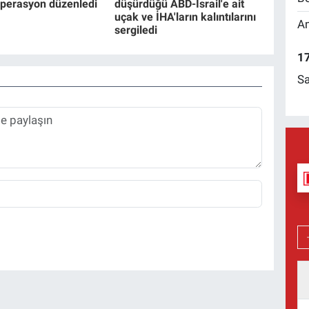
operasyon düzenledi
düşürdüğü ABD-İsrail'e ait
uçak ve İHA'ların kalıntılarını
Am
sergiledi
17
Sa