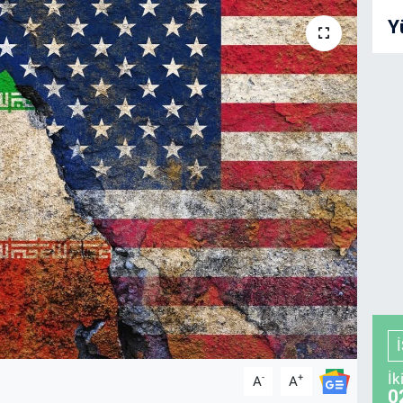
Y
İk
-
+
A
A
0