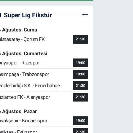
Süper Lig Fikstür
4 Ağustos, Cuma
latasaray - Çorum FK
21:30
5 Ağustos, Cumartesi
nyaspor - Rizespor
19:00
sımpaşa - Trabzonspor
19:00
nçlerbirliği S.K. - Fenerbahçe
21:30
ziantep FK - Alanyaspor
21:30
 Ağustos, Pazar
şakşehir - Kocaelispor
19:00
şiktaş - Eyüpspor
21:30