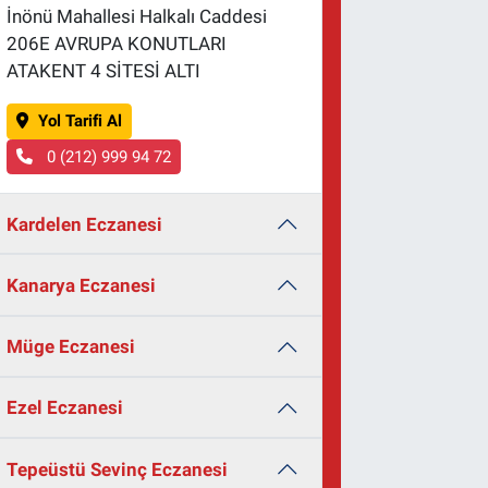
İnönü Mahallesi Halkalı Caddesi
206E AVRUPA KONUTLARI
ATAKENT 4 SİTESİ ALTI
Yol Tarifi Al
0 (212) 999 94 72
Kardelen Eczanesi
Kanarya Eczanesi
Müge Eczanesi
Ezel Eczanesi
Tepeüstü Sevinç Eczanesi