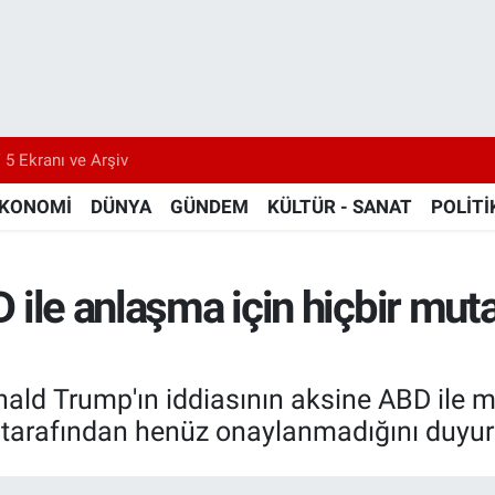
 5 Ekranı ve Arşiv
KONOMİ
DÜNYA
GÜNDEM
KÜLTÜR - SANAT
POLİTİ
BD ile anlaşma için hiçbir mu
nald Trump'ın iddiasının aksine ABD ile 
tarafından henüz onaylanmadığını duyur