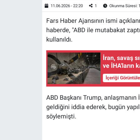
11.06.2026 - 22:20
1
Okunma Süresi: 
Fars Haber Ajansının ismi açıkla
haberde, "ABD ile mutabakat zaptı 
kullanıldı.
İran, savaş s
ve İHA'ların k
İçeriği Görüntül
ABD Başkanı Trump, anlaşmanın İ
geldiğini iddia ederek, bugün yapılm
söylemişti.