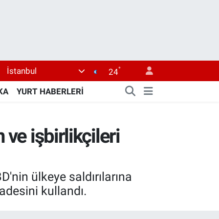
°
İstanbul
24
KA
YURT HABERLERİ
ve işbirlikçileri
'nin ülkeye saldırılarına
fadesini kullandı.