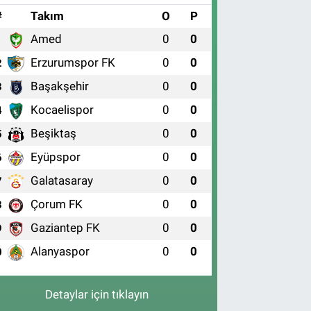
#
Takım
O
P
Amed
0
0
1
Erzurumspor FK
0
0
2
Başakşehir
0
0
3
Kocaelispor
0
0
4
Beşiktaş
0
0
5
Eyüpspor
0
0
6
Galatasaray
0
0
7
Çorum FK
0
0
8
Gaziantep FK
0
0
9
Alanyaspor
0
0
0
Detaylar için tıklayın