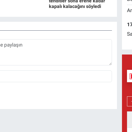
tehditler sona erene kadar
kapalı kalacağını söyledi
Am
17
Sa