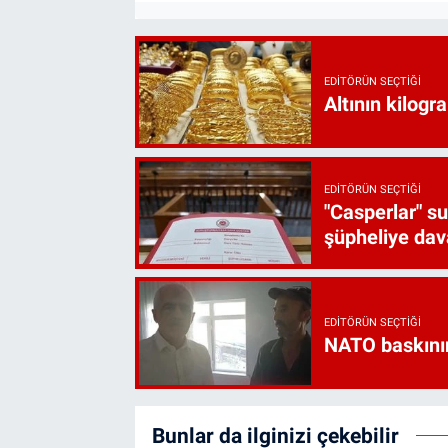
EDITÖRÜN SEÇTIĞI
Altının kilogr
EDITÖRÜN SEÇTIĞI
"Casperlar" s
şüpheliye dava
EDITÖRÜN SEÇTIĞI
NATO baskını
Bunlar da ilginizi çekebilir