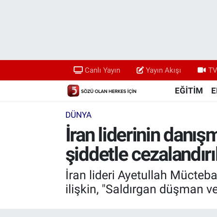
Canlı Yayın
Yayın Akışı
Canlı Yayın
Yayın Akışı
TV
TV 5 Ekranı ve Arşiv
EĞİTİM
E
DÜNYA
İran liderinin danış
şiddetle cezalandırı
İran lideri Ayetullah Mücteb
ilişkin, "Saldırgan düşman ve 