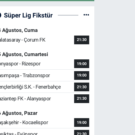
Süper Lig Fikstür
4 Ağustos, Cuma
latasaray - Çorum FK
21:30
5 Ağustos, Cumartesi
nyaspor - Rizespor
19:00
sımpaşa - Trabzonspor
19:00
nçlerbirliği S.K. - Fenerbahçe
21:30
ziantep FK - Alanyaspor
21:30
 Ağustos, Pazar
şakşehir - Kocaelispor
19:00
şiktaş - Eyüpspor
21:30