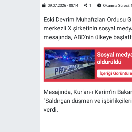
09.07.2026 - 08:14
1
Okunma Süresi: 
Eski Devrim Muhafızları Ordusu 
merkezli X şirketinin sosyal med
mesajında, ABD'nin ülkeye başlattığı
Sosyal medya
öldürüldü
İçeriği Görüntül
Mesajında, Kur'an-ı Kerim'in Bakara
"Saldırgan düşman ve işbirlikçileri
verdi.