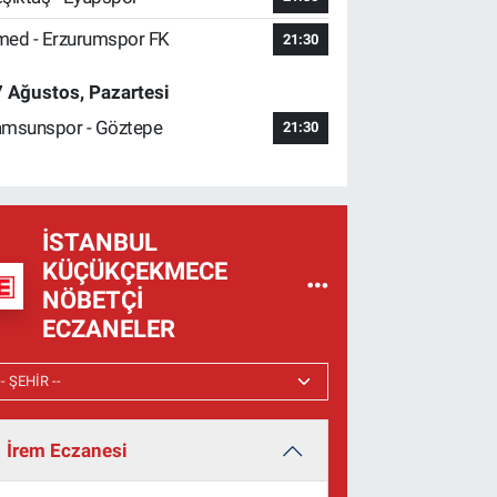
ed - Erzurumspor FK
21:30
 Ağustos, Pazartesi
msunspor - Göztepe
21:30
İSTANBUL
KÜÇÜKÇEKMECE
NÖBETÇI
ECZANELER
İrem Eczanesi