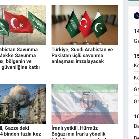
1
Ga
rabistan Savunma
Türkiye, Suudi Arabistan ve
 Mekke Savunma
Pakistan üçlü savunma
1
ı, bölgenin ve
anlaşması imzalayacak
Ko
 güvenliğine katkı
Ka
Ge
Ga
16
Ba
ail, Gazze'deki
İranlı yetkili, Hürmüz
 4 binden fazla kez
Boğazı'nın İran'a yönelik
Be