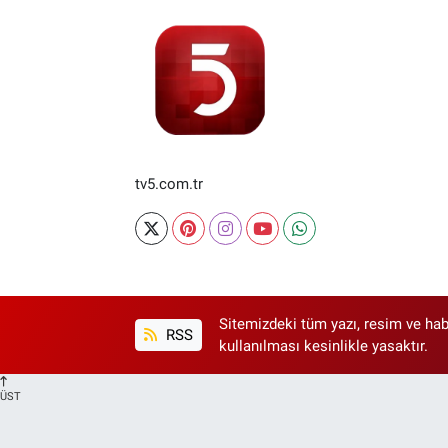
tv5.com.tr
Sitemizdeki tüm yazı, resim ve hab
RSS
kullanılması kesinlikle yasaktır.
ÜST