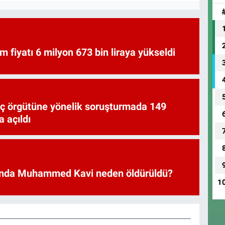
am fiyatı 6 milyon 673 bin liraya yükseldi
uç örgütüne yönelik soruşturmada 149
 açıldı
nda Muhammed Kavi neden öldürüldü?
1