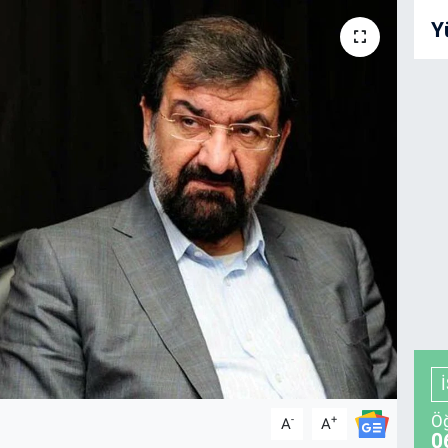
Y
Öğ
-
+
A
A
0