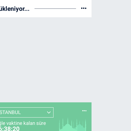
ükleniyor...
İSTANBUL
le vaktine kalan süre
6:38:19