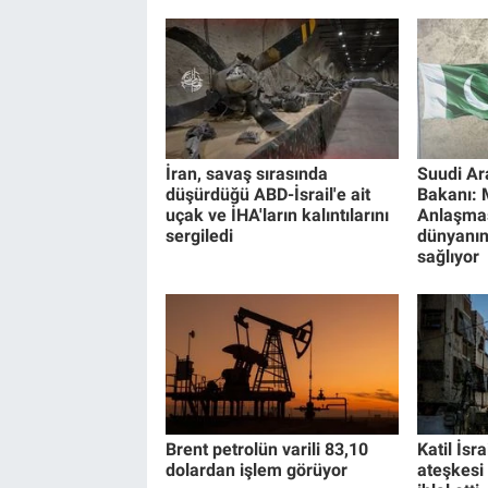
İran, savaş sırasında
Suudi A
düşürdüğü ABD-İsrail'e ait
Bakanı:
uçak ve İHA'ların kalıntılarını
Anlaşmas
sergiledi
dünyanın
sağlıyor
Brent petrolün varili 83,10
Katil İsr
dolardan işlem görüyor
ateşkesi