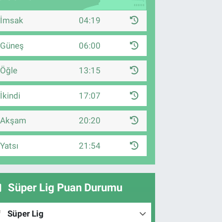
İmsak
04:19
Güneş
06:00
Öğle
13:15
İkindi
17:07
Akşam
20:20
Yatsı
21:54
Süper Lig Puan Durumu
Süper Lig