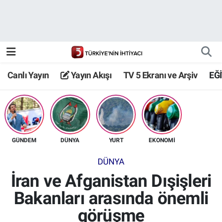
Canlı Yayın
Yayın Akışı
Canlı Yayın
Yayın Akışı
TV 5 Ekranı ve Arşiv
EĞ
TV 5 Ekranı ve Arşiv
GÜNDEM
DÜNYA
YURT
EKONOMİ
DÜNYA
İran ve Afganistan Dışişleri
Bakanları arasında önemli
görüşme