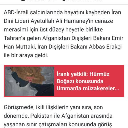
ABD-İsrail saldırılarında hayatını kaybeden İran
Dini Lideri Ayetullah Ali Hamaney'in cenaze
merasimi için üst düzey heyetle birlikte
Tahran’a gelen Afganistan Dışişleri Bakanı Emir
Han Muttaki, İran Dışişleri Bakanı Abbas Erakçi
ile bir araya geldi.
İranlı yetkili: Hürmüz
Boğazı konusunda
Umman'la müzakereler
sonuçlanma aşamasında
Görüşmede, ikili ilişkilerin yanı sıra, son
dönemde, Pakistan ile Afganistan arasında
yaşanan sınır çatışmaları konusunda görüş