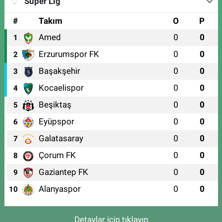
Süper Lig
#
Takım
O
P
Amed
0
0
1
Erzurumspor FK
0
0
2
Başakşehir
0
0
3
Kocaelispor
0
0
4
Beşiktaş
0
0
5
Eyüpspor
0
0
6
Galatasaray
0
0
7
Çorum FK
0
0
8
Gaziantep FK
0
0
9
Alanyaspor
0
0
10
Detaylar için tıklayın