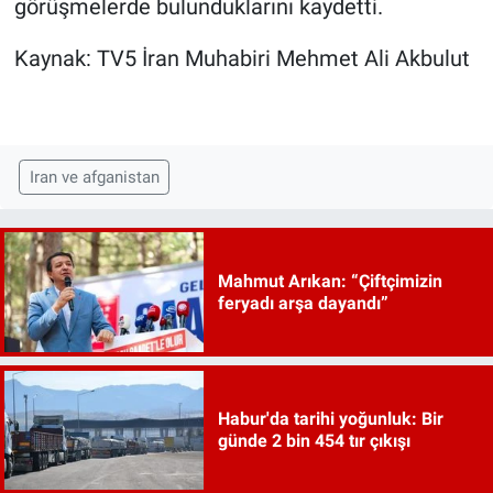
görüşmelerde bulunduklarını kaydetti.
Kaynak: TV5 İran Muhabiri Mehmet Ali Akbulut
Iran ve afganistan
Mahmut Arıkan: “Çiftçimizin
feryadı arşa dayandı”
Habur'da tarihi yoğunluk: Bir
günde 2 bin 454 tır çıkışı