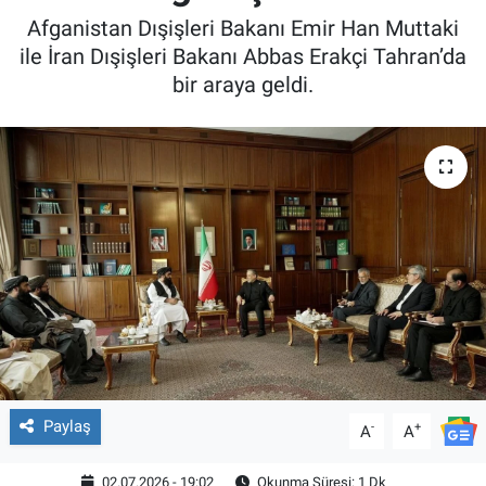
Afganistan Dışişleri Bakanı Emir Han Muttaki
ile İran Dışişleri Bakanı Abbas Erakçi Tahran’da
bir araya geldi.
Paylaş
-
+
A
A
02.07.2026 - 19:02
Okunma Süresi: 1 Dk