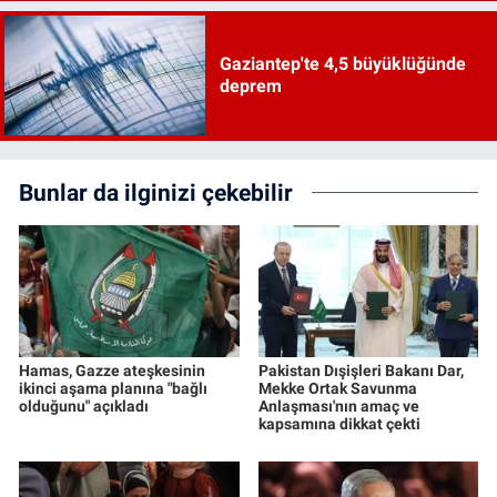
Gaziantep'te 4,5 büyüklüğünde
deprem
Bunlar da ilginizi çekebilir
Hamas, Gazze ateşkesinin
Pakistan Dışişleri Bakanı Dar,
ikinci aşama planına "bağlı
Mekke Ortak Savunma
olduğunu" açıkladı
Anlaşması'nın amaç ve
kapsamına dikkat çekti