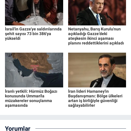
İsrail'in Gazze'ye saldırılarında
Netanyahu, Barış Kurulu'nun
şehit sayısı 73 bin 386'ya
açıkladığı Gazze’deki
yükseldi
ateşkesin ikinci aşaması
planını reddettiklerini açıkladı
İranlı yetkili: Hürmüz Boğazı
İran lideri Hamaney'in
konusunda Umman'la
Başdanışmanı: Bölge ülkeleri
müzakereler sonuçlanma
artan iş birliğiyle güvenliği
aşamasında
sağlayabilirler
Yorumlar