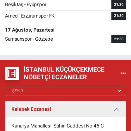
Beşiktaş - Eyüpspor
21:30
Amed - Erzurumspor FK
21:30
17 Ağustos, Pazartesi
Samsunspor - Göztepe
21:30
İSTANBUL KÜÇÜKÇEKMECE
NÖBETÇI ECZANELER
Kelebek Eczanesi
Kanarya Mahallesi, Şahin Caddesi No:45 C