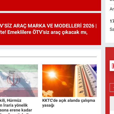
Am
17
V’SİZ ARAÇ MARKA VE MODELLERİ 2026 |
Sa
te! Emeklilere ÖTV’siz araç çıkacak mı,
tkili, Hürmüz
KKTC'de açık alanda çalışma
n İran'a yönelik
yasağı
r sona erene kadar