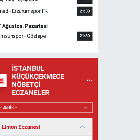
ed - Erzurumspor FK
21:30
 Ağustos, Pazartesi
msunspor - Göztepe
21:30
İSTANBUL
KÜÇÜKÇEKMECE
NÖBETÇI
ECZANELER
Limon Eczanesi