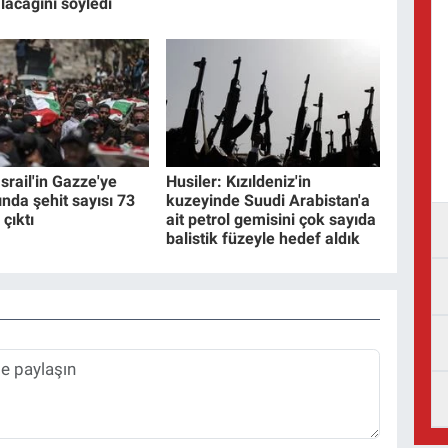
lacağını söyledi
İsrail'in Gazze'ye
Husiler: Kızıldeniz'in
rında şehit sayısı 73
kuzeyinde Suudi Arabistan'a
 çıktı
ait petrol gemisini çok sayıda
balistik füzeyle hedef aldık