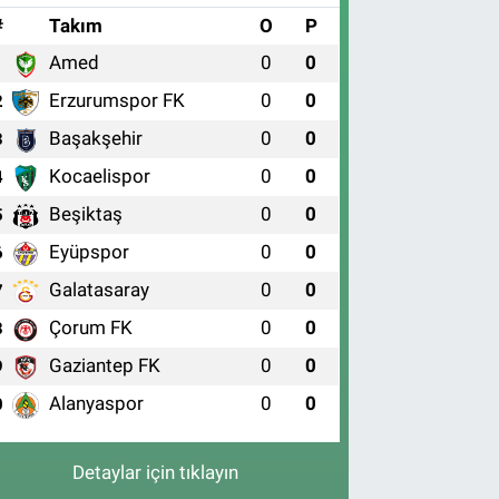
#
Takım
O
P
Amed
0
0
1
Erzurumspor FK
0
0
2
Başakşehir
0
0
3
Kocaelispor
0
0
4
Beşiktaş
0
0
5
Eyüpspor
0
0
6
Galatasaray
0
0
7
Çorum FK
0
0
8
Gaziantep FK
0
0
9
Alanyaspor
0
0
0
Detaylar için tıklayın