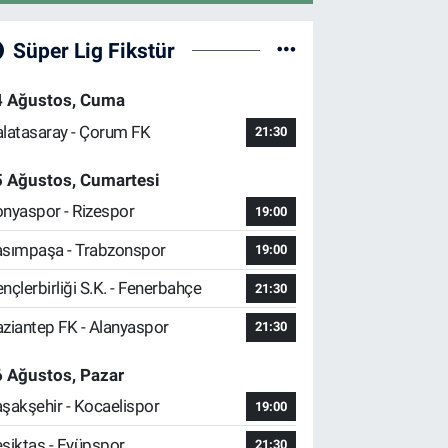
Süper Lig Fikstür
4 Ağustos, Cuma
latasaray - Çorum FK
21:30
5 Ağustos, Cumartesi
nyaspor - Rizespor
19:00
sımpaşa - Trabzonspor
19:00
nçlerbirliği S.K. - Fenerbahçe
21:30
ziantep FK - Alanyaspor
21:30
 Ağustos, Pazar
şakşehir - Kocaelispor
19:00
şiktaş - Eyüpspor
21:30