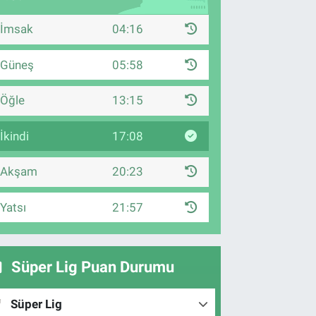
İmsak
04:16
Güneş
05:58
Öğle
13:15
İkindi
17:08
Akşam
20:23
Yatsı
21:57
Süper Lig Puan Durumu
Süper Lig