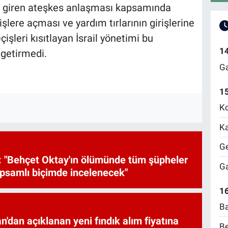
üğe giren ateşkes anlaşması kapsamında
işlere açması ve yardım tırlarının girişlerine
şleri kısıtlayan İsrail yönetimi bu
1
getirmedi.
Ga
1
Ko
Ka
Ge
 "Behçet Oktay'ın ölümünde tüm şüpheler
Ga
psamlı biçimde incelenecek"
16
Ba
'dan açıklanan yeni fındık alım fiyatına
Be