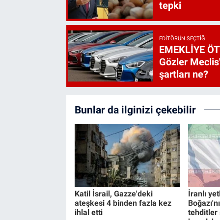
tepki
EDITÖRÜN SEÇTIĞI
EMEKLİYE ÖT
Gözler Meclis'
şartları ne?
Bunlar da ilginizi çekebilir
Katil İsrail, Gazze'deki
İranlı ye
ateşkesi 4 binden fazla kez
Boğazı'nı
ihlal etti
tehditle