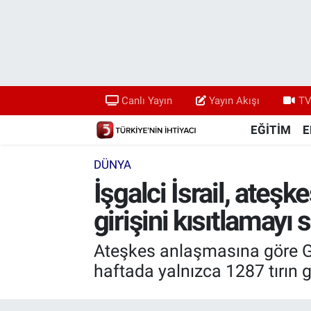
Canlı Yayın
Yayın Akışı
Canlı Yayın
Yayın Akışı
TV
TV 5 Ekranı ve Arşiv
EĞİTİM
E
DÜNYA
İşgalci İsrail, ateş
girişini kısıtlamayı
Ateşkes anlaşmasına göre Gaz
haftada yalnızca 1287 tırın gi