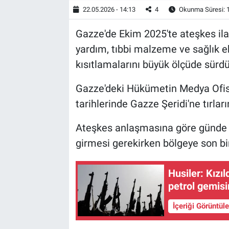
22.05.2026 - 14:13
4
Okunma Süresi: 
Gazze'de Ekim 2025'te ateşkes ila
yardım, tıbbi malzeme ve sağlık ek
kısıtlamalarını büyük ölçüde sürdü
Gazze'deki Hükümetin Medya Ofis
tarihlerinde Gazze Şeridi'ne tırların
Ateşkes anlaşmasına göre günde 60
girmesi gerekirken bölgeye son bir
Husiler: Kızı
petrol gemisi
İçeriği Görüntül