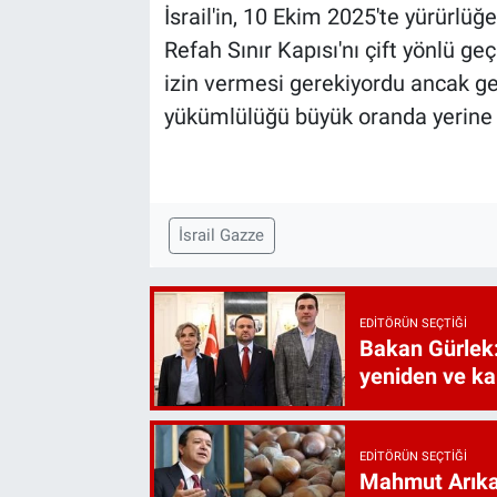
İsrail'in, 10 Ekim 2025'te yürürl
Refah Sınır Kapısı'nı çift yönlü geç
izin vermesi gerekiyordu ancak geçi
yükümlülüğü büyük oranda yerine 
İsrail Gazze
EDITÖRÜN SEÇTIĞI
Bakan Gürlek:
yeniden ve ka
EDITÖRÜN SEÇTIĞI
Mahmut Arıkan