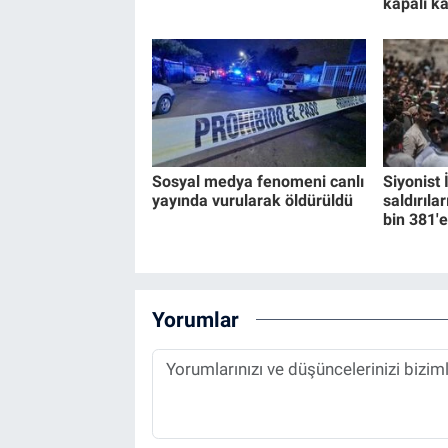
kapalı ka
Sosyal medya fenomeni canlı
Siyonist 
yayında vurularak öldürüldü
saldırıla
bin 381'e
Yorumlar