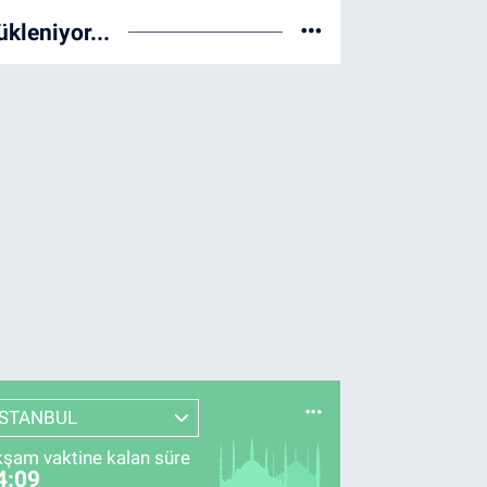
ükleniyor...
İSTANBUL
şam vaktine kalan süre
4:08