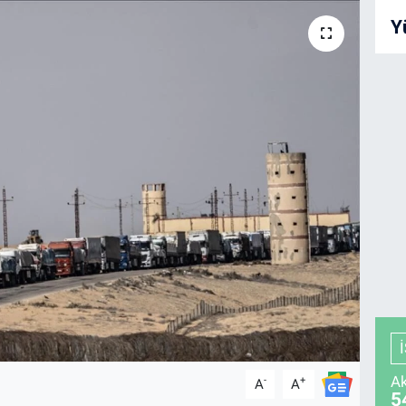
Y
Ak
-
+
A
A
5