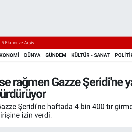
 5 Ekranı ve Arşiv
KONOMİ
DÜNYA
GÜNDEM
KÜLTÜR - SANAT
POLİTİ
kese rağmen Gazze Şeridi'ne ya
 sürdürüyor
ze Şeridi'ne haftada 4 bin 400 tır girmesi
rişine izin verdi.