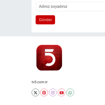
Gönder
tv5.com.tr