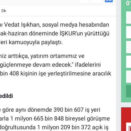
0
1 Dk
ı Vedat Işıkhan, sosyal medya hesabından
 ocak-haziran döneminde İŞKUR'un yürüttüğü
leri kamuoyuyla paylaştı.
iz arttıkça, yatırım ortamımız ve
güçlenmeye devam edecek." ifadelerini
 bin 408 kişinin işe yerleştirilmesine aracılık
edildi
re göre aynı dönemde 390 bin 607 iş yeri
nlarla 1 milyon 665 bin 848 bireysel görüşme
ı doğrultusunda 1 milyon 209 bin 372 açık iş