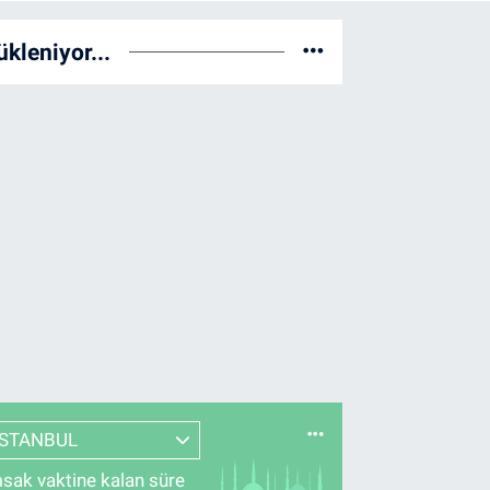
ükleniyor...
İSTANBUL
sak vaktine kalan süre