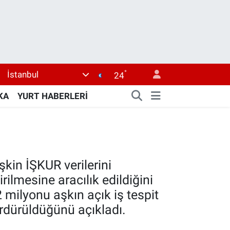
°
İstanbul
24
KA
YURT HABERLERİ
şkin İŞKUR verilerini
ilmesine aracılık edildiğini
,2 milyonu aşkın açık iş tespit
ürdürüldüğünü açıkladı.