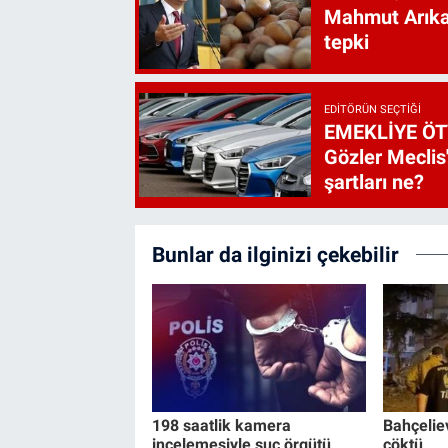
Mahmut Arıkan
tepki
EDITÖRÜN SEÇTIĞI
EMEKLİYE ÖT
Gözler Meclis'
şartları ne?
Bunlar da ilginizi çekebilir
198 saatlik kamera
Bahçeliev
incelemesiyle suç örgütü
çöktü