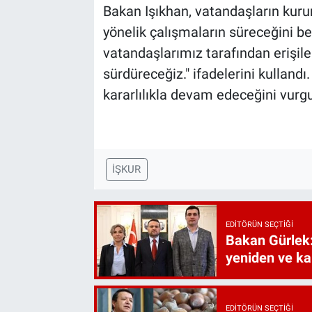
Bakan Işıkhan, vatandaşların kuru
yönelik çalışmaların süreceğini be
vatandaşlarımız tarafından erişileb
sürdüreceğiz." ifadelerini kullandı
kararlılıkla devam edeceğini vurgu
İŞKUR
EDITÖRÜN SEÇTIĞI
Bakan Gürlek:
yeniden ve ka
EDITÖRÜN SEÇTIĞI