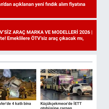
'dan açıklanan yeni fındık alım fiyatına
V’SİZ ARAÇ MARKA VE MODELLERİ 2026 |
te! Emeklilere ÖTV’siz araç çıkacak mı,
ler'de 4 katlı bina
Küçükçekmece'de İETT
otobüsüne çarpan