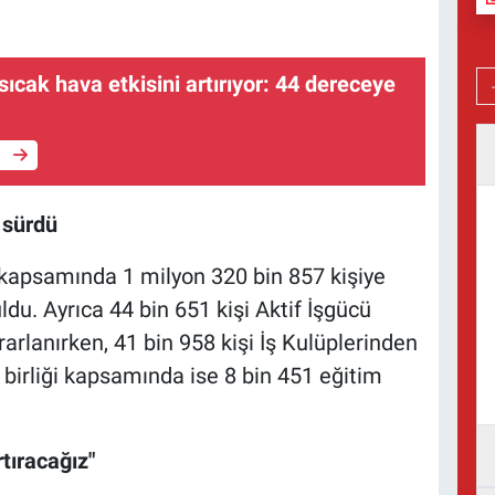
sıcak hava etkisini artırıyor: 44 dereceye
e
 sürdü
 kapsamında 1 milyon 320 bin 857 kişiye
du. Ayrıca 44 bin 651 kişi Aktif İşgücü
rlanırken, 41 bin 958 kişi İş Kulüplerinden
ş birliği kapsamında ise 8 bin 451 eğitim
rtıracağız"