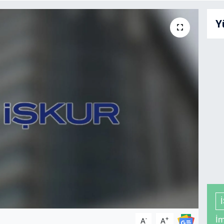
Y
İm
-
+
A
A