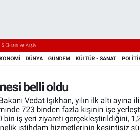
 5 Ekranı ve Arşiv
KONOMİ
DÜNYA
GÜNDEM
KÜLTÜR - SANAT
POLİTİ
nesi belli oldu
anı Vedat Işıkhan, yılın ilk altı ayına ili
nde 723 binden fazla kişinin işe yerleştir
bin iş yeri ziyareti gerçekleştirildiğini, 1
önelik istihdam hizmetlerinin kesintisiz s