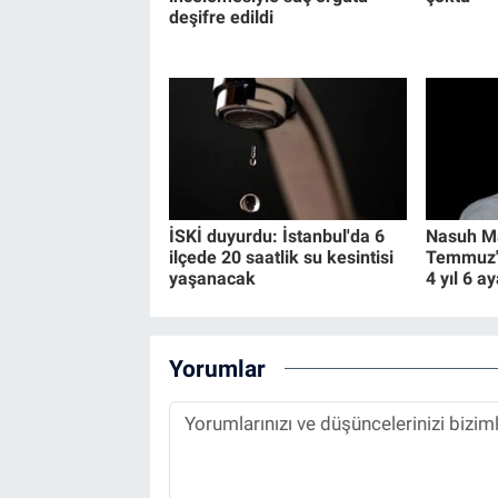
deşifre edildi
İSKİ duyurdu: İstanbul'da 6
Nasuh Ma
ilçede 20 saatlik su kesintisi
Temmuz" 
yaşanacak
4 yıl 6 a
Yorumlar