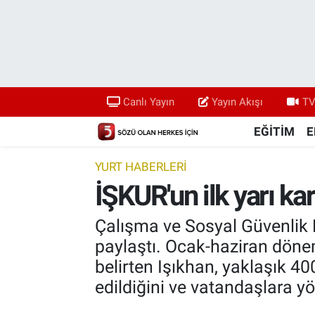
Canlı Yayın
Yayın Akışı
Canlı Yayın
Yayın Akışı
TV
TV 5 Ekranı ve Arşiv
EĞİTİM
E
YURT HABERLERİ
İŞKUR'un ilk yarı kar
Çalışma ve Sosyal Güvenlik Bak
paylaştı. Ocak-haziran dönemi
belirten Işıkhan, yaklaşık 400 
edildiğini ve vatandaşlara y