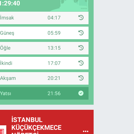
1:29:39
İmsak
04:17
Güneş
05:59
Öğle
13:15
İkindi
17:07
Akşam
20:21
Yatsı
21:56
İSTANBUL
KÜÇÜKÇEKMECE