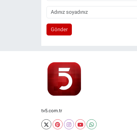
Gönder
tv5.com.tr