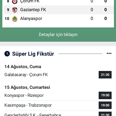
Çorum FK
0
0
8
Gaziantep FK
0
0
9
Alanyaspor
0
0
10
Detaylar için tıklayın
Süper Lig Fikstür
14 Ağustos, Cuma
Galatasaray - Çorum FK
21:30
15 Ağustos, Cumartesi
Konyaspor - Rizespor
19:00
Kasımpaşa - Trabzonspor
19:00
Gençlerbirliği S.K. - Fenerbahçe
21:30