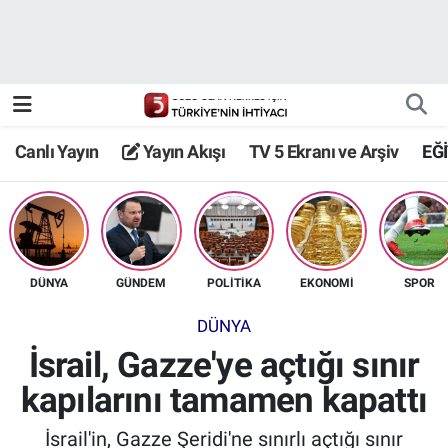
Canlı Yayın
Yayın Akışı
Canlı Yayın
Yayın Akışı
TV 5 Ekranı ve Arşiv
EĞ
TV 5 Ekranı ve Arşiv
DÜNYA
GÜNDEM
POLİTİKA
EKONOMİ
SPOR
DÜNYA
İsrail, Gazze'ye açtığı sınır
kapılarını tamamen kapattı
İsrail'in, Gazze Şeridi'ne sınırlı açtığı sınır