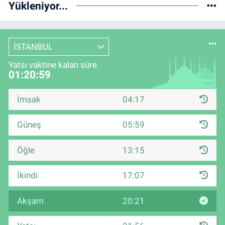
Yükleniyor...
İSTANBUL
Yatsı vaktine kalan süre
01:20:59
İmsak
04:17
Güneş
05:59
Öğle
13:15
İkindi
17:07
Akşam
20:21