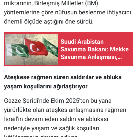
miktarının, Birleşmiş Milletler (BM)
yöntemlerine göre nüfusun beslenme ihtiyacını
önemli ölçüde aştığını öne sürdü.
Suudi Arabistan
Savunma Bakanı: Mekke
Savunma Anlaşması,
bölgenin ve dünyanın
güvenliğine katkı
Ateşkese rağmen süren saldırılar ve abluka
sağlıyor
yaşam koşullarını ağırlaştırıyor
Gazze Şeridi'nde Ekim 2025'ten bu yana
yürürlükte olan ateşkes anlaşmasına rağmen
İsrail'in devam eden saldırı ve ablukası
nedeniyle yaşam ve sağlık koşulları