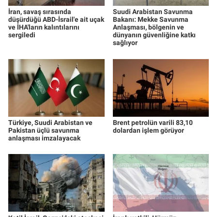
İran, savaş sırasında
Suudi Arabistan Savunma
düşürdüğü ABD-İsrail'e ait uçak
Bakanı: Mekke Savunma
ve İHA'ların kalıntılarını
Anlaşması, bölgenin ve
sergiledi
dünyanın güvenliğine katkı
sağlıyor
Türkiye, Suudi Arabistan ve
Brent petrolün varili 83,10
Pakistan üçlü savunma
dolardan işlem görüyor
anlaşması imzalayacak