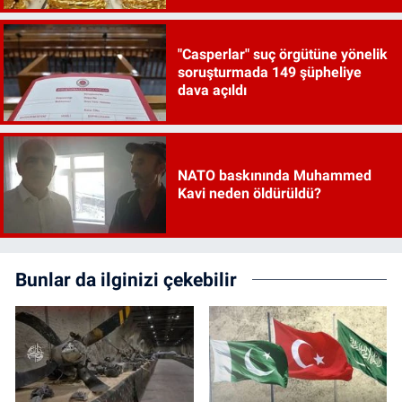
"Casperlar" suç örgütüne yönelik
soruşturmada 149 şüpheliye
dava açıldı
NATO baskınında Muhammed
Kavi neden öldürüldü?
Bunlar da ilginizi çekebilir