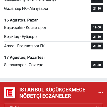
Gaziantep FK - Alanyaspor
21:30
16 Ağustos, Pazar
Başakşehir - Kocaelispor
19:00
Beşiktaş - Eyüpspor
21:30
Amed - Erzurumspor FK
21:30
17 Ağustos, Pazartesi
Samsunspor - Göztepe
21:30
İSTANBUL KÜÇÜKÇEKMECE
NÖBETÇI ECZANELER