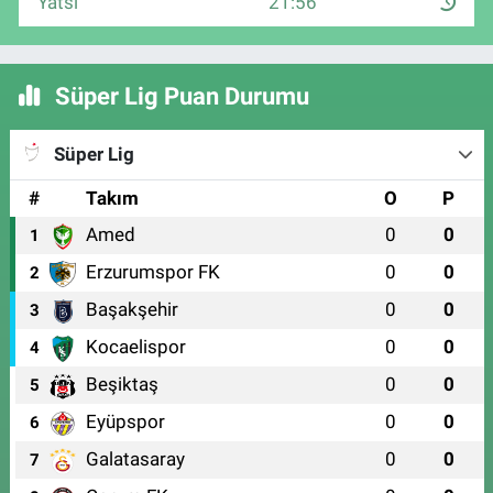
Yatsı
21:56
Süper Lig Puan Durumu
Süper Lig
#
Takım
O
P
Amed
0
0
1
Erzurumspor FK
0
0
2
Başakşehir
0
0
3
Kocaelispor
0
0
4
Beşiktaş
0
0
5
Eyüpspor
0
0
6
Galatasaray
0
0
7