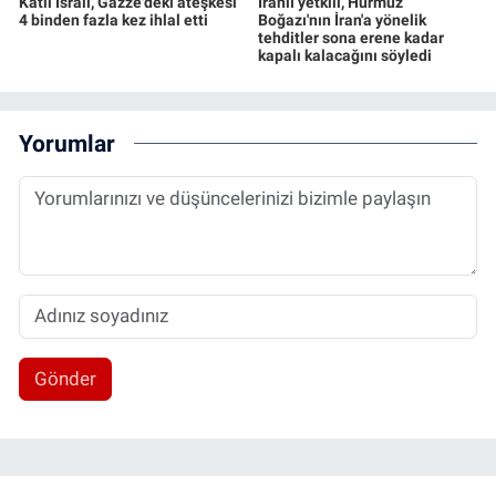
Katil İsrail, Gazze'deki ateşkesi
İranlı yetkili, Hürmüz
4 binden fazla kez ihlal etti
Boğazı'nın İran'a yönelik
tehditler sona erene kadar
kapalı kalacağını söyledi
Yorumlar
Gönder