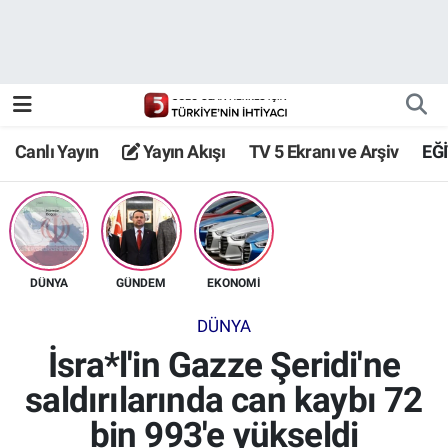
Canlı Yayın
Yayın Akışı
Canlı Yayın
Yayın Akışı
TV 5 Ekranı ve Arşiv
EĞ
TV 5 Ekranı ve Arşiv
DÜNYA
GÜNDEM
EKONOMİ
DÜNYA
İsra*l'in Gazze Şeridi'ne
saldırılarında can kaybı 72
bin 993'e yükseldi