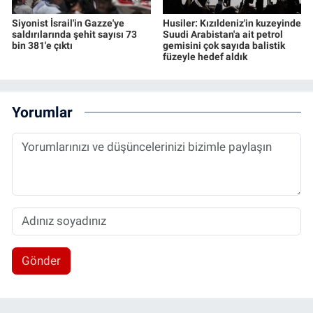
Siyonist İsrail'in Gazze'ye
Husiler: Kızıldeniz'in kuzeyinde
saldırılarında şehit sayısı 73
Suudi Arabistan'a ait petrol
bin 381'e çıktı
gemisini çok sayıda balistik
füzeyle hedef aldık
Yorumlar
Gönder