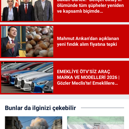
ölümünde tüm şüpheler yeniden
ve kapsamlı biçimde
incelenecek"
Mahmut Arıkan'dan açıklanan
yeni fındık alım fiyatına tepki
EMEKLİYE ÖTV’SİZ ARAÇ
MARKA VE MODELLERİ 2026 |
Gözler Meclis'te! Emeklilere
ÖTV’siz araç çıkacak mı, şartları
ne?
Bunlar da ilginizi çekebilir