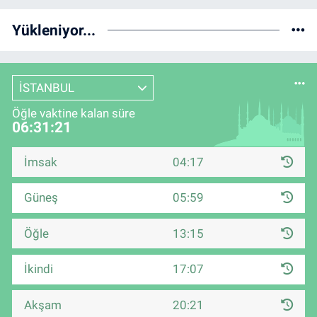
Yükleniyor...
İSTANBUL
Öğle vaktine kalan süre
06:31:20
İmsak
04:17
Güneş
05:59
Öğle
13:15
İkindi
17:07
Akşam
20:21