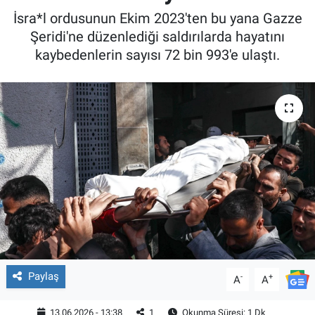
İsra*l ordusunun Ekim 2023'ten bu yana Gazze
Şeridi'ne düzenlediği saldırılarda hayatını
kaybedenlerin sayısı 72 bin 993'e ulaştı.
Paylaş
-
+
A
A
13.06.2026 - 13:38
1
Okunma Süresi: 1 Dk