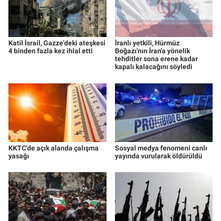
Katil İsrail, Gazze'deki ateşkesi
İranlı yetkili, Hürmüz
4 binden fazla kez ihlal etti
Boğazı'nın İran'a yönelik
tehditler sona erene kadar
kapalı kalacağını söyledi
KKTC'de açık alanda çalışma
Sosyal medya fenomeni canlı
yasağı
yayında vurularak öldürüldü