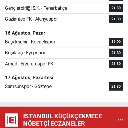
Gençlerbirliği S.K. - Fenerbahçe
21:30
Gaziantep FK - Alanyaspor
21:30
16 Ağustos, Pazar
Başakşehir - Kocaelispor
19:00
Beşiktaş - Eyüpspor
21:30
Amed - Erzurumspor FK
21:30
17 Ağustos, Pazartesi
Samsunspor - Göztepe
21:30
İSTANBUL KÜÇÜKÇEKMECE
NÖBETÇI ECZANELER