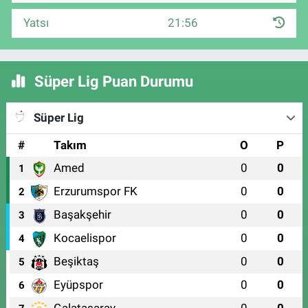
Yatsı
21:56
Süper Lig Puan Durumu
Süper Lig
#
Takım
O
P
Amed
0
0
1
Erzurumspor FK
0
0
2
Başakşehir
0
0
3
Kocaelispor
0
0
4
Beşiktaş
0
0
5
Eyüpspor
0
0
6
Galatasaray
0
0