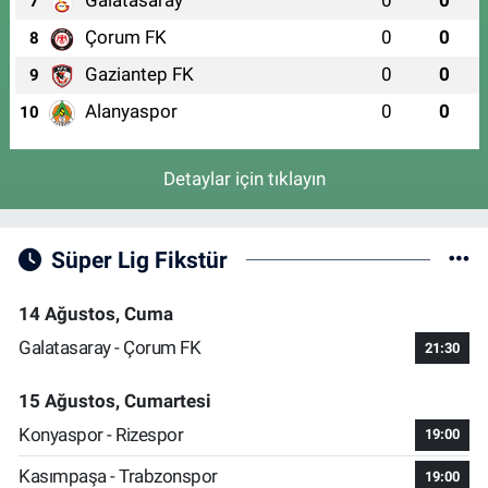
7
Çorum FK
0
0
8
Gaziantep FK
0
0
9
Alanyaspor
0
0
10
Detaylar için tıklayın
Süper Lig Fikstür
14 Ağustos, Cuma
Galatasaray - Çorum FK
21:30
15 Ağustos, Cumartesi
Konyaspor - Rizespor
19:00
Kasımpaşa - Trabzonspor
19:00