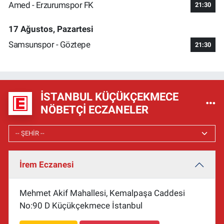
Amed - Erzurumspor FK
21:30
17 Ağustos, Pazartesi
Samsunspor - Göztepe
21:30
İSTANBUL KÜÇÜKÇEKMECE
NÖBETÇI ECZANELER
İrem Eczanesi
Mehmet Akif Mahallesi, Kemalpaşa Caddesi
No:90 D Küçükçekmece İstanbul