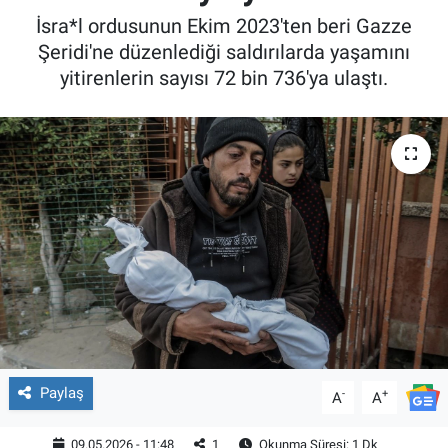
İsra*l ordusunun Ekim 2023'ten beri Gazze
Şeridi'ne düzenlediği saldırılarda yaşamını
yitirenlerin sayısı 72 bin 736'ya ulaştı.
Paylaş
-
+
A
A
09.05.2026 - 11:48
1
Okunma Süresi: 1 Dk