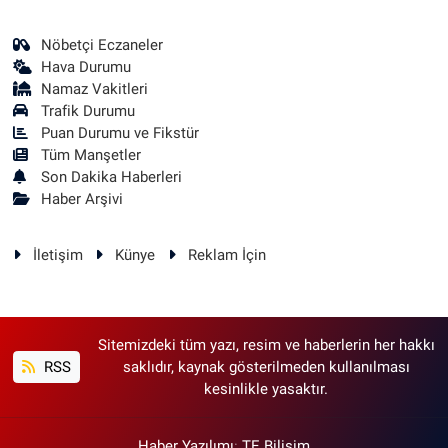
Nöbetçi Eczaneler
Hava Durumu
Namaz Vakitleri
Trafik Durumu
Puan Durumu ve Fikstür
Tüm Manşetler
Son Dakika Haberleri
Haber Arşivi
İletişim
Künye
Reklam İçin
Sitemizdeki tüm yazı, resim ve haberlerin her hakkı
RSS
saklıdır, kaynak gösterilmeden kullanılması
kesinlikle yasaktır.
Haber Yazılımı
:
TE Bilişim