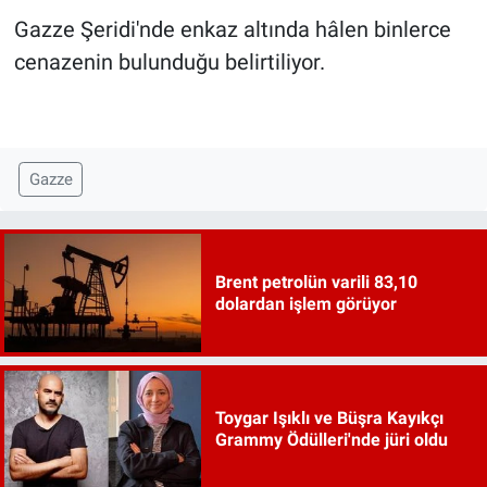
Gazze Şeridi'nde enkaz altında hâlen binlerce
cenazenin bulunduğu belirtiliyor.
Gazze
Brent petrolün varili 83,10
dolardan işlem görüyor
Toygar Işıklı ve Büşra Kayıkçı
Grammy Ödülleri'nde jüri oldu