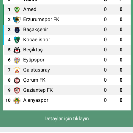
Amed
0
0
1
Erzurumspor FK
0
0
2
Başakşehir
0
0
3
Kocaelispor
0
0
4
Beşiktaş
0
0
5
Eyüpspor
0
0
6
Galatasaray
0
0
7
Çorum FK
0
0
8
Gaziantep FK
0
0
9
Alanyaspor
0
0
10
Detaylar için tıklayın