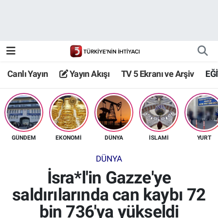
Canlı Yayın
Yayın Akışı
Canlı Yayın
Yayın Akışı
TV 5 Ekranı ve Arşiv
EĞ
TV 5 Ekranı ve Arşiv
GÜNDEM
EKONOMİ
DÜNYA
İSLAMİ
YURT
DÜNYA
İsra*l'in Gazze'ye
saldırılarında can kaybı 72
bin 736'ya yükseldi