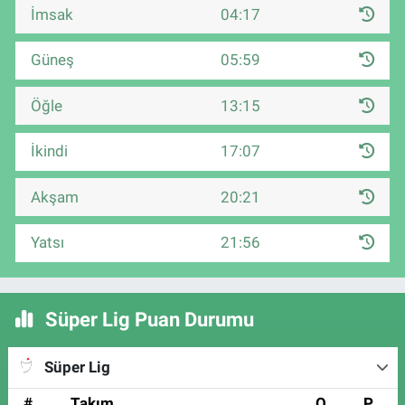
İmsak
04:17
Güneş
05:59
Öğle
13:15
İkindi
17:07
Akşam
20:21
Yatsı
21:56
Süper Lig Puan Durumu
Süper Lig
#
Takım
O
P