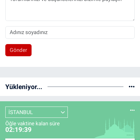
Gönder
Yükleniyor...
İSTANBUL
Öğle vaktine kalan süre
02:19:39