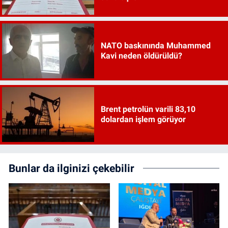
NATO baskınında Muhammed
Kavi neden öldürüldü?
Brent petrolün varili 83,10
dolardan işlem görüyor
Bunlar da ilginizi çekebilir