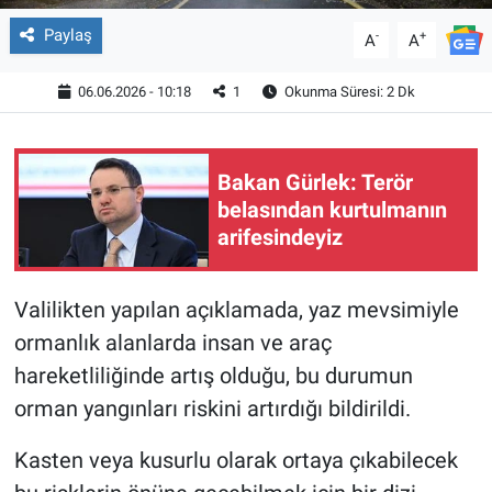
Paylaş
-
+
A
A
06.06.2026 - 10:18
1
Okunma Süresi: 2 Dk
Bakan Gürlek: Terör
belasından kurtulmanın
arifesindeyiz
Valilikten yapılan açıklamada, yaz mevsimiyle
ormanlık alanlarda insan ve araç
hareketliliğinde artış olduğu, bu durumun
orman yangınları riskini artırdığı bildirildi.
Kasten veya kusurlu olarak ortaya çıkabilecek