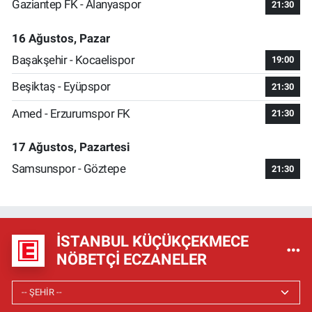
Gaziantep FK - Alanyaspor
21:30
16 Ağustos, Pazar
Başakşehir - Kocaelispor
19:00
Beşiktaş - Eyüpspor
21:30
Amed - Erzurumspor FK
21:30
17 Ağustos, Pazartesi
Samsunspor - Göztepe
21:30
İSTANBUL KÜÇÜKÇEKMECE
NÖBETÇI ECZANELER