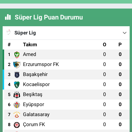
Süper Lig Puan Durumu
Süper Lig
#
Takım
O
P
Amed
0
0
1
Erzurumspor FK
0
0
2
Başakşehir
0
0
3
Kocaelispor
0
0
4
Beşiktaş
0
0
5
Eyüpspor
0
0
6
Galatasaray
0
0
7
Çorum FK
0
0
8