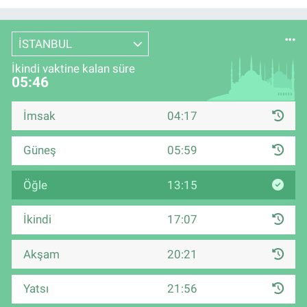
İSTANBUL
İkindi vaktine kalan süre
05:45
İmsak
04:17
Güneş
05:59
Öğle
13:15
İkindi
17:07
Akşam
20:21
Yatsı
21:56