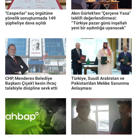
"Casperlar" suç örgütüne
Akın Gürlek'ten "Çerçeve Yasa"
yönelik soruşturmada 149
teklifi değerlendirmesi:
şüpheliye dava açıldı
“Türkiye pazar günü inşallah
yeni bir aydınlığa uyanacak”
CHP, Menderes Belediye
Türkiye, Suudi Arabistan ve
Başkanı Çiçek'i kesin ihraç
Pakistan'dan Mekke Savunma
talebiyle disipline sevk etti
Anlaşması