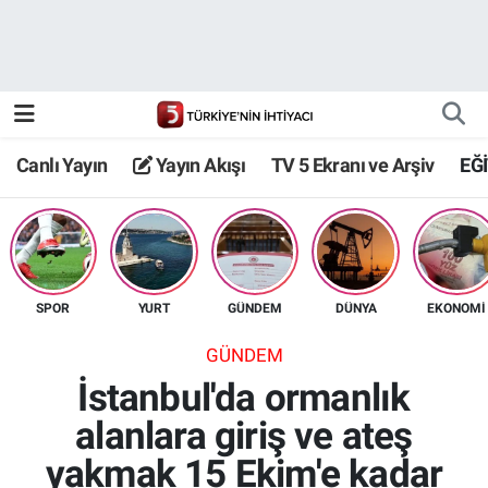
Canlı Yayın
Yayın Akışı
Canlı Yayın
Yayın Akışı
TV 5 Ekranı ve Arşiv
EĞ
TV 5 Ekranı ve Arşiv
SPOR
YURT
GÜNDEM
DÜNYA
EKONOMİ
GÜNDEM
İstanbul'da ormanlık
alanlara giriş ve ateş
yakmak 15 Ekim'e kadar