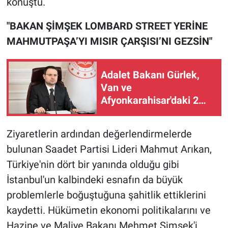
konuştu.
"BAKAN ŞİMŞEK LOMBARD STREET YERİNE
MAHMUTPAŞA’YI MISIR ÇARŞISI’NI GEZSİN"
Adalet Bakanı Gürlek,
Van ve
Afyonkarahisar'daki 2
faili meçhul olayın
aydınlatıldığını duyurdu
Ziyaretlerin ardından değerlendirmelerde
bulunan Saadet Partisi Lideri Mahmut Arıkan,
Türkiye'nin dört bir yanında olduğu gibi
İstanbul'un kalbindeki esnafın da büyük
problemlerle boğuştuğuna şahitlik ettiklerini
kaydetti. Hükümetin ekonomi politikalarını ve
Hazine ve Maliye Bakanı Mehmet Şimşek'i