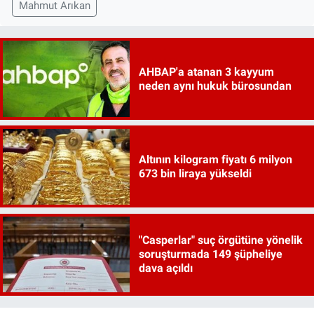
Mahmut Arıkan
AHBAP'a atanan 3 kayyum
neden aynı hukuk bürosundan
Altının kilogram fiyatı 6 milyon
673 bin liraya yükseldi
"Casperlar" suç örgütüne yönelik
soruşturmada 149 şüpheliye
dava açıldı