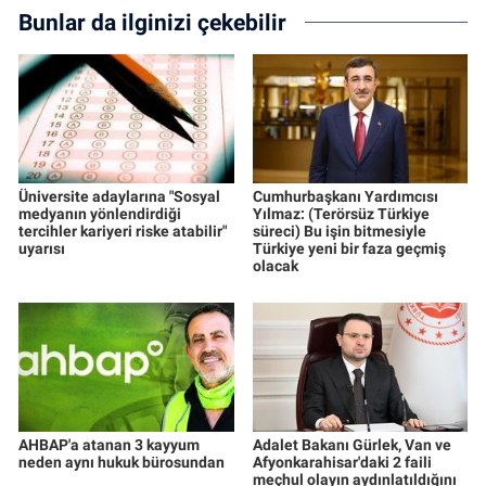
Bunlar da ilginizi çekebilir
Üniversite adaylarına "Sosyal
Cumhurbaşkanı Yardımcısı
medyanın yönlendirdiği
Yılmaz: (Terörsüz Türkiye
tercihler kariyeri riske atabilir"
süreci) Bu işin bitmesiyle
uyarısı
Türkiye yeni bir faza geçmiş
olacak
AHBAP'a atanan 3 kayyum
Adalet Bakanı Gürlek, Van ve
neden aynı hukuk bürosundan
Afyonkarahisar'daki 2 faili
meçhul olayın aydınlatıldığını