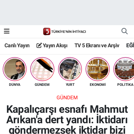
Canlı Yayın
Yayın Akışı
Canlı Yayın
Yayın Akışı
TV 5 Ekranı ve Arşiv
EĞ
TV 5 Ekranı ve Arşiv
DÜNYA
GÜNDEM
YURT
EKONOMİ
POLİTİKA
GÜNDEM
Kapalıçarşı esnafı Mahmut
Arıkan'a dert yandı: İktidarı
göndermezsek iktidar bizi