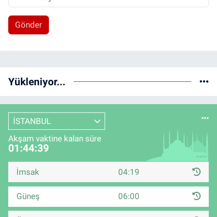
Gönder
Yükleniyor...
İSTANBUL
Akşam vaktine kalan süre
01:44:38
İmsak
04:19
Güneş
06:00