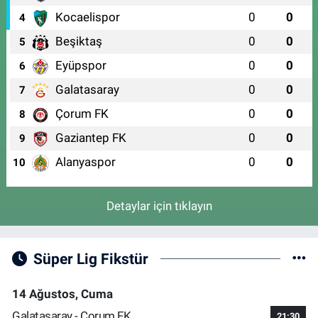
Kocaelispor
0
0
4
Beşiktaş
0
0
5
Eyüpspor
0
0
6
Galatasaray
0
0
7
Çorum FK
0
0
8
Gaziantep FK
0
0
9
Alanyaspor
0
0
10
Detaylar için tıklayın
Süper Lig Fikstür
14 Ağustos, Cuma
Galatasaray - Çorum FK
21:30