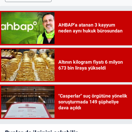
AHBAP'a atanan 3 kayyum
neden aynı hukuk bürosundan
Altının kilogram fiyatı 6 milyon
673 bin liraya yükseldi
"Casperlar" suç örgütüne yönelik
soruşturmada 149 şüpheliye
dava açıldı