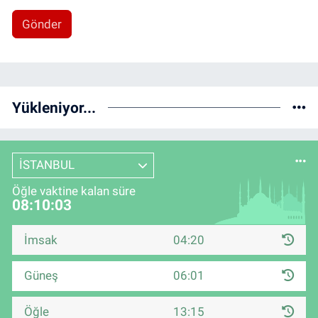
Gönder
Yükleniyor...
İSTANBUL
Öğle vaktine kalan süre
08:10:02
İmsak
04:20
Güneş
06:01
Öğle
13:15