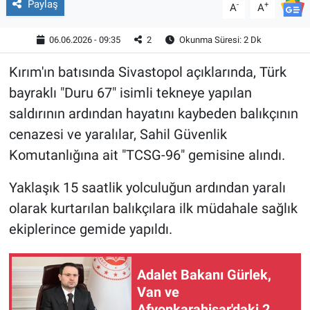
Paylaş
-
+
A
A
06.06.2026 - 09:35
2
Okunma Süresi: 2 Dk
Kırım'ın batısında Sivastopol açıklarında, Türk
bayraklı "Duru 67" isimli tekneye yapılan
saldırının ardından hayatını kaybeden balıkçının
cenazesi ve yaralılar, Sahil Güvenlik
Komutanlığına ait "TCSG-96" gemisine alındı.
Yaklaşık 15 saatlik yolculuğun ardından yaralı
olarak kurtarılan balıkçılara ilk müdahale sağlık
ekiplerince gemide yapıldı.
Adalet Bakanı Gürlek,
Van ve
Afyonkarahisar'daki 2