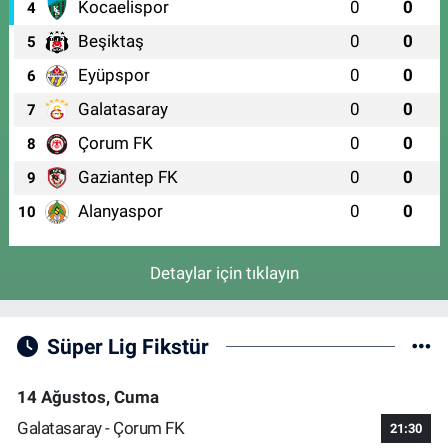
Kocaelispor
0
0
4
Beşiktaş
0
0
5
Eyüpspor
0
0
6
Galatasaray
0
0
7
Çorum FK
0
0
8
Gaziantep FK
0
0
9
Alanyaspor
0
0
10
Detaylar için tıklayın
Süper Lig Fikstür
14 Ağustos, Cuma
Galatasaray - Çorum FK
21:30