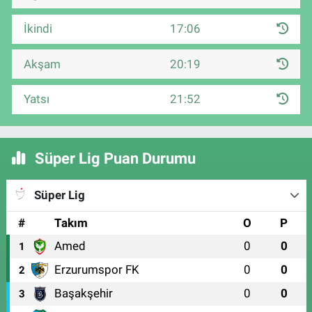
İkindi
17:06
Akşam
20:19
Yatsı
21:52
Süper Lig Puan Durumu
Süper Lig
#
Takım
O
P
Amed
0
0
1
Erzurumspor FK
0
0
2
Başakşehir
0
0
3