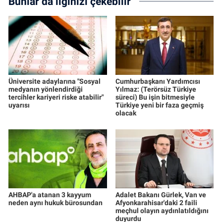
Bunlar da ilginizi çekebilir
Üniversite adaylarına "Sosyal
Cumhurbaşkanı Yardımcısı
medyanın yönlendirdiği
Yılmaz: (Terörsüz Türkiye
tercihler kariyeri riske atabilir"
süreci) Bu işin bitmesiyle
uyarısı
Türkiye yeni bir faza geçmiş
olacak
AHBAP'a atanan 3 kayyum
Adalet Bakanı Gürlek, Van ve
neden aynı hukuk bürosundan
Afyonkarahisar'daki 2 faili
meçhul olayın aydınlatıldığını
duyurdu