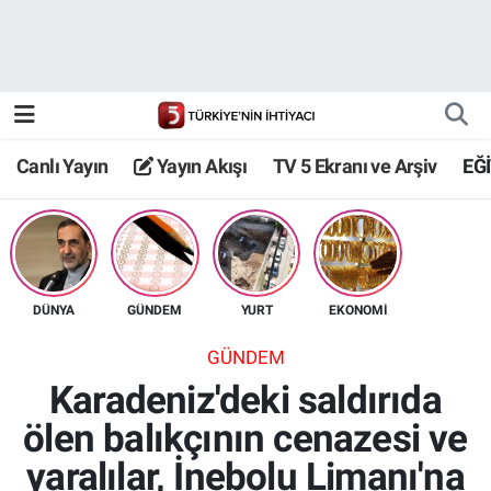
Canlı Yayın
Yayın Akışı
Canlı Yayın
Yayın Akışı
TV 5 Ekranı ve Arşiv
EĞ
TV 5 Ekranı ve Arşiv
DÜNYA
GÜNDEM
YURT
EKONOMİ
GÜNDEM
Karadeniz'deki saldırıda
ölen balıkçının cenazesi ve
yaralılar, İnebolu Limanı'na