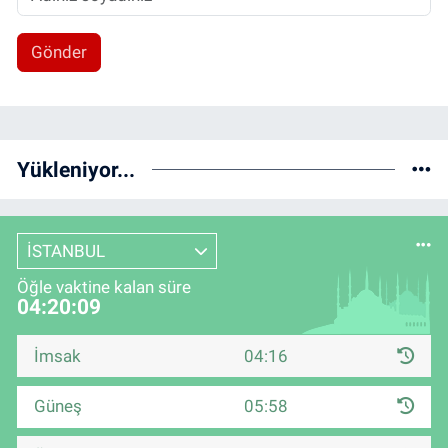
Gönder
Yükleniyor...
İSTANBUL
Öğle vaktine kalan süre
04:20:09
İmsak
04:16
Güneş
05:58