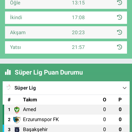
Öğle
13:15
İkindi
17:08
Akşam
20:23
Yatsı
21:57
Süper Lig Puan Durumu
Süper Lig
#
Takım
O
P
Amed
0
0
1
Erzurumspor FK
0
0
2
Başakşehir
0
0
3