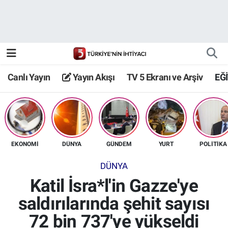
Canlı Yayın
Yayın Akışı
Canlı Yayın
Yayın Akışı
TV 5 Ekranı ve Arşiv
EĞ
TV 5 Ekranı ve Arşiv
EKONOMİ
DÜNYA
GÜNDEM
YURT
POLİTİKA
DÜNYA
Katil İsra*l'in Gazze'ye
saldırılarında şehit sayısı
72 bin 737'ye yükseldi