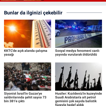
Bunlar da ilginizi çekebilir
KKTC'de açık alanda çalışma
Sosyal medya fenomeni canlı
yasağı
yayında vurularak öldürüldü
Siyonist İsrail'in Gazze'ye
Husiler: Kızıldeniz'in kuzeyinde
saldırılarında şehit sayısı 73
Suudi Arabistan'a ait petrol
bin 381'e çıktı
gemisini çok sayıda balistik
füzeyle hedef aldık