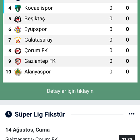
Kocaelispor
0
0
4
Beşiktaş
0
0
5
Eyüpspor
0
0
6
Galatasaray
0
0
7
Çorum FK
0
0
8
Gaziantep FK
0
0
9
Alanyaspor
0
0
10
Detaylar için tıklayın
Süper Lig Fikstür
14 Ağustos, Cuma
Galatasaray - Çorum FK
21:30