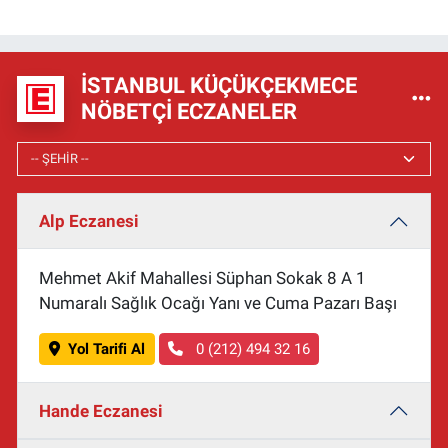
İSTANBUL KÜÇÜKÇEKMECE
NÖBETÇI ECZANELER
Alp Eczanesi
Mehmet Akif Mahallesi Süphan Sokak 8 A 1
Numaralı Sağlık Ocağı Yanı ve Cuma Pazarı Başı
Yol Tarifi Al
0 (212) 494 32 16
Hande Eczanesi