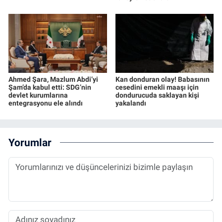
Ahmed Şara, Mazlum Abdi’yi
Kan donduran olay! Babasının
Şam’da kabul etti: SDG’nin
cesedini emekli maaşı için
devlet kurumlarına
dondurucuda saklayan kişi
entegrasyonu ele alındı
yakalandı
Yorumlar