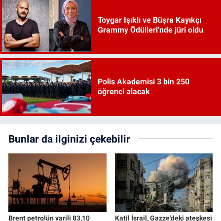
Toygar Işıklı ve Büşra Kayıkçı
Grammy Ödülleri'nde jüri oldu
Polis Akademisi 3 bin 250
öğrenci alacak
Bunlar da ilginizi çekebilir
Brent petrolün varili 83,10
Katil İsrail, Gazze'deki ateşkesi