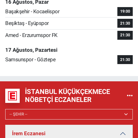
16 Ağustos, Pazar
Başakşehir - Kocaelispor
19:00
Beşiktaş - Eyüpspor
21:30
Amed - Erzurumspor FK
21:30
17 Ağustos, Pazartesi
Samsunspor - Göztepe
21:30
İSTANBUL KÜÇÜKÇEKMECE
NÖBETÇI ECZANELER
İrem Eczanesi