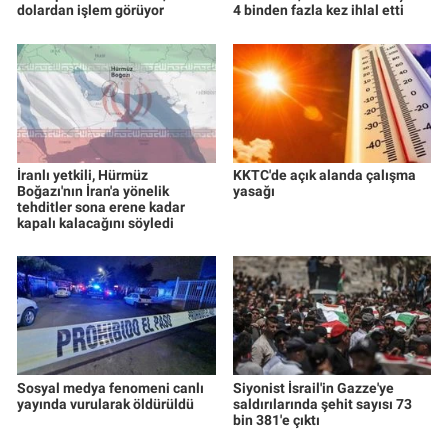
dolardan işlem görüyor
4 binden fazla kez ihlal etti
İranlı yetkili, Hürmüz
KKTC'de açık alanda çalışma
Boğazı'nın İran'a yönelik
yasağı
tehditler sona erene kadar
kapalı kalacağını söyledi
Sosyal medya fenomeni canlı
Siyonist İsrail'in Gazze'ye
yayında vurularak öldürüldü
saldırılarında şehit sayısı 73
bin 381'e çıktı