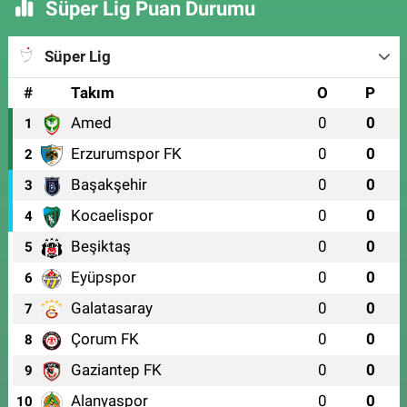
Süper Lig Puan Durumu
Süper Lig
#
Takım
O
P
Amed
0
0
1
Erzurumspor FK
0
0
2
Başakşehir
0
0
3
Kocaelispor
0
0
4
Beşiktaş
0
0
5
Eyüpspor
0
0
6
Galatasaray
0
0
7
Çorum FK
0
0
8
Gaziantep FK
0
0
9
Alanyaspor
0
0
10