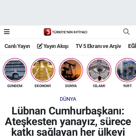
Canlı Yayın
Yayın Akışı
Canlı Yayın
Yayın Akışı
TV 5 Ekranı ve Arşiv
EĞ
TV 5 Ekranı ve Arşiv
GÜNDEM
EKONOMİ
DÜNYA
İSLAMİ
YURT
DÜNYA
Lübnan Cumhurbaşkanı:
Ateşkesten yanayız, sürece
katkı sağlayan her ülkeyi