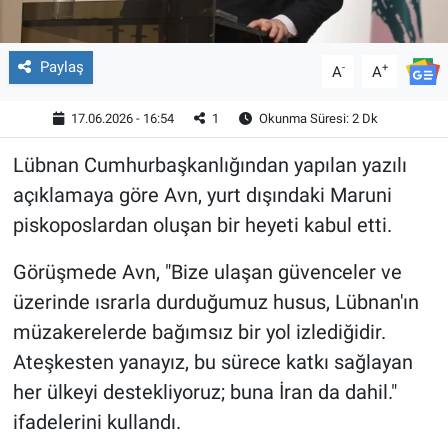
Paylaş
-
+
A
A
17.06.2026 - 16:54
1
Okunma Süresi: 2 Dk
Lübnan Cumhurbaşkanlığından yapılan yazılı
açıklamaya göre Avn, yurt dışındaki Maruni
piskoposlardan oluşan bir heyeti kabul etti.
Görüşmede Avn, "Bize ulaşan güvenceler ve
üzerinde ısrarla durduğumuz husus, Lübnan'ın
müzakerelerde bağımsız bir yol izlediğidir.
Ateşkesten yanayız, bu sürece katkı sağlayan
her ülkeyi destekliyoruz; buna İran da dahil."
ifadelerini kullandı.