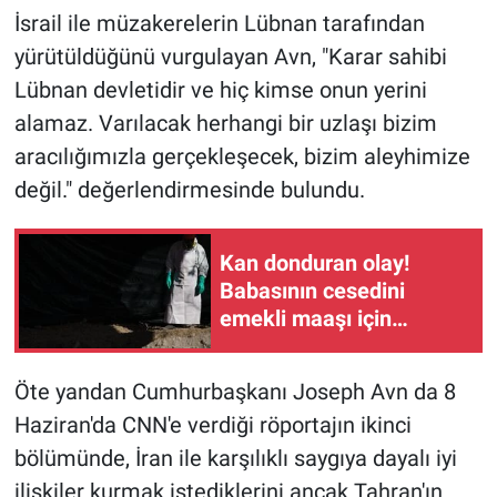
İsrail ile müzakerelerin Lübnan tarafından
yürütüldüğünü vurgulayan Avn, "Karar sahibi
Lübnan devletidir ve hiç kimse onun yerini
alamaz. Varılacak herhangi bir uzlaşı bizim
aracılığımızla gerçekleşecek, bizim aleyhimize
değil." değerlendirmesinde bulundu.
Kan donduran olay!
Babasının cesedini
emekli maaşı için
dondurucuda saklayan
kişi yakalandı
Öte yandan Cumhurbaşkanı Joseph Avn da 8
Haziran'da CNN'e verdiği röportajın ikinci
bölümünde, İran ile karşılıklı saygıya dayalı iyi
ilişkiler kurmak istediklerini ancak Tahran'ın