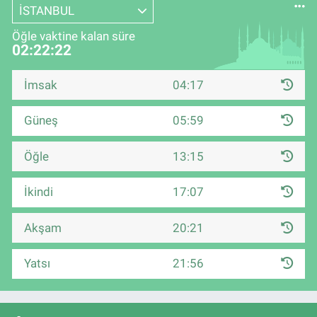
İSTANBUL
Öğle vaktine kalan süre
02:22:22
İmsak
04:17
Güneş
05:59
Öğle
13:15
İkindi
17:07
Akşam
20:21
Yatsı
21:56