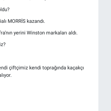
oldu?
nialı MORRİS kazandı.
a'nın yerini Winston markaları aldı.
iz?
ndi çiftçimiz kendi toprağında kaçakçı
lıyor.