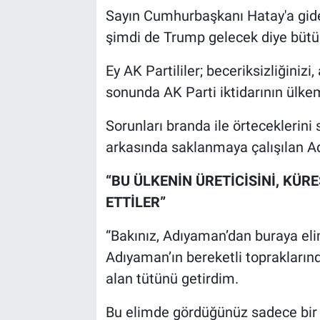
Sayın Cumhurbaşkanı Hatay'a gid
şimdi de Trump gelecek diye bütün
Ey AK Partililer; beceriksizliğinizi
sonunda AK Parti iktidarının ülkem
Sorunları branda ile örteceklerini s
arkasında saklanmaya çalışılan Adı
“
BU ÜLKENİN ÜRETİCİSİNİ, KÜR
ETTİLER”
“Bakınız, Adıyaman’dan buraya el
Adıyaman’ın bereketli topraklarınd
alan tütünü getirdim.
Bu elimde gördüğünüz sadece bir ta