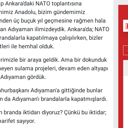
kıp Ankara'daki NATO toplantısına
mimiz Anadolu, bizim gündemimiz
rinden üç buçuk yıl geçmesine rağmen hala
şan Adıyaman ilimizdeydik. Ankara'da; NATO
brandalarla kapatılmaya çalışılırken, bizler
leri ile hemhal olduk.
lerimizle bir araya geldik. Ama bir dokunduk
itmeyen sulama projeleri, devam eden altyapı
ir Adıyaman gördük.
hurbaşkanı Adıyaman'a gittiğinde bunlar
da Adıyaman'ı brandalarla kapatmışlardı.
n branda iktidarı diyoruz? Çünkü bu iktidar;
arifet sayıyor.