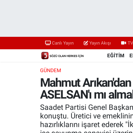
Canlı Yayın
Yayın Akışı
Canlı Yayın
Yayın Akışı
TV
TV 5 Ekranı ve Arşiv
EĞİTİM
E
GÜNDEM
Mahmut Arıkan'dan 
ASELSAN'ı mı almak
Saadet Partisi Genel Başkan
konuştu. Üretici ve emeklin
hazırlıklarını işaret ederek "