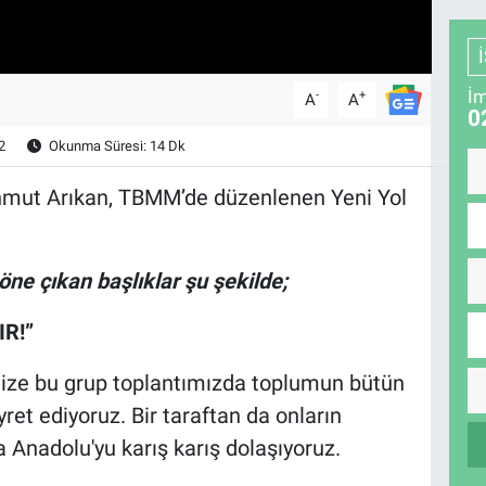
İm
-
+
A
A
0
2
Okunma Süresi: 14 Dk
hmut Arıkan, TBMM’de düzenlenen Yeni Yol
e çıkan başlıklar şu şekilde;
R!”
ize bu grup toplantımızda toplumun bütün
ret ediyoruz. Bir taraftan da onların
 Anadolu'yu karış karış dolaşıyoruz.