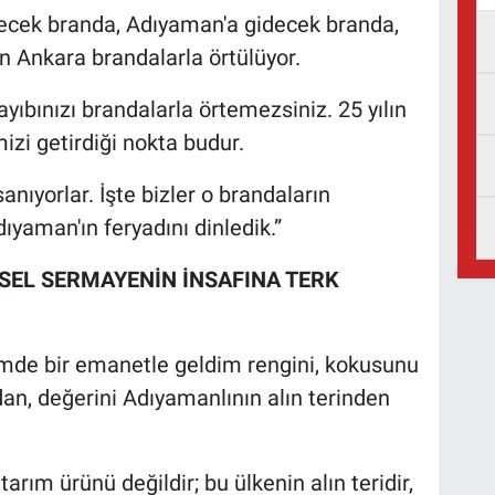
ecek branda, Adıyaman'a gidecek branda,
 Ankara brandalarla örtülüyor.
, ayıbınızı brandalarla örtemezsiniz. 25 yılın
izi getirdiği nokta budur.
anıyorlar. İşte bizler o brandaların
yaman'ın feryadını dinledik.”
ESEL SERMAYENİN İNSAFINA TERK
imde bir emanetle geldim rengini, kokusunu
an, değerini Adıyamanlının alın terinden
rım ürünü değildir; bu ülkenin alın teridir,