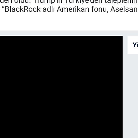
den oldu. Trump'ın Türkiye'den talepleri
“BlackRock adlı Amerikan fonu, Aselsan'ı
Y