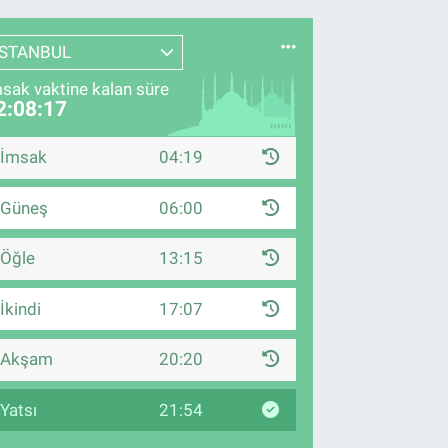
İSTANBUL
sak vaktine kalan süre
2:08:16
İmsak
04:19
Güneş
06:00
Öğle
13:15
İkindi
17:07
Akşam
20:20
Yatsı
21:54