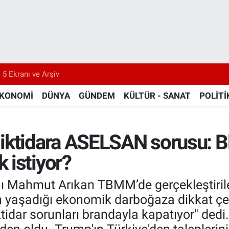
 5 Ekranı ve Arşiv
KONOMİ
DÜNYA
GÜNDEM
KÜLTÜR - SANAT
POLİTİ
iktidara ASELSAN sorusu: B
 istiyor?
ı Mahmut Arıkan TBMM’de gerçekleştirile
in yaşadığı ekonomik darboğaza dikkat çe
İktidar sorunları brandayla kapatıyor" dedi.