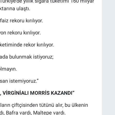
ürkiye'de yıllık sigara tüketimi 160 milyar
tarına ulaştı.
aiz rekoru kırılıyor.
n rekoru kırılıyor.
ketiminde rekor kırılıyor.
cada bulunmak istiyoruz;
 olmayın.
san istemiyoruz.”
 VİRGİNİALI MORRİS KAZANDI”
rın çiftçisinden tütünü alır, bu ülkenin
ı, Bafra vardı, Maltepe vardı.