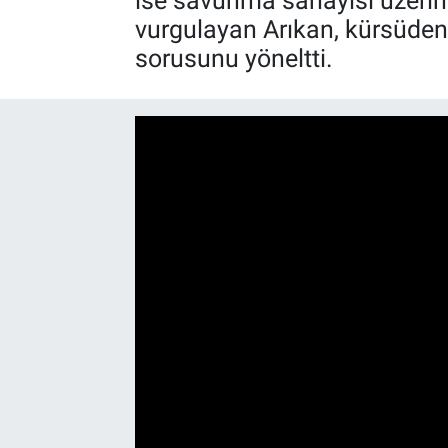
ise savunma sanayisi üzerin
vurgulayan Arıkan, kürsüden 
sorusunu yöneltti.