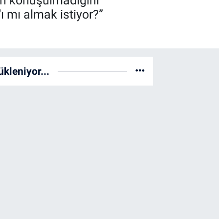
nin konuşulmadığını
 mı almak istiyor?”
ükleniyor...