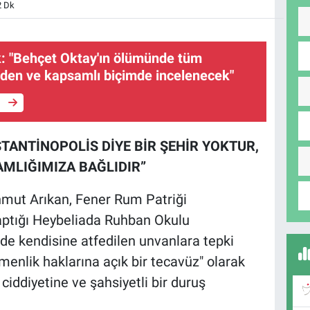
2 Dk
: "Behçet Oktay'ın ölümünde tüm
iden ve kapsamlı biçimde incelenecek"
e
STANTİNOPOLİS DİYE BİR ŞEHİR YOKTUR,
MLIĞIMIZA BAĞLIDIR”
mut Arıkan, Fener Rum Patriği
aptığı Heybeliada Ruhban Okulu
de kendisine atfedilen unvanlara tepki
enlik haklarına açık bir tecavüz" olarak
 ciddiyetine ve şahsiyetli bir duruş