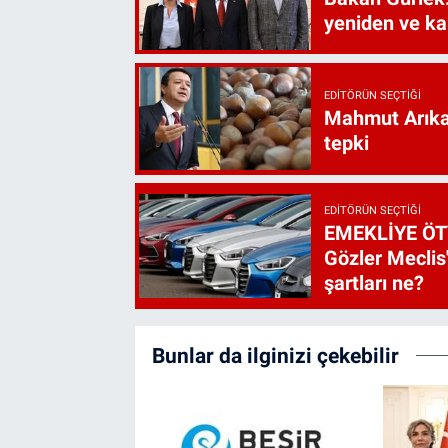
yeniden ve ka
EDITÖRÜN SEÇTIĞI
Mahmut Arıkan
tepki
EDITÖRÜN SEÇTIĞI
EMEKLİYE ÖT
Gözler Meclis'
şartları ne?
Bunlar da ilginizi çekebilir