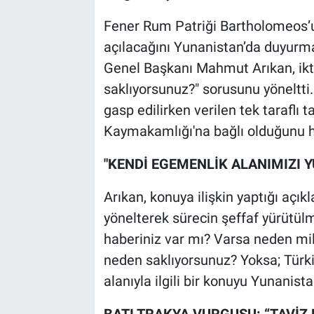
Fener Rum Patriği Bartholomeos’
açılacağını Yunanistan’da duyurma
Genel Başkanı Mahmut Arıkan, ikt
saklıyorsunuz?" sorusunu yöneltti. 
gasp edilirken verilen tek taraflı t
Kaymakamlığı'na bağlı olduğunu ha
"KENDİ EGEMENLİK ALANIMIZI 
Arıkan, konuya ilişkin yaptığı açık
yönelterek sürecin şeffaf yürütül
haberiniz var mı? Varsa neden mil
neden saklıyorsunuz? Yoksa; Türk
alanıyla ilgili bir konuyu Yunanist
BATI TRAKYA VURGUSU: “TAVİZ