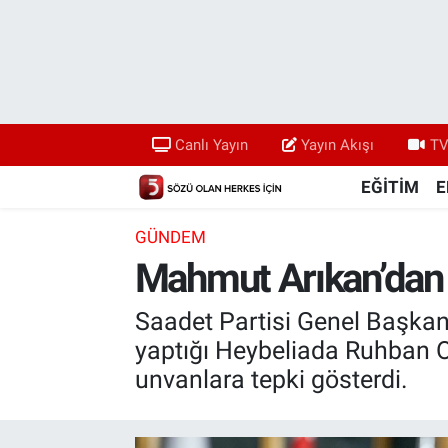
Canlı Yayın
Yayın Akışı
Canlı Yayın
Yayın Akışı
TV
TV 5 Ekranı ve Arşiv
EĞİTİM
E
GÜNDEM
Mahmut Arıkan’dan 
Saadet Partisi Genel Başka
yaptığı Heybeliada Ruhban O
unvanlara tepki gösterdi.