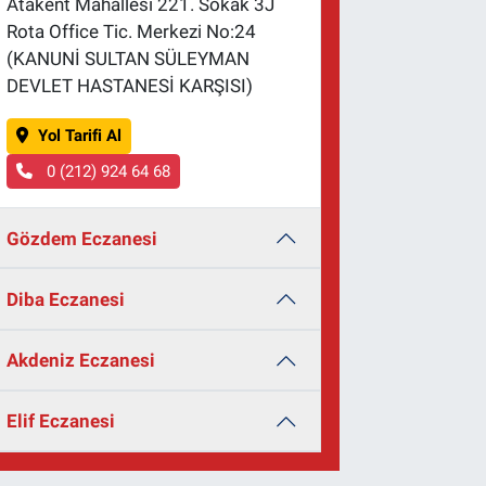
Atakent Mahallesi 221. Sokak 3J
Rota Office Tic. Merkezi No:24
(KANUNİ SULTAN SÜLEYMAN
DEVLET HASTANESİ KARŞISI)
Yol Tarifi Al
0 (212) 924 64 68
Gözdem Eczanesi
Diba Eczanesi
Akdeniz Eczanesi
Elif Eczanesi