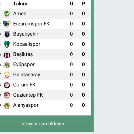
#
Takım
O
P
Amed
0
0
1
Erzurumspor FK
0
0
2
Başakşehir
0
0
3
Kocaelispor
0
0
4
Beşiktaş
0
0
5
Eyüpspor
0
0
6
Galatasaray
0
0
7
Çorum FK
0
0
8
Gaziantep FK
0
0
9
Alanyaspor
0
0
0
Detaylar için tıklayın