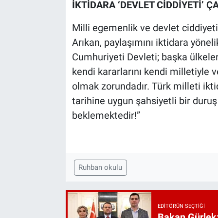
İKTİDARA ‘DEVLET CİDDİYETİ’ Ç
Milli egemenlik ve devlet ciddiyet
Arıkan, paylaşımını iktidara yönel
Cumhuriyeti Devleti; başka ülkeler
kendi kararlarını kendi milletiyle 
olmak zorundadır. Türk milleti ikt
tarihine uygun şahsiyetli bir duruş
beklemektedir!”
Ruhban okulu
EDITÖRÜN SEÇTIĞI
Bakan Gürlek: