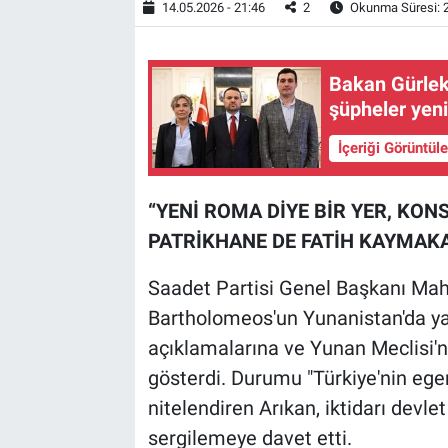
14.05.2026 - 21:46
2
Okunma Süresi: 
Bakan Gürlek
şüpheler yen
İçeriği Görüntül
“YENİ ROMA DİYE BİR YER, KON
PATRİKHANE DE FATİH KAYMAKA
Saadet Partisi Genel Başkanı Mah
Bartholomeos'un Yunanistan'da y
açıklamalarına ve Yunan Meclisi'n
gösterdi. Durumu "Türkiye'nin egem
nitelendiren Arıkan, iktidarı devlet
sergilemeye davet etti.