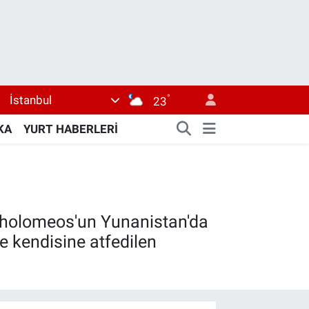
°
İstanbul
23
KA
YURT HABERLERİ
tholomeos'un Yunanistan'da
 kendisine atfedilen