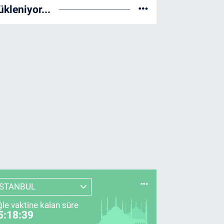
ükleniyor...
İSTANBUL
le vaktine kalan süre
5:18:38