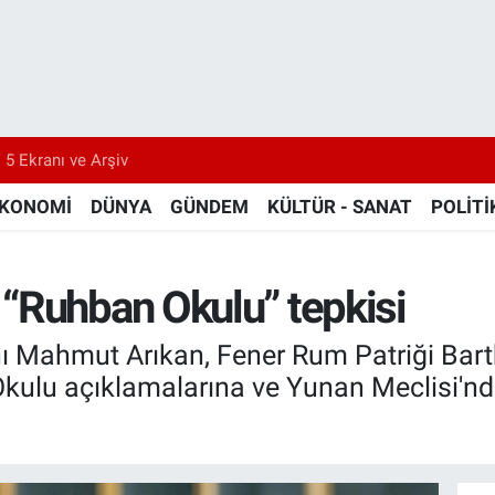
 5 Ekranı ve Arşiv
KONOMİ
DÜNYA
GÜNDEM
KÜLTÜR - SANAT
POLİTİ
“Ruhban Okulu” tepkisi
nı Mahmut Arıkan, Fener Rum Patriği Bar
kulu açıklamalarına ve Yunan Meclisi'nde