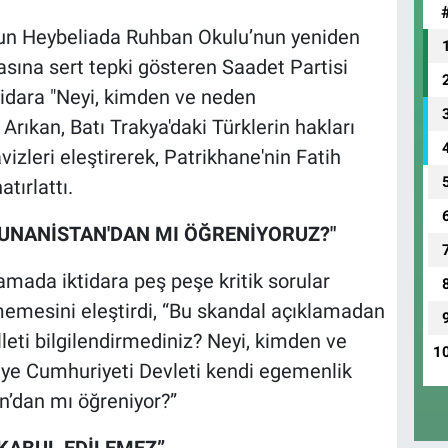
un Heybeliada Ruhban Okulu’nun yeniden
sına sert tepki gösteren Saadet Partisi
idara "Neyi, kimden ve neden
Arıkan, Batı Trakya'daki Türklerin hakları
avizleri eleştirerek, Patrikhane'nin Fatih
tırlattı.
YUNANİSTAN'DAN MI ÖĞRENİYORUZ?"
lamada iktidara peş peşe kritik sorular
memesini eleştirdi, “Bu skandal açıklamadan
leti bilgilendirmediniz? Neyi, kimden ve
1
iye Cumhuriyeti Devleti kendi egemenlik
an’dan mı öğreniyor?”
 KABUL EDİLEMEZ”