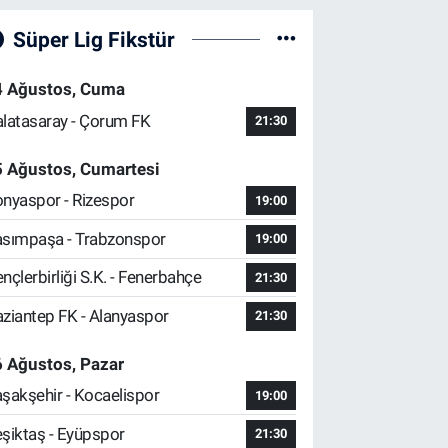
Süper Lig Fikstür
4 Ağustos, Cuma
latasaray - Çorum FK
21:30
5 Ağustos, Cumartesi
nyaspor - Rizespor
19:00
sımpaşa - Trabzonspor
19:00
nçlerbirliği S.K. - Fenerbahçe
21:30
ziantep FK - Alanyaspor
21:30
 Ağustos, Pazar
şakşehir - Kocaelispor
19:00
şiktaş - Eyüpspor
21:30