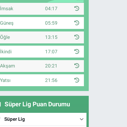
İmsak
04:17
Güneş
05:59
Öğle
13:15
İkindi
17:07
Akşam
20:21
Yatsı
21:56
Süper Lig Puan Durumu
Süper Lig