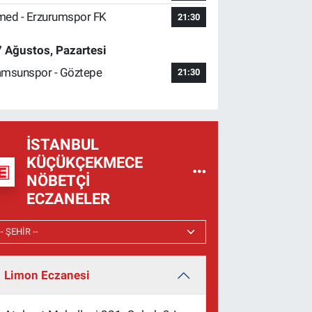
ed - Erzurumspor FK
21:30
 Ağustos, Pazartesi
msunspor - Göztepe
21:30
İSTANBUL
KÜÇÜKÇEKMECE
NÖBETÇI
ECZANELER
Limon Eczanesi