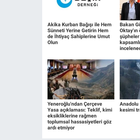
Akika Kurban Bağışı ile Hem
Bakan Gü
Sünneti Yerine Getirin Hem
Oktay'ın
de İhtiyaç Sahiplerine Umut
şüpheler
Olun
kapsamlı
incelene
Yeneroğlu'ndan Çerçeve
Anadolu 
Yasa açıklaması: Teklif, kimi
kesimi t
eksikliklerine rağmen
toplumsal hassasiyetleri göz
ardı etmiyor