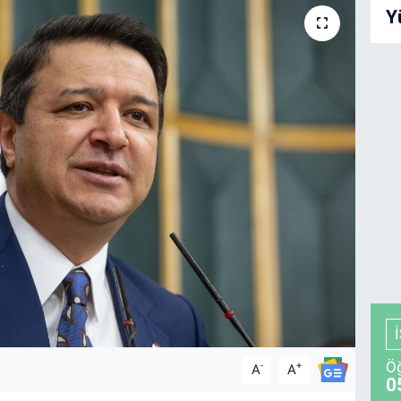
Y
Öğ
-
+
A
A
0