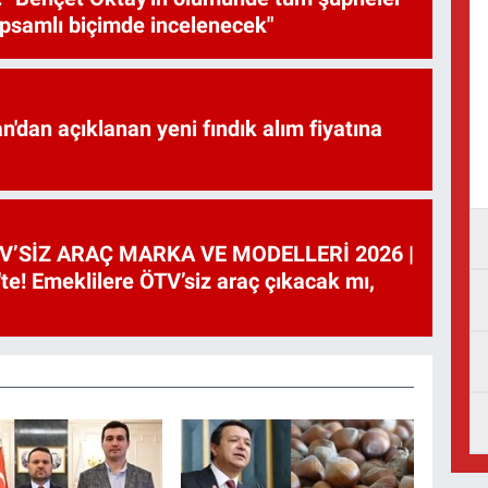
psamlı biçimde incelenecek"
'dan açıklanan yeni fındık alım fiyatına
V’SİZ ARAÇ MARKA VE MODELLERİ 2026 |
te! Emeklilere ÖTV’siz araç çıkacak mı,