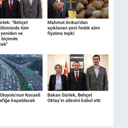
rlek: "Behçet
Mahmut Arıkan'dan
 ölümünde tüm
açıklanan yeni fındık alım
 yeniden ve
fiyatına tepki
 biçimde
cek"
Otoyolu'nun Kocaeli
Bakan Gürlek, Behçet
rafiğe kapatılacak
Oktay’ın ailesini kabul etti