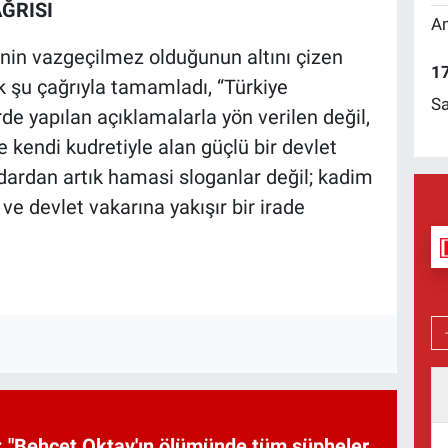
AĞRISI
Am
inin vazgeçilmez olduğunun altını çizen
17
ik şu çağrıyla tamamladı, “Türkiye
Sa
de yapılan açıklamalarla yön verilen değil,
ve kendi kudretiyle alan güçlü bir devlet
idardan artık hamasi sloganlar değil; kadim
 ve devlet vakarına yakışır bir irade
 "Behçet Oktay'ın ölümünde tüm şüpheler