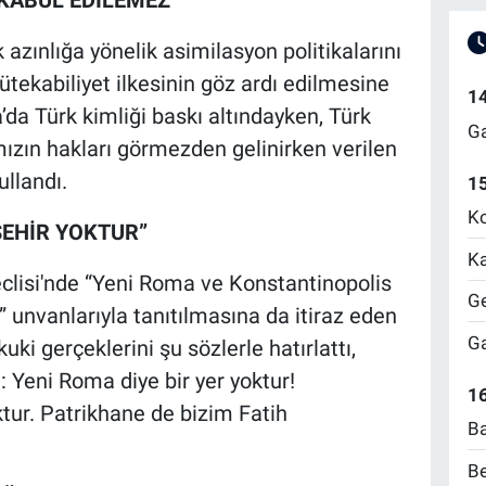
 azınlığa yönelik asimilasyon politikalarını
ütekabiliyet ilkesinin göz ardı edilmesine
1
a’da Türk kimliği baskı altındayken, Türk
Ga
mızın hakları görmezden gelinirken verilen
ullandı.
1
Ko
ŞEHİR YOKTUR”
Ka
lisi'nde “Yeni Roma ve Konstantinopolis
Ge
unvanlarıyla tanıtılmasına da itiraz eden
Ga
uki gerçeklerini şu sözlerle hatırlattı,
 Yeni Roma diye bir yer yoktur!
16
ktur. Patrikhane de bizim Fatih
Ba
Be