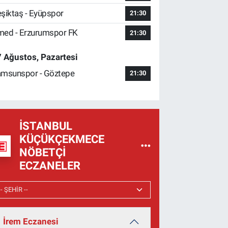
şiktaş - Eyüpspor
21:30
ed - Erzurumspor FK
21:30
 Ağustos, Pazartesi
msunspor - Göztepe
21:30
İSTANBUL
KÜÇÜKÇEKMECE
NÖBETÇI
ECZANELER
İrem Eczanesi