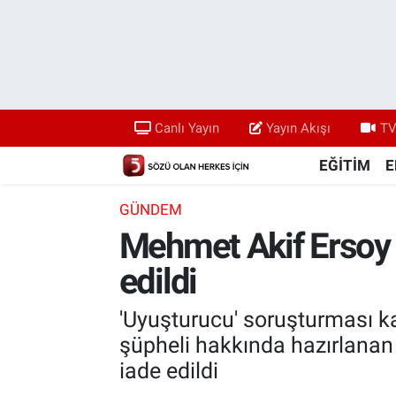
Canlı Yayın
Yayın Akışı
Canlı Yayın
Yayın Akışı
TV
TV 5 Ekranı ve Arşiv
EĞİTİM
E
GÜNDEM
Mehmet Akif Ersoy 
edildi
'Uyuşturucu' soruşturması k
şüpheli hakkında hazırlanan
iade edildi