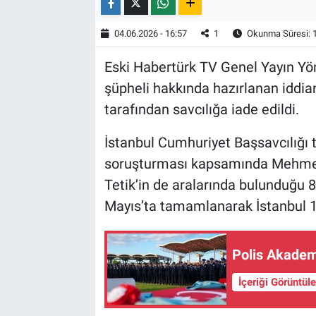
04.06.2026 - 16:57
1
Okunma Süresi: 
Eski Habertürk TV Genel Yayın Yön
şüpheli hakkında hazırlanan iddi
tarafından savcılığa iade edildi.
İstanbul Cumhuriyet Başsavcılığı 
soruşturması kapsamında Mehmet
Tetik’in de aralarında bulunduğu 
Mayıs’ta tamamlanarak İstanbul 1
Polis Akademi
İçeriği Görüntül