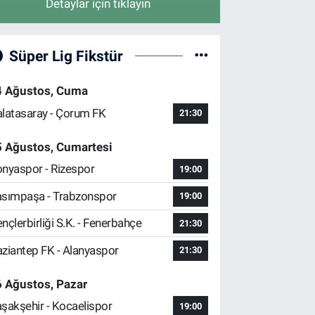
Detaylar için tıklayın
Süper Lig Fikstür
4 Ağustos, Cuma
latasaray - Çorum FK
21:30
5 Ağustos, Cumartesi
nyaspor - Rizespor
19:00
sımpaşa - Trabzonspor
19:00
nçlerbirliği S.K. - Fenerbahçe
21:30
ziantep FK - Alanyaspor
21:30
 Ağustos, Pazar
şakşehir - Kocaelispor
19:00