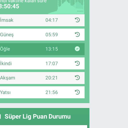
indi vaktine kalan süre
3:50:44
İmsak
04:17
Güneş
05:59
Öğle
13:15
İkindi
17:07
Akşam
20:21
Yatsı
21:56
Süper Lig Puan Durumu