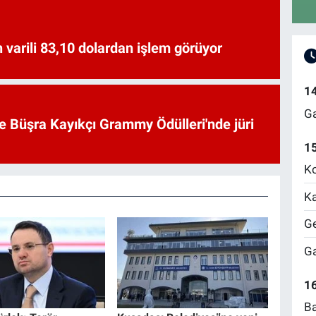
 varili 83,10 dolardan işlem görüyor
1
Ga
ve Büşra Kayıkçı Grammy Ödülleri'nde jüri
1
Ko
Ka
Ge
Ga
16
Ba