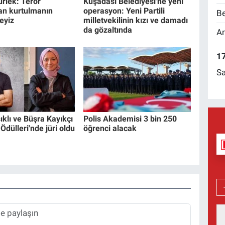
rlek: Terör
Kuşadası Belediyesi'ne yeni
an kurtulmanın
operasyon: Yeni Partili
Be
eyiz
milletvekilinin kızı ve damadı
da gözaltında
Am
17
Sa
ıklı ve Büşra Kayıkçı
Polis Akademisi 3 bin 250
dülleri'nde jüri oldu
öğrenci alacak