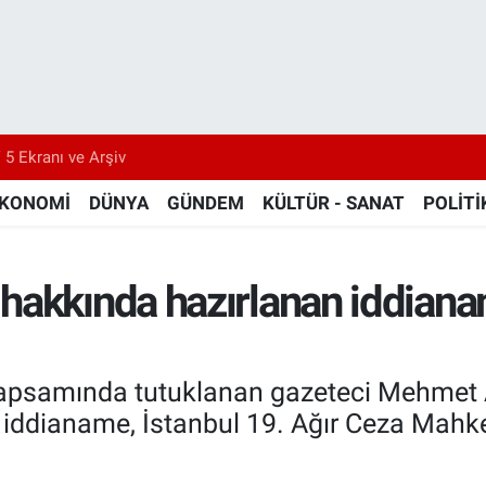
 5 Ekranı ve Arşiv
KONOMİ
DÜNYA
GÜNDEM
KÜLTÜR - SANAT
POLİTİ
hakkında hazırlanan iddiana
apsamında tutuklanan gazeteci Mehmet Aki
 iddianame, İstanbul 19. Ağır Ceza Mahk