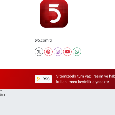
tv5.com.tr
Sitemizdeki tüm yazı, resim ve hab
RSS
kullanılması kesinlikle yasaktır.
ÜST