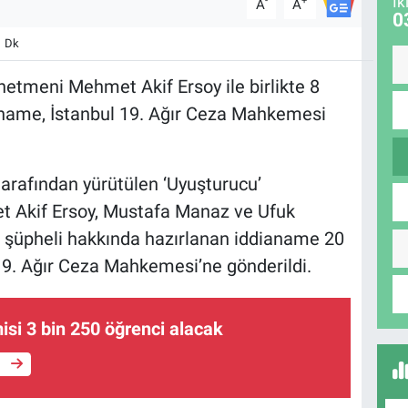
İk
-
+
A
A
0
1 Dk
etmeni Mehmet Akif Ersoy ile birlikte 8
aname, İstanbul 19. Ağır Ceza Mahkemesi
tarafından yürütülen ‘Uyuşturucu’
 Akif Ersoy, Mustafa Manaz ve Ufuk
8 şüpheli hakkında hazırlanan iddianame 20
9. Ağır Ceza Mahkemesi’ne gönderildi.
si 3 bin 250 öğrenci alacak
e