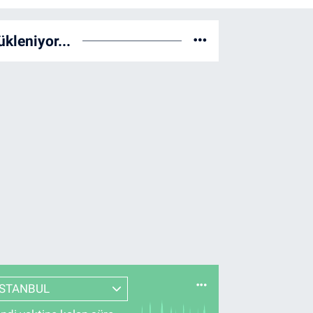
ükleniyor...
İSTANBUL