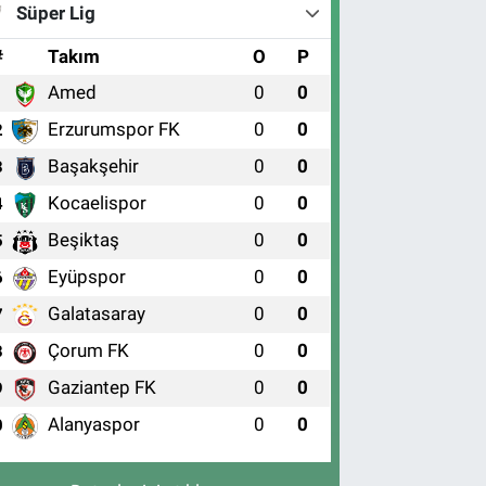
Süper Lig
#
Takım
O
P
Amed
0
0
1
Erzurumspor FK
0
0
2
Başakşehir
0
0
3
Kocaelispor
0
0
4
Beşiktaş
0
0
5
Eyüpspor
0
0
6
Galatasaray
0
0
7
Çorum FK
0
0
8
Gaziantep FK
0
0
9
Alanyaspor
0
0
0