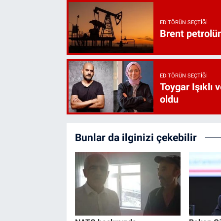
EDITÖRÜN SEÇTIĞI
Brent petrolün
EDITÖRÜN SEÇTIĞI
Toygar Işıklı 
oldu
Bunlar da ilginizi çekebilir