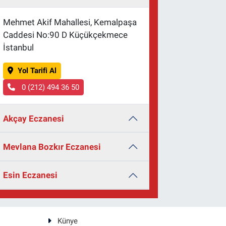
Mehmet Akif Mahallesi, Kemalpaşa
Caddesi No:90 D Küçükçekmece
İstanbul
Yol Tarifi Al
0 (212) 494 36 50
Akçay Eczanesi
Mevlana Bozkır Eczanesi
Esin Eczanesi
Künye