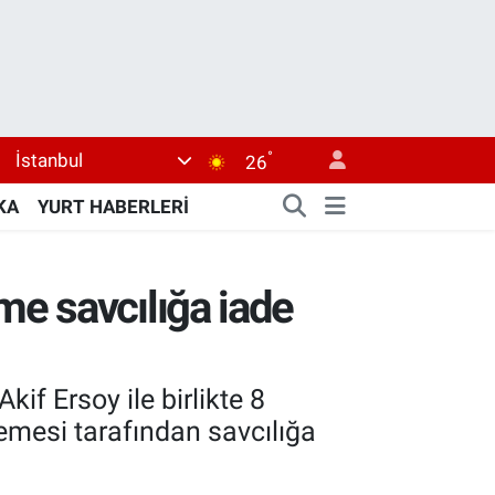
°
İstanbul
26
KA
YURT HABERLERİ
me savcılığa iade
f Ersoy ile birlikte 8
emesi tarafından savcılığa