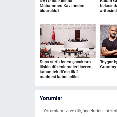
NATO baskınında
Bakan Gü
Muhammed Kavi neden
belasınd
öldürüldü?
arifesind
Suça sürüklenen çocuklara
Toygar Iş
ilişkin düzenlemeleri içeren
Grammy Ö
kanun teklifi'nin ilk 2
maddesi kabul edildi
Yorumlar