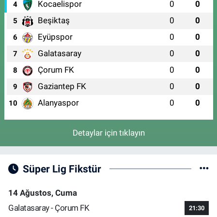
Kocaelispor
0
0
4
Beşiktaş
0
0
5
Eyüpspor
0
0
6
Galatasaray
0
0
7
Çorum FK
0
0
8
Gaziantep FK
0
0
9
Alanyaspor
0
0
10
Detaylar için tıklayın
Süper Lig Fikstür
14 Ağustos, Cuma
Galatasaray - Çorum FK
21:30