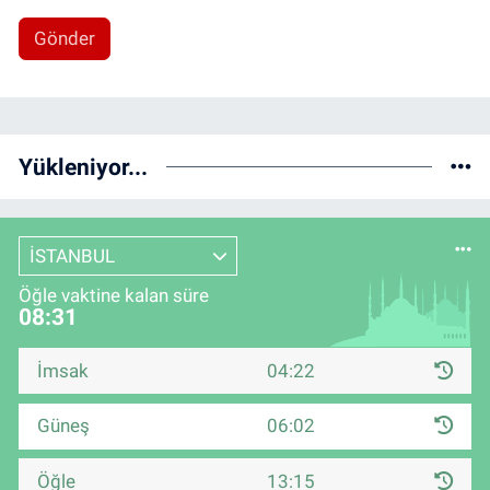
Gönder
Yükleniyor...
İSTANBUL
Öğle vaktine kalan süre
08:31
İmsak
04:22
Güneş
06:02
Öğle
13:15