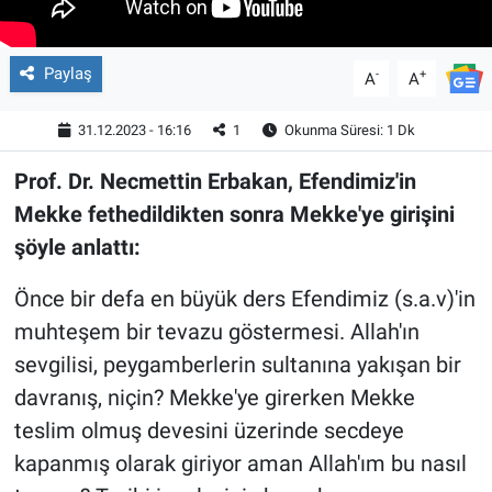
Paylaş
-
+
A
A
31.12.2023 - 16:16
1
Okunma Süresi: 1 Dk
Prof. Dr. Necmettin Erbakan, Efendimiz'in
Mekke fethedildikten sonra Mekke'ye girişini
şöyle anlattı:
Önce bir defa en büyük ders Efendimiz (s.a.v)'in
muhteşem bir tevazu göstermesi. Allah'ın
sevgilisi, peygamberlerin sultanına yakışan bir
davranış, niçin? Mekke'ye girerken Mekke
teslim olmuş devesini üzerinde secdeye
kapanmış olarak giriyor aman Allah'ım bu nasıl