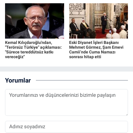
Kemal Kılıçdaroğlu'ndan,
Eski Diyanet İşleri Başkanı
"Terörsüz Türkiye" açıklaması:
Mehmet Görmez, Şam Emevi
"Sürece tereddütsüz katkı
Camii’nde Cuma Namazı
vereceğiz"
sonrası hitap etti
Yorumlar