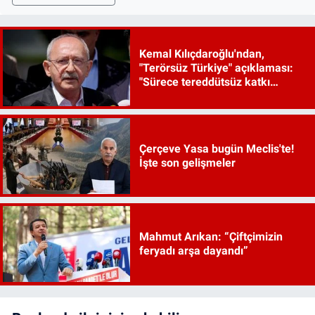
Kemal Kılıçdaroğlu'ndan,
"Terörsüz Türkiye" açıklaması:
"Sürece tereddütsüz katkı
vereceğiz"
Çerçeve Yasa bugün Meclis'te!
İşte son gelişmeler
Mahmut Arıkan: “Çiftçimizin
feryadı arşa dayandı”