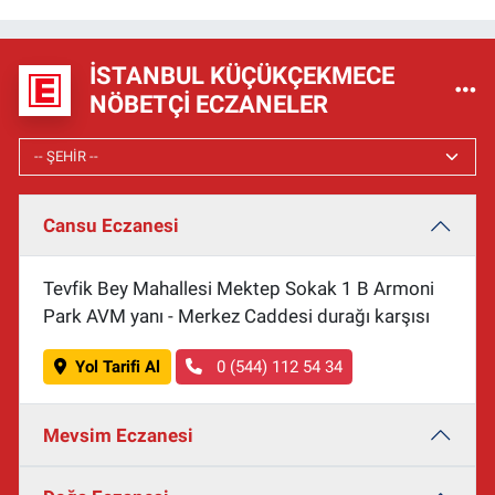
İSTANBUL KÜÇÜKÇEKMECE
NÖBETÇI ECZANELER
Cansu Eczanesi
Tevfik Bey Mahallesi Mektep Sokak 1 B Armoni
Park AVM yanı - Merkez Caddesi durağı karşısı
Yol Tarifi Al
0 (544) 112 54 34
Mevsim Eczanesi