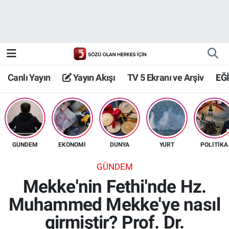
Canlı Yayın
Yayın Akışı
Canlı Yayın
Yayın Akışı
TV 5 Ekranı ve Arşiv
EĞ
TV 5 Ekranı ve Arşiv
GÜNDEM
EKONOMİ
DÜNYA
YURT
POLİTİKA
GÜNDEM
Mekke'nin Fethi'nde Hz.
Muhammed Mekke'ye nasıl
girmiştir? Prof. Dr.