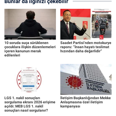
Bunlar da ilginizi çekebilir
10 soruda suça sürüklenen
Saadet Partisi’nden motokurye
çocuklara ilişkin düzenlemeleri
raporu: “İnsan hayatı teslimat
içeren kanunun merak
hızından daha değerlidir”
edilenleri
LGS 1. nakil sonuçları
İletişim Başkanlığından Mekke
sorgulama ekranı 2026 erişime
Anlaşmasına özel iletişim
açıldı: MEB LGS 1. nakil
kampanyası
sonuçları nasıl sorgulanır?