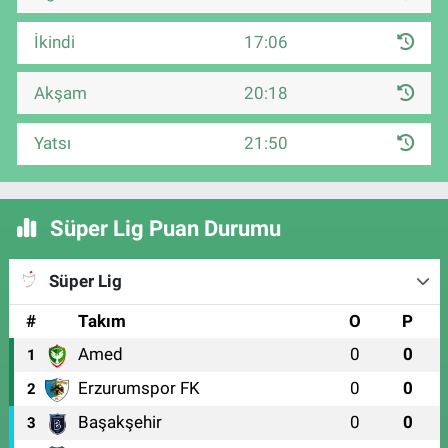
İkindi
17:06
Akşam
20:18
Yatsı
21:50
Süper Lig Puan Durumu
Süper Lig
#
Takım
O
P
Amed
0
0
1
Erzurumspor FK
0
0
2
Başakşehir
0
0
3