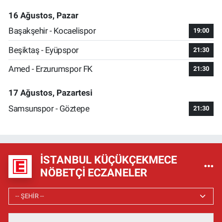
16 Ağustos, Pazar
Başakşehir - Kocaelispor
19:00
Beşiktaş - Eyüpspor
21:30
Amed - Erzurumspor FK
21:30
17 Ağustos, Pazartesi
Samsunspor - Göztepe
21:30
İSTANBUL KÜÇÜKÇEKMECE
NÖBETÇI ECZANELER