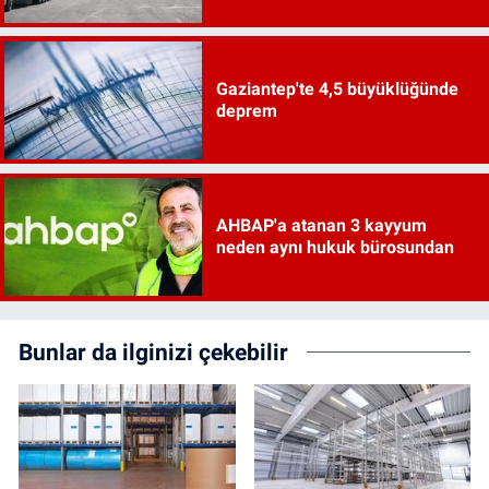
Gaziantep'te 4,5 büyüklüğünde
deprem
AHBAP'a atanan 3 kayyum
neden aynı hukuk bürosundan
Bunlar da ilginizi çekebilir