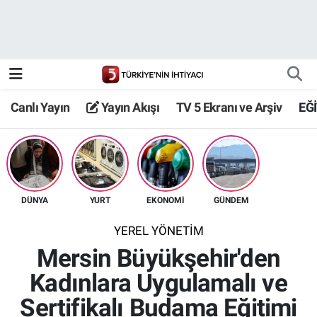
Canlı Yayın
Yayın Akışı
Canlı Yayın
Yayın Akışı
TV 5 Ekranı ve Arşiv
EĞ
TV 5 Ekranı ve Arşiv
DÜNYA
YURT
EKONOMİ
GÜNDEM
YEREL YÖNETİM
Mersin Büyükşehir'den
Kadınlara Uygulamalı ve
Sertifikalı Budama Eğitimi