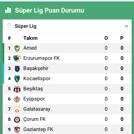
Süper Lig Puan Durumu
Süper Lig
#
Takım
O
P
Amed
0
0
1
Erzurumspor FK
0
0
2
Başakşehir
0
0
3
Kocaelispor
0
0
4
Beşiktaş
0
0
5
Eyüpspor
0
0
6
Galatasaray
0
0
7
Çorum FK
0
0
8
Gaziantep FK
0
0
9