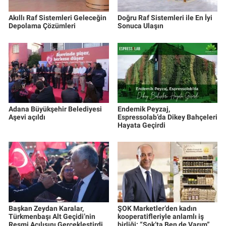
Akıllı Raf Sistemleri Geleceğin
Doğru Raf Sistemleri ile En İyi
Depolama Çözümleri
Sonuca Ulaşın
Adana Büyükşehir Belediyesi
Endemik Peyzaj,
Aşevi açıldı
Espressolab’da Dikey Bahçeleri
Hayata Geçirdi
Başkan Zeydan Karalar,
ŞOK Marketler’den kadın
Türkmenbaşı Alt Geçidi’nin
kooperatifleriyle anlamlı iş
Resmi Açılışını Gerçekleştirdi
birliği: “Şok’ta Ben de Varım”