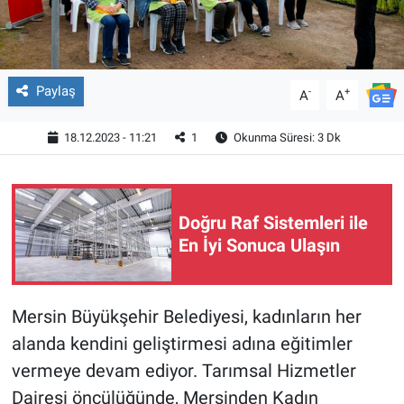
Paylaş
-
+
A
A
18.12.2023 - 11:21
1
Okunma Süresi: 3 Dk
Doğru Raf Sistemleri ile
En İyi Sonuca Ulaşın
Mersin Büyükşehir Belediyesi, kadınların her
alanda kendini geliştirmesi adına eğitimler
vermeye devam ediyor. Tarımsal Hizmetler
Dairesi öncülüğünde, Mersinden Kadın