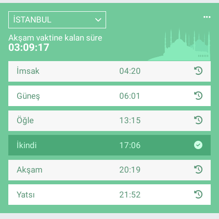
İSTANBUL
Akşam vaktine kalan süre
03:09:16
İmsak
04:20
Güneş
06:01
Öğle
13:15
İkindi
17:06
Akşam
20:19
Yatsı
21:52