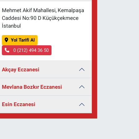
Mehmet Akif Mahallesi, Kemalpaşa
Caddesi No:90 D Küçükçekmece
İstanbul
Yol Tarifi Al
0 (212) 494 36 50
Akçay Eczanesi
Mevlana Bozkır Eczanesi
Esin Eczanesi