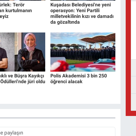
rlek: Terör
Kuşadası Belediyesi'ne yeni
an kurtulmanın
operasyon: Yeni Partili
eyiz
milletvekilinin kızı ve damadı
da gözaltında
ıklı ve Büşra Kayıkçı
Polis Akademisi 3 bin 250
dülleri'nde jüri oldu
öğrenci alacak