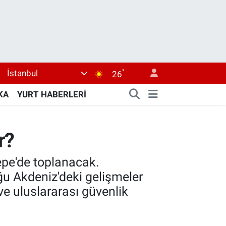
°
İstanbul
26
KA
YURT HABERLERİ
r?
epe'de toplanacak.
ğu Akdeniz'deki gelişmeler
ve uluslararası güvenlik