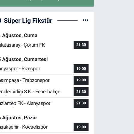
Süper Lig Fikstür
4 Ağustos, Cuma
latasaray - Çorum FK
21:30
5 Ağustos, Cumartesi
nyaspor - Rizespor
19:00
sımpaşa - Trabzonspor
19:00
nçlerbirliği S.K. - Fenerbahçe
21:30
ziantep FK - Alanyaspor
21:30
 Ağustos, Pazar
şakşehir - Kocaelispor
19:00