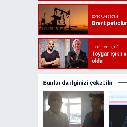
EDITÖRÜN SEÇTIĞI
Brent petrolün
EDITÖRÜN SEÇTIĞI
Toygar Işıklı 
oldu
Bunlar da ilginizi çekebilir