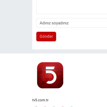
Gönder
tv5.com.tr