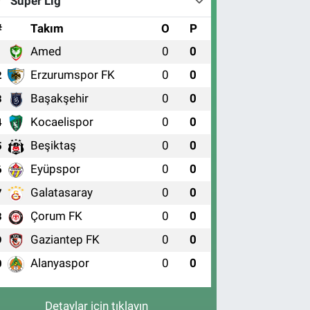
Süper Lig
#
Takım
O
P
Amed
0
0
1
Erzurumspor FK
0
0
2
Başakşehir
0
0
3
Kocaelispor
0
0
4
Beşiktaş
0
0
5
Eyüpspor
0
0
6
Galatasaray
0
0
7
Çorum FK
0
0
8
Gaziantep FK
0
0
9
Alanyaspor
0
0
0
Detaylar için tıklayın