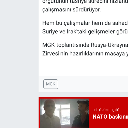
örgütünün tasfiye sürecini hızland
çalışmasını sürdürüyor.
Hem bu çalışmalar hem de sahadak
Suriye ve Irak'taki gelişmeler gör
MGK toplantısında Rusya-Ukrayna
Zirvesi'nin hazırlıklarının masaya 
MGK
EDITÖRÜN SEÇTIĞI
NATO baskını