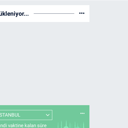
ükleniyor...
İSTANBUL
indi vaktine kalan süre