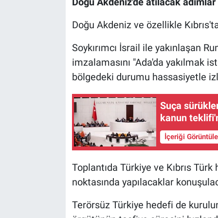
Doğu Akdeniz'de atılacak adımlar
Doğu Akdeniz ve özellikle Kıbrıs'
Soykırımcı İsrail ile yakınlaşan R
imzalamasını "Ada'da yakılmak iste
bölgedeki durumu hassasiyetle izl
Suça sürüklen
kanun teklifi'
İçeriği Görüntül
Toplantıda Türkiye ve Kıbrıs Türk
noktasında yapılacaklar konuşula
Terörsüz Türkiye hedefi de kurulun