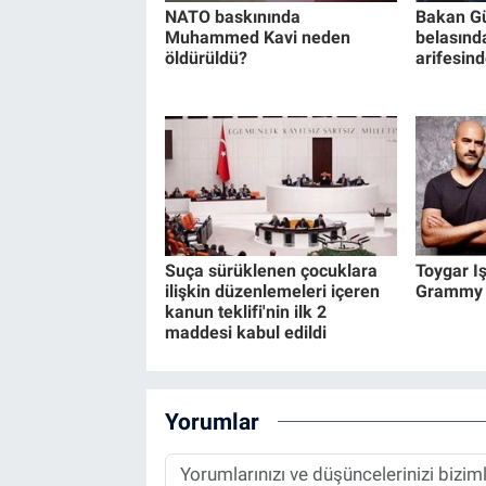
NATO baskınında
Bakan Gü
Muhammed Kavi neden
belasınd
öldürüldü?
arifesind
Suça sürüklenen çocuklara
Toygar Iş
ilişkin düzenlemeleri içeren
Grammy Ö
kanun teklifi'nin ilk 2
maddesi kabul edildi
Yorumlar