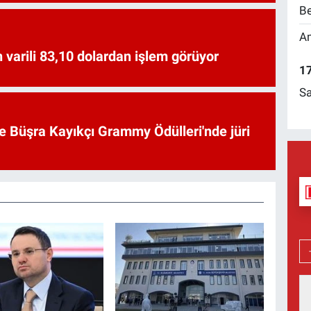
Be
Am
 varili 83,10 dolardan işlem görüyor
17
Sa
ve Büşra Kayıkçı Grammy Ödülleri'nde jüri