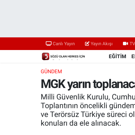
Canlı Yayın
Yayın Akışı
Canlı Yayın
Yayın Akışı
TV
TV 5 Ekranı ve Arşiv
EĞİTİM
E
GÜNDEM
MGK yarın toplanac
Milli Güvenlik Kurulu, Cumh
Toplantının öncelikli gündem
ve Terörsüz Türkiye süreci o
konuları da ele alınacak.