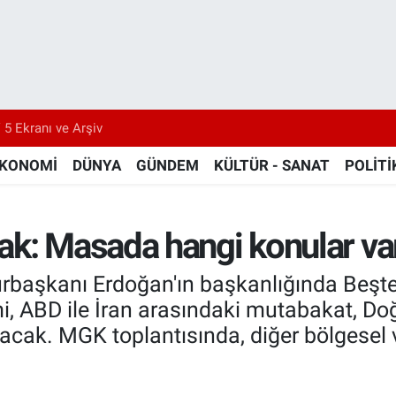
 5 Ekranı ve Arşiv
KONOMİ
DÜNYA
GÜNDEM
KÜLTÜR - SANAT
POLİTİ
ak: Masada hangi konular va
urbaşkanı Erdoğan'ın başkanlığında Beşt
i, ABD ile İran arasındaki mutabakat, Do
lacak. MGK toplantısında, diğer bölgesel 