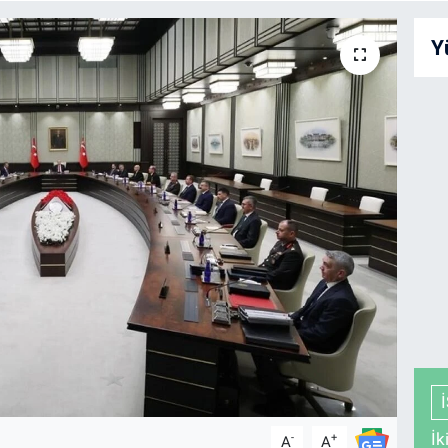
Y
İk
-
+
A
A