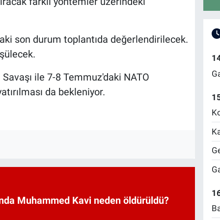
ıracak farklı yöntemler üzerindeki
i son durum toplantıda değerlendirilecek.
üşülecek.
1
Ga
 Savaşı ile 7-8 Temmuz'daki NATO
yatırılması da bekleniyor.
1
Ko
Ka
Ge
Ga
16
nda Muhammed Kavi neden öldürüldü?
Ba