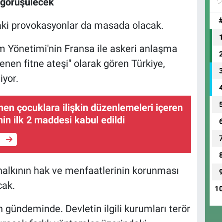
 görüşülecek
taki provokasyonlar da masada olacak.
um Yönetimi'nin Fransa ile askeri anlaşma
nen fitne ateşi" olarak gören Türkiye,
iyor.
en çocuklara ilişkin düzenlemeleri içeren
nin ilk 2 maddesi kabul edildi
e
 halkının hak ve menfaatlerinin korunması
cak.
1
 gündeminde. Devletin ilgili kurumları terör