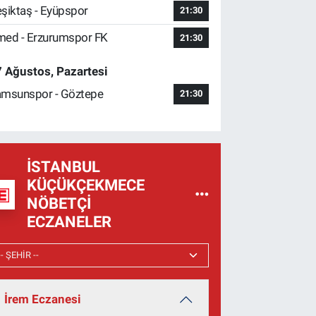
şiktaş - Eyüpspor
21:30
ed - Erzurumspor FK
21:30
 Ağustos, Pazartesi
msunspor - Göztepe
21:30
İSTANBUL
KÜÇÜKÇEKMECE
NÖBETÇI
ECZANELER
İrem Eczanesi