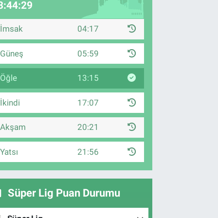
3:44:28
İmsak
04:17
Güneş
05:59
Öğle
13:15
İkindi
17:07
Akşam
20:21
Yatsı
21:56
Süper Lig Puan Durumu