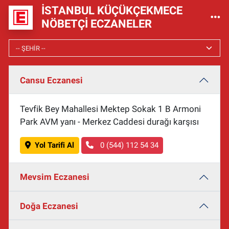
İSTANBUL KÜÇÜKÇEKMECE
NÖBETÇI ECZANELER
Cansu Eczanesi
Tevfik Bey Mahallesi Mektep Sokak 1 B Armoni
Park AVM yanı - Merkez Caddesi durağı karşısı
Yol Tarifi Al
0 (544) 112 54 34
Mevsim Eczanesi
Doğa Eczanesi