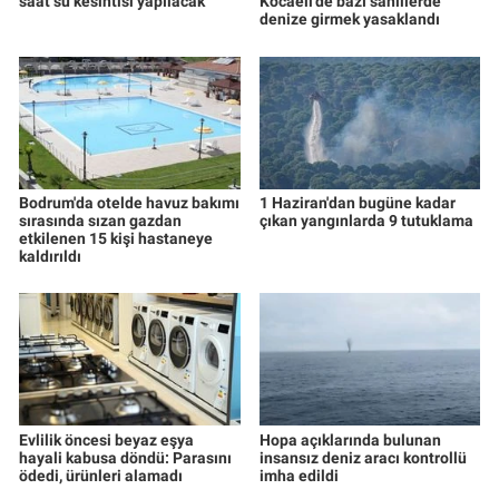
saat su kesintisi yapılacak
Kocaeli'de bazı sahillerde
denize girmek yasaklandı
Bodrum'da otelde havuz bakımı
1 Haziran'dan bugüne kadar
sırasında sızan gazdan
çıkan yangınlarda 9 tutuklama
etkilenen 15 kişi hastaneye
kaldırıldı
Evlilik öncesi beyaz eşya
Hopa açıklarında bulunan
hayali kabusa döndü: Parasını
insansız deniz aracı kontrollü
ödedi, ürünleri alamadı
imha edildi