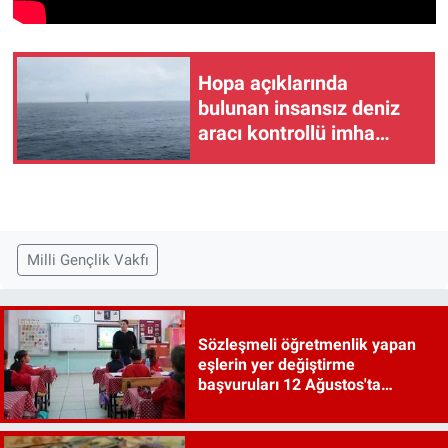
Hopa açıklarında
bulunan insansız deniz
aracı kontrollü imha
edildi
Milli Gençlik Vakfı
Sözleşmeli öğretmenlik yapan
eşlerin yer değiştirme
başvuruları 12 Ağustos'ta
başlayacak