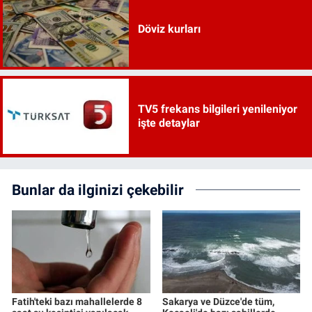
Döviz kurları
TV5 frekans bilgileri yenileniyor
işte detaylar
Bunlar da ilginizi çekebilir
Fatih'teki bazı mahallelerde 8
Sakarya ve Düzce'de tüm,