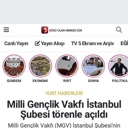
Canlı Yayın
Yayın Akışı
Canlı Yayın
Yayın Akışı
TV 5 Ekranı ve Arşiv
EĞ
TV 5 Ekranı ve Arşiv
GÜNDEM
EKONOMİ
YURT
DÜNYA
POLİTİKA
YURT HABERLERİ
Milli Gençlik Vakfı İstanbul
Şubesi törenle açıldı
Milli Gençlik Vakfı (MGV) İstanbul Şubesi'nin