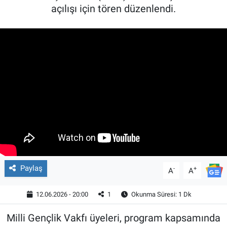
açılışı için tören düzenlendi.
Paylaş
-
+
A
A
12.06.2026 - 20:00
1
Okunma Süresi: 1 Dk
Milli Gençlik Vakfı üyeleri, program kapsamında