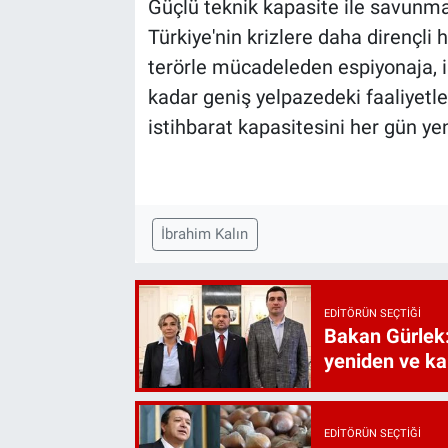
Güçlü teknik kapasite ile savunma 
Türkiye'nin krizlere daha dirençli h
terörle mücadeleden espiyonaja, 
kadar geniş yelpazedeki faaliyetle
istihbarat kapasitesini her gün yen
İbrahim Kalın
EDITÖRÜN SEÇTIĞI
Bakan Gürlek:
yeniden ve ka
EDITÖRÜN SEÇTIĞI