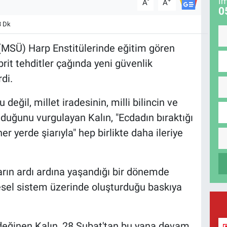
İm
-
+
A
A
0
3 Dk
 (MSÜ) Harp Enstitülerinde eğitim gören
rit tehditler çağında yeni güvenlik
di.
ğil, millet iradesinin, milli bilincin ve
olduğunu vurgulayan Kalın, "Ecdadın bıraktığı
er yerde şiarıyla" hep birlikte daha ileriye
rın ardı ardına yaşandığı bir dönemde
resel sistem üzerinde oluşturduğu baskıya
eğinen Kalın, 28 Şubat'tan bu yana devam