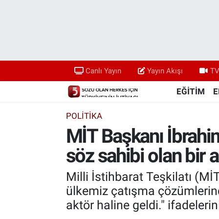
Canlı Yayın
Yayın Akışı
Canlı Yayın
Yayın Akışı
TV
TV 5 Ekranı ve Arşiv
EĞİTİM
E
POLİTİKA
MİT Başkanı İbrahim
söz sahibi olan bir a
Milli İstihbarat Teşkilatı (M
ülkemiz çatışma çözümlerinde
aktör haline geldi." ifadelerin