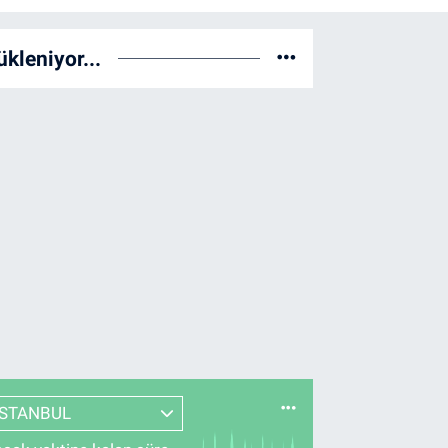
ükleniyor...
İSTANBUL