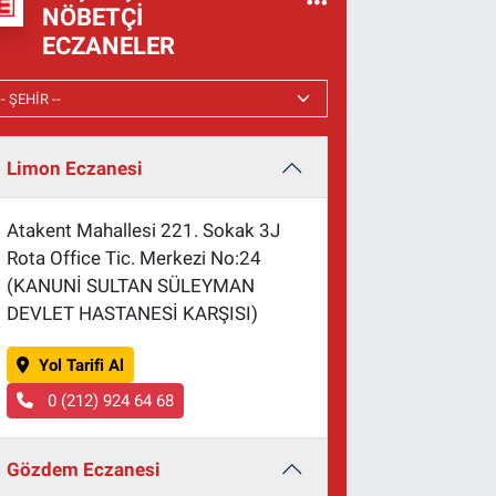
NÖBETÇI
ECZANELER
Limon Eczanesi
Atakent Mahallesi 221. Sokak 3J
Rota Office Tic. Merkezi No:24
(KANUNİ SULTAN SÜLEYMAN
DEVLET HASTANESİ KARŞISI)
Yol Tarifi Al
0 (212) 924 64 68
Gözdem Eczanesi