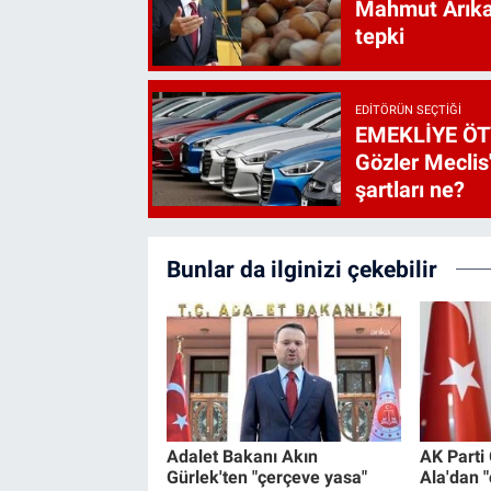
Mahmut Arıkan
tepki
EDITÖRÜN SEÇTIĞI
EMEKLİYE ÖT
Gözler Meclis'
şartları ne?
Bunlar da ilginizi çekebilir
Adalet Bakanı Akın
AK Parti
Gürlek'ten "çerçeve yasa"
Ala'dan 