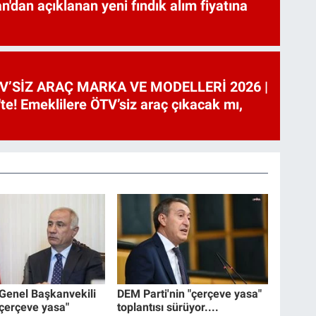
'dan açıklanan yeni fındık alım fiyatına
V’SİZ ARAÇ MARKA VE MODELLERİ 2026 |
te! Emeklilere ÖTV’siz araç çıkacak mı,
 Genel Başkanvekili
DEM Parti'nin "çerçeve yasa"
"çerçeve yasa"
toplantısı sürüyor....