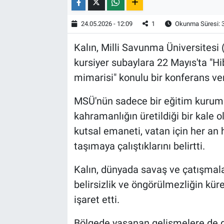
24.05.2026 - 12:09
1
Okunma Süresi: 
Kalın, Milli Savunma Üniversitesi
kursiyer subaylara 22 Mayıs'ta "Hib
mimarisi" konulu bir konferans ver
MSÜ'nün sadece bir eğitim kurumu de
kahramanlığın üretildiği bir kale 
kutsal emaneti, vatan için her an h
taşımaya çalıştıklarını belirtti.
Kalın, dünyada savaş ve çatışmala
belirsizlik ve öngörülmezliğin kü
işaret etti.
Bölgede yaşanan gelişmelere de d