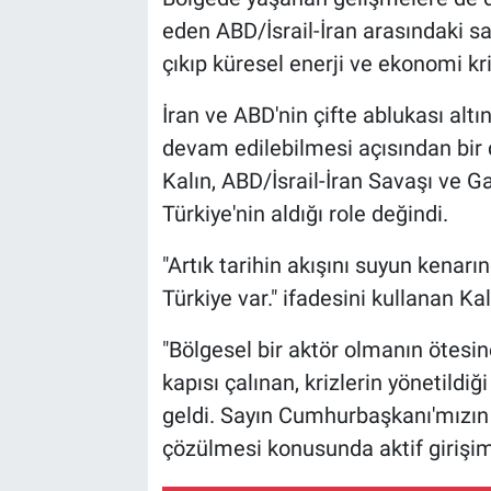
eden ABD/İsrail-İran arasındaki s
çıkıp küresel enerji ve ekonomi kri
İran ve ABD'nin çifte ablukası al
devam edilebilmesi açısından bir d
Kalın, ABD/İsrail-İran Savaşı ve 
Türkiye'nin aldığı role değindi.
"Artık tarihin akışını suyun kenarı
Türkiye var." ifadesini kullanan Ka
"Bölgesel bir aktör olmanın ötes
kapısı çalınan, krizlerin yönetildi
geldi. Sayın Cumhurbaşkanı'mızın d
çözülmesi konusunda aktif girişim