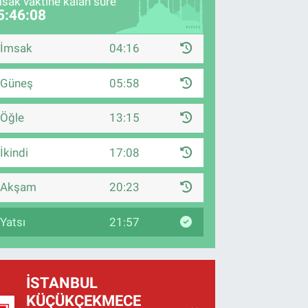
sak vaktine kalan süre
5:46:07
İmsak
04:16
Güneş
05:58
Öğle
13:15
İkindi
17:08
Akşam
20:23
Yatsı
21:57
İSTANBUL
KÜÇÜKÇEKMECE