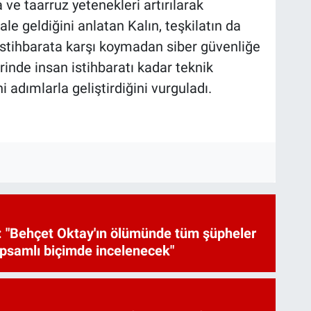
ve taarruz yetenekleri artırılarak
ale geldiğini anlatan Kalın, teşkilatın da
istihbarata karşı koymadan siber güvenliğe
rinde insan istihbaratı kadar teknik
i adımlarla geliştirdiğini vurguladı.
 "Behçet Oktay'ın ölümünde tüm şüpheler
psamlı biçimde incelenecek"