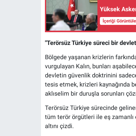
Yüksek Asker
İçeriği Görüntül
"Terörsüz Türkiye süreci bir devlet
Bölgede yaşanan krizlerin farkında
vurgulayan Kalın, bunları aşabilece
devletin güvenlik doktrinini sadec
tesis etmek, krizleri kaynağında 
aklıselim bir duruşla sorunları çöz
Terörsüz Türkiye sürecinde geline
tüm terör örgütleri ile eş zamanl
altını çizdi.