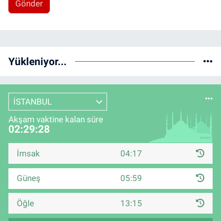
Gönder
Yükleniyor...
İSTANBUL
Akşam vaktine kalan süre
02:29:28
İmsak
04:17
Güneş
05:59
Öğle
13:15