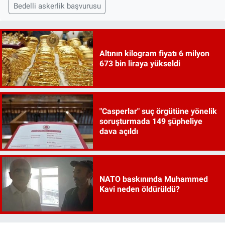
Bedelli askerlik başvurusu
Altının kilogram fiyatı 6 milyon
673 bin liraya yükseldi
"Casperlar" suç örgütüne yönelik
soruşturmada 149 şüpheliye
dava açıldı
NATO baskınında Muhammed
Kavi neden öldürüldü?