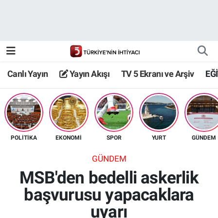
Canlı Yayın
Yayın Akışı
Canlı Yayın
Yayın Akışı
TV 5 Ekranı ve Arşiv
EĞ
TV 5 Ekranı ve Arşiv
POLİTİKA
EKONOMİ
SPOR
YURT
GÜNDEM
GÜNDEM
MSB'den bedelli askerlik
başvurusu yapacaklara
uyarı