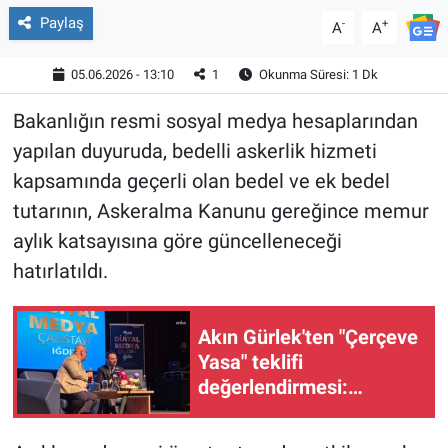
Paylaş
-
+
A
A
05.06.2026 - 13:10
1
Okunma Süresi: 1 Dk
Bakanlığın resmi sosyal medya hesaplarından
yapılan duyuruda, bedelli askerlik hizmeti
kapsamında geçerli olan bedel ve ek bedel
tutarının, Askeralma Kanunu gereğince memur
aylık katsayısına göre güncelleneceği
hatırlatıldı.
Akın Gürlek'ten "Çerçeve
Yasa" teklifi
değerlendirmesi:
“Türkiye pazar günü
inşallah yeni bir aydınlığa