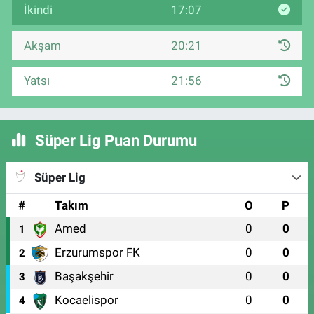
İkindi
17:07
Akşam
20:21
Yatsı
21:56
Süper Lig Puan Durumu
Süper Lig
#
Takım
O
P
Amed
0
0
1
Erzurumspor FK
0
0
2
Başakşehir
0
0
3
Kocaelispor
0
0
4