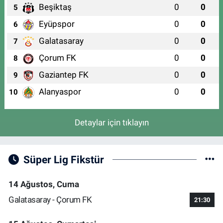
Beşiktaş
0
0
5
Eyüpspor
0
0
6
Galatasaray
0
0
7
Çorum FK
0
0
8
Gaziantep FK
0
0
9
Alanyaspor
0
0
10
Detaylar için tıklayın
Süper Lig Fikstür
14 Ağustos, Cuma
Galatasaray - Çorum FK
21:30