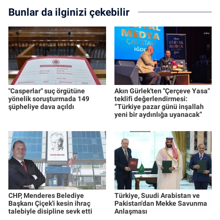
Bunlar da ilginizi çekebilir
"Casperlar" suç örgütüne
Akın Gürlek'ten "Çerçeve Yasa"
yönelik soruşturmada 149
teklifi değerlendirmesi:
şüpheliye dava açıldı
“Türkiye pazar günü inşallah
yeni bir aydınlığa uyanacak”
CHP, Menderes Belediye
Türkiye, Suudi Arabistan ve
Başkanı Çiçek'i kesin ihraç
Pakistan'dan Mekke Savunma
talebiyle disipline sevk etti
Anlaşması