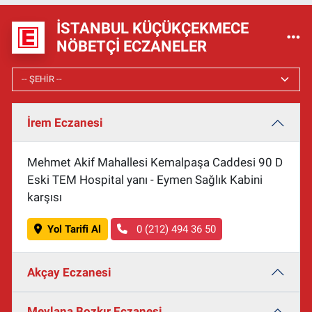
İSTANBUL KÜÇÜKÇEKMECE
NÖBETÇI ECZANELER
İrem Eczanesi
Mehmet Akif Mahallesi Kemalpaşa Caddesi 90 D
Eski TEM Hospital yanı - Eymen Sağlık Kabini
karşısı
Yol Tarifi Al
0 (212) 494 36 50
Akçay Eczanesi
Mevlana Bozkır Eczanesi