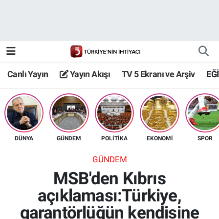
Canlı Yayın
Yayın Akışı
Canlı Yayın
Yayın Akışı
TV 5 Ekranı ve Arşiv
EĞ
TV 5 Ekranı ve Arşiv
DÜNYA
GÜNDEM
POLİTİKA
EKONOMİ
SPOR
GÜNDEM
MSB'den Kıbrıs
açıklaması:Türkiye,
garantörlüğün kendisine