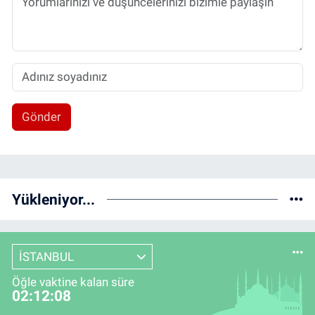
Gönder
Yükleniyor...
İSTANBUL
Öğle vaktine kalan süre
02:12:07