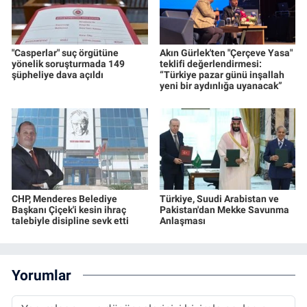
"Casperlar" suç örgütüne
Akın Gürlek'ten "Çerçeve Yasa"
yönelik soruşturmada 149
teklifi değerlendirmesi:
şüpheliye dava açıldı
“Türkiye pazar günü inşallah
yeni bir aydınlığa uyanacak”
CHP, Menderes Belediye
Türkiye, Suudi Arabistan ve
Başkanı Çiçek'i kesin ihraç
Pakistan'dan Mekke Savunma
talebiyle disipline sevk etti
Anlaşması
Yorumlar