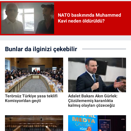
NATO baskınında Muhammed
Kavi neden öldürüldü?
Bunlar da ilginizi çekebilir
Terörsüz Türkiye yasa teklifi
Adalet Bakanı Akın Gürlek:
Komisyon'dan geçti
Çözülememiş karanlıkta
kalmış olayları çözeceğiz