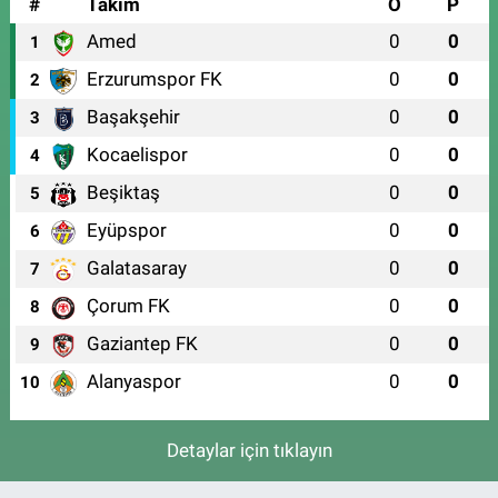
#
Takım
O
P
Amed
0
0
1
Erzurumspor FK
0
0
2
Başakşehir
0
0
3
Kocaelispor
0
0
4
Beşiktaş
0
0
5
Eyüpspor
0
0
6
Galatasaray
0
0
7
Çorum FK
0
0
8
Gaziantep FK
0
0
9
Alanyaspor
0
0
10
Detaylar için tıklayın