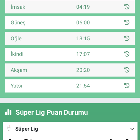
İmsak
04:19
Güneş
06:00
Öğle
13:15
İkindi
17:07
Akşam
20:20
Yatsı
21:54
Süper Lig Puan Durumu
Süper Lig