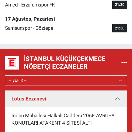
Amed - Erzurumspor FK
21:30
17 Ağustos, Pazartesi
Samsunspor - Göztepe
21:30
İSTANBUL KÜÇÜKÇEKMECE
NÖBETÇI ECZANELER
Lotus Eczanesi
İnönü Mahallesi Halkalı Caddesi 206E AVRUPA
KONUTLARI ATAKENT 4 SİTESİ ALTI