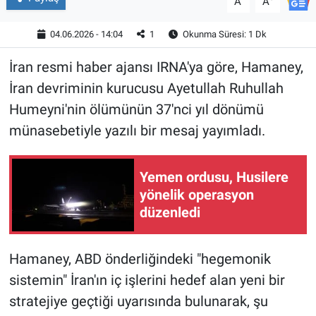
A
A
04.06.2026 - 14:04
1
Okunma Süresi: 1 Dk
İran resmi haber ajansı IRNA'ya göre, Hamaney,
İran devriminin kurucusu Ayetullah Ruhullah
Humeyni'nin ölümünün 37'nci yıl dönümü
münasebetiyle yazılı bir mesaj yayımladı.
Yemen ordusu, Husilere
yönelik operasyon
düzenledi
Hamaney, ABD önderliğindeki "hegemonik
sistemin" İran'ın iç işlerini hedef alan yeni bir
stratejiye geçtiği uyarısında bulunarak, şu