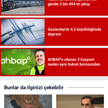
günde 2 bin 454 tır çıkışı
Gaziantep'te 4,5 büyüklüğünde
deprem
AHBAP'a atanan 3 kayyum
neden aynı hukuk bürosundan
Bunlar da ilginizi çekebilir