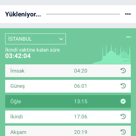
Yükleniyor...
İSTANBUL
İkindi vaktine kalan süre
03:42:04
İmsak
04:20
Güneş
06:01
Öğle
13:15
İkindi
17:06
Akşam
20:19