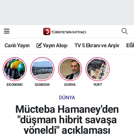
Canlı Yayın
Yayın Akışı
Canlı Yayın
Yayın Akışı
TV 5 Ekranı ve Arşiv
EĞ
TV 5 Ekranı ve Arşiv
EKONOMİ
GÜNDEM
DÜNYA
YURT
DÜNYA
Mücteba Hamaney'den
"düşman hibrit savaşa
yöneldi" açıklaması