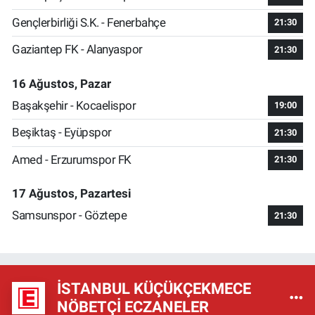
Gençlerbirliği S.K. - Fenerbahçe
21:30
Gaziantep FK - Alanyaspor
21:30
16 Ağustos, Pazar
Başakşehir - Kocaelispor
19:00
Beşiktaş - Eyüpspor
21:30
Amed - Erzurumspor FK
21:30
17 Ağustos, Pazartesi
Samsunspor - Göztepe
21:30
İSTANBUL KÜÇÜKÇEKMECE
NÖBETÇI ECZANELER