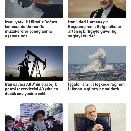
İranlı yetkili: Hürmüz Boğazı
İran lideri Hamaney'in
konusunda Umman'la
Başdanışmanı: Bölge ülkeleri
müzakereler sonuçlanma
artan iş birliğiyle güvenliği
aşamasında
sağlayabilirler
İran savaşı ABD'nin stratejik
İşgalci İsrail, ateşkese rağmen
petrol rezervlerini 43 yılın en
Lübnan'ın güneyine saldırdı
düşük seviyesine çekti