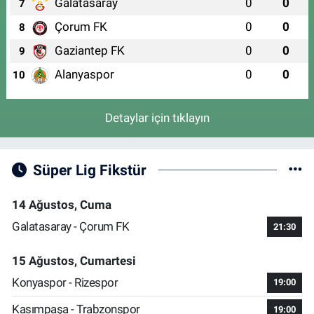
Galatasaray
0
0
7
Çorum FK
0
0
8
Gaziantep FK
0
0
9
Alanyaspor
0
0
10
Detaylar için tıklayın
Süper Lig Fikstür
14 Ağustos, Cuma
Galatasaray - Çorum FK
21:30
15 Ağustos, Cumartesi
Konyaspor - Rizespor
19:00
Kasımpaşa - Trabzonspor
19:00