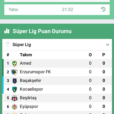
Yatsı
21:52
Süper Lig Puan Durumu
Süper Lig
#
Takım
O
P
Amed
0
0
1
Erzurumspor FK
0
0
2
Başakşehir
0
0
3
Kocaelispor
0
0
4
Beşiktaş
0
0
5
Eyüpspor
0
0
6