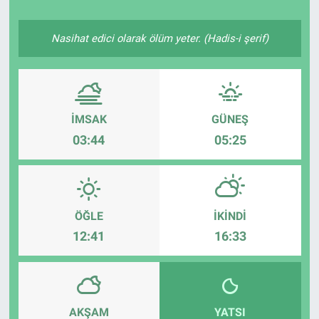
Nasihat edici olarak ölüm yeter. (Hadis-i şerif)
İMSAK
GÜNEŞ
03:44
05:25
ÖĞLE
İKINDI
12:41
16:33
AKŞAM
YATSI