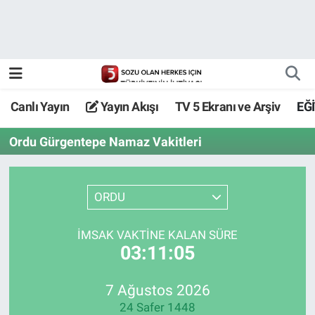
Canlı Yayın
Yayın Akışı
Canlı Yayın
Yayın Akışı
TV 5 Ekranı ve Arşiv
EĞ
TV 5 Ekranı ve Arşiv
Ordu Gürgentepe Namaz Vakitleri
ORDU
İMSAK VAKTİNE KALAN SÜRE
03:11:05
7 Ağustos 2026
24 Safer 1448