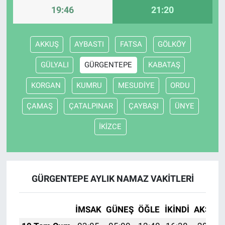
19:46
21:20
AKKUŞ
AYBASTI
FATSA
GÖLKÖY
GÜLYALI
GÜRGENTEPE
KABATAŞ
KORGAN
KUMRU
MESUDİYE
ORDU
ÇAMAŞ
ÇATALPINAR
ÇAYBAŞI
ÜNYE
İKİZCE
GÜRGENTEPE AYLIK NAMAZ VAKITLERI
İMSAK
GÜNEŞ
ÖĞLE
İKINDI
AKŞAM