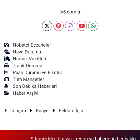
tv5.com.tr
Nöbetçi Eczaneler
Hava Durumu
Namaz Vakitleri
Trafik Durumu
Puan Durumu ve Fikstür
Tüm Manşetler
Son Dakika Haberleri
Haber Arşivi
İletişim
Künye
Reklam İçin
Sitemizdeki tüm yazı, resim ve haberlerin her hakkı