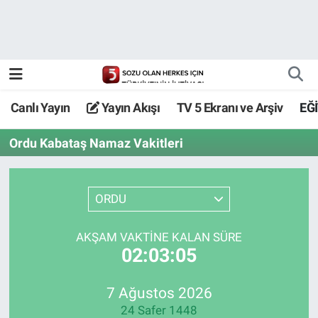
Canlı Yayın
Yayın Akışı
Canlı Yayın
Yayın Akışı
TV 5 Ekranı ve Arşiv
EĞ
TV 5 Ekranı ve Arşiv
Ordu Kabataş Namaz Vakitleri
ORDU
AKŞAM VAKTİNE KALAN SÜRE
02:03:05
7 Ağustos 2026
24 Safer 1448