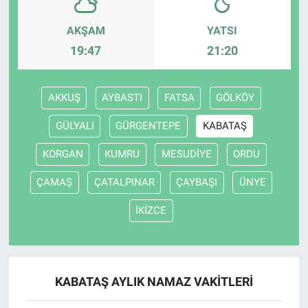
AKŞAM
YATSI
19:47
21:20
AKKUŞ
AYBASTI
FATSA
GÖLKÖY
GÜLYALI
GÜRGENTEPE
KABATAŞ
KORGAN
KUMRU
MESUDİYE
ORDU
ÇAMAŞ
ÇATALPINAR
ÇAYBAŞI
ÜNYE
İKİZCE
KABATAŞ AYLIK NAMAZ VAKITLERI