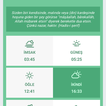
Sizden biri kendisinde, malında veya (din) kardeşinde
hoşuna giden bir şey görürse "mâşâallah, bârekallâh,
Allah mübarek etsin" diyerek bereketle dua etsin.
Çünkü nazar, haktır. (Hadis-i şerif)
İMSAK
GÜNEŞ
03:45
05:25
ÖĞLE
İKINDI
12:41
16:33