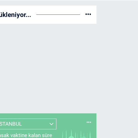
ükleniyor...
İSTANBUL
sak vaktine kalan süre