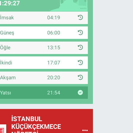
1:29:26
İmsak
04:19
Güneş
06:00
Öğle
13:15
İkindi
17:07
Akşam
20:20
Yatsı
21:54
İSTANBUL
KÜÇÜKÇEKMECE