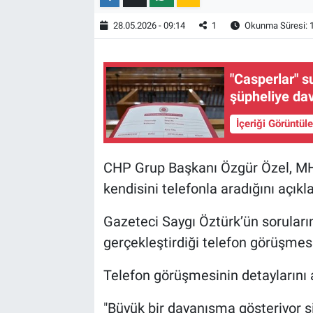
28.05.2026 - 09:14
1
Okunma Süresi: 
"Casperlar" 
şüpheliye dav
İçeriği Görüntül
CHP Grup Başkanı Özgür Özel, MH
kendisini telefonla aradığını açıkla
Gazeteci Saygı Öztürk’ün soruların
gerçekleştirdiği telefon görüşmes
Telefon görüşmesinin detaylarını a
"Büyük bir dayanışma gösteriyor siy