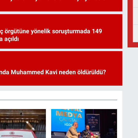
uç örgütüne yönelik soruşturmada 149
 açıldı
nda Muhammed Kavi neden öldürüldü?