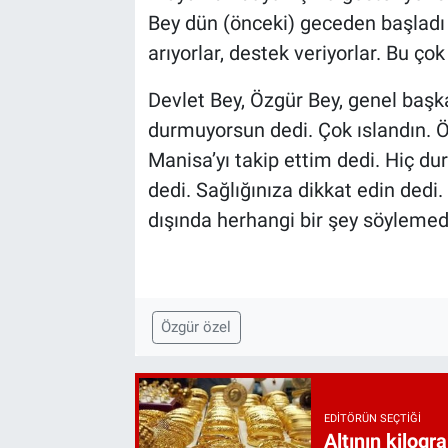
Bey dün (önceki) geceden başlad
arıyorlar, destek veriyorlar. Bu çok
Devlet Bey, Özgür Bey, genel başk
durmuyorsun dedi. Çok ıslandın. Ö
Manisa’yı takip ettim dedi. Hiç d
dedi. Sağlığınıza dikkat edin dedi. 
dışında herhangi bir şey söylemedi
Özgür özel
EDITÖRÜN SEÇTIĞI
Altının kilogr