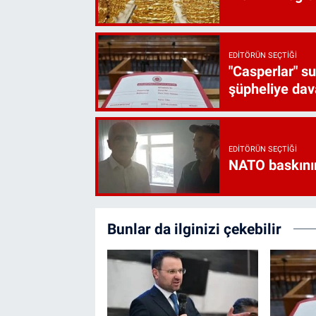
EDITÖRÜN SEÇTIĞI
"Casperlar" s
şüpheliye dava
EDITÖRÜN SEÇTIĞI
NATO baskını
Bunlar da ilginizi çekebilir