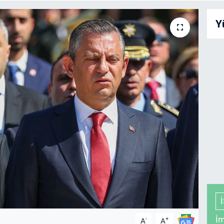
Y
İm
-
+
A
A