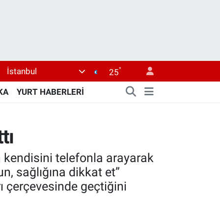
°
İstanbul
25
KA
YURT HABERLERİ
tı
kendisini telefonla arayarak
un, sağlığına dikkat et”
ı çerçevesinde geçtiğini