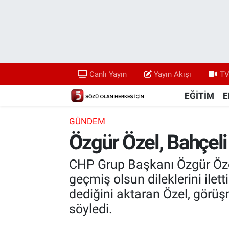
Canlı Yayın
Yayın Akışı
Canlı Yayın
Yayın Akışı
TV
TV 5 Ekranı ve Arşiv
EĞİTİM
E
GÜNDEM
Özgür Özel, Bahçeli 
CHP Grup Başkanı Özgür Özel
geçmiş olsun dileklerini ilet
dediğini aktaran Özel, görüş
söyledi.