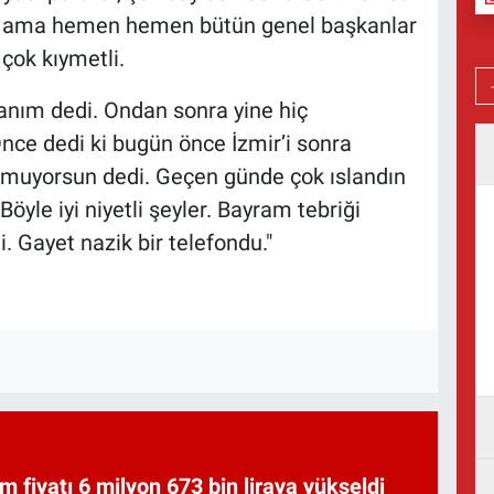
ı ama hemen hemen bütün genel başkanlar
 çok kıymetli.
anım dedi. Ondan sonra yine hiç
nce dedi ki bugün önce İzmir’i sonra
urmuyorsun dedi. Geçen günde çok ıslandın
Böyle iyi niyetli şeyler. Bayram tebriği
. Gayet nazik bir telefondu."
am fiyatı 6 milyon 673 bin liraya yükseldi