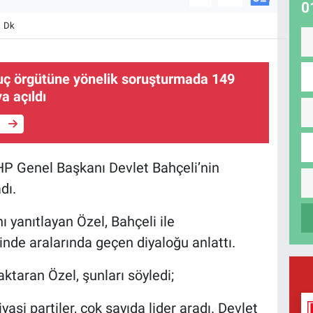
0
1 Dk
suç örgütüne yönelik soruşturmada 149
a açıldı
e
P Genel Başkanı Devlet Bahçeli’nin
dı.
ı yanıtlayan Özel, Bahçeli ile
inde aralarında geçen diyaloğu anlattı.
ktaran Özel, şunları söyledi;
asi partiler, çok sayıda lider aradı. Devlet